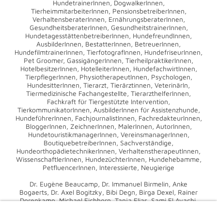
HundetrainerInnen, DogwalkerInnen,
TierheimmitarbeiterInnen, PensionsbetreiberInnen,
VerhaltensberaterInnen, ErnährungsberaterInnen,
GesundheitsberaterInnen, GesundheitstrainerInnen,
HundetagesstättenbetreiberInnen, HundefreundInnen,
AusbilderInnen, BestatterInnen, BetreuerInnen,
HundefilmtrainerInnen, TierfotografInnen, HundefriseurInnen,
Pet Groomer, GassigängerInnen, TierheilpraktikerInnen,
HotelbesitzerInnen, HotelleiterInnen, HundefachwirtInnen,
TierpflegerInnen, PhysiotherapeutInnen, Psychologen,
HundesitterInnen, Tierarzt, Tierärztinnen, VeterinärIn,
Tiermedizinische Fachangestellte, TierarzthelferInnen,
Fachkraft für Tiergestützte Intervention,
TierkommunikatorInnen, AusbilderInnen für Assistenzhunde,
HundeführerInnen, FachjournalistInnen, FachredakteurInnen,
BloggerInnen, ZeichnerInnen, MalerInnen, AutorInnen,
HundetouristikmanagerInnen, VereinsmanagerInnen,
BoutiquebetreiberInnen, Sachverständige,
HundeorthopädietechnikerInnen, VerhaltenstherapeutInnen,
WissenschaftlerInnen, HundezüchterInnen, Hundehebamme,
PetfluencerInnen, Interessierte, Neugierige
Dr. Eugène Beaucamp, Dr. Immanuel Birmelin, Anke
Bogaerts, Dr. Axel Bogitzky, Bibi Degn, Birga Dexel, Rainer
Dorenkamp, Michael Eichhorn, Tanja Elias, Sami El Ayachi,
Michael Frey Dodillet, Dr. Dorit Feddersen-Petersen,
Professor Dr. Martin S. Fischer, Ellen Friedrich, Michael