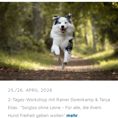
25./26. APRIL 2026
2-Tages-Workshop mit Rainer Dorenkamp & Tanja
Elias: "Sorglos ohne Leine - Für alle, die ihrem
Hund Freiheit geben wollen"
mehr