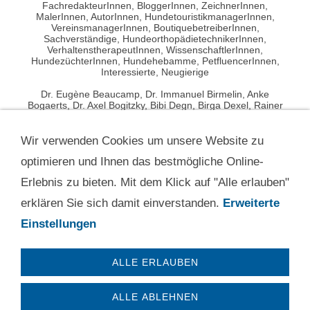
FachredakteurInnen, BloggerInnen, ZeichnerInnen,
MalerInnen, AutorInnen, HundetouristikmanagerInnen,
VereinsmanagerInnen, BoutiquebetreiberInnen,
Sachverständige, HundeorthopädietechnikerInnen,
VerhaltenstherapeutInnen, WissenschaftlerInnen,
HundezüchterInnen, Hundehebamme, PetfluencerInnen,
Interessierte, Neugierige
Dr. Eugène Beaucamp, Dr. Immanuel Birmelin, Anke
Bogaerts, Dr. Axel Bogitzky, Bibi Degn, Birga Dexel, Rainer
Dorenkamp, Michael Eichhorn, Tanja Elias, Sami El Ayachi,
Michael Frey Dodillet, Dr. Dorit Feddersen-Petersen,
Professor Dr. Martin S. Fischer, Ellen Friedrich, Michael
Wir verwenden Cookies um unsere Website zu
Grewe, Maren Grote, Professor Dr. Achim Gruber, Petra
Hartmann, Bianka Kerres, Ines Kivelitz, Dr. Nadine Klein, Dr.
optimieren und Ihnen das bestmögliche Online-
Charlotte Kolodzey, Eva-Maria Krämer, Verena Kretzer, Petra
Erlebnis zu bieten. Mit dem Klick auf "Alle erlauben"
Kriegel, Gerd Leder, Perdita Lübbe-Scheuermann, Dr.
Rosemarie Marquardt, Dr. Ádám Miklósi, Dr. Marie
erklären Sie sich damit einverstanden.
Erweiterte
Nitzschner, Mo Peichl, Ina Pfeifle, Dr. Carlo Pingen, Lisa
Pinsdorf, Zoë Schneider, Swanie Simon, Sophie Strodtbeck,
Einstellungen
Andreas Stünkel, Dr. Dominique M. Tordy, Nadine Wolf, Dr.
Jutta Ziegler
ALLE ERLAUBEN
+49 (0) 2237-5620235
Präsenz in D-50169 Kerpen und Umgebung & Online
ALLE ABLEHNEN