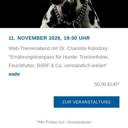
11. NOVEMBER 2026, 19:00 UHR
Web-Themenabend mit Dr. Charlotte Kolodzey:
"Ernährungskompass für Hunde: Trockenfutter,
Feuchtfutter, BARF & Co. verständlich erklärt"
mehr
50,00 EUR*
ZUR VERANSTALTUNG
*Alle Preise incl. Umsatzsteuer