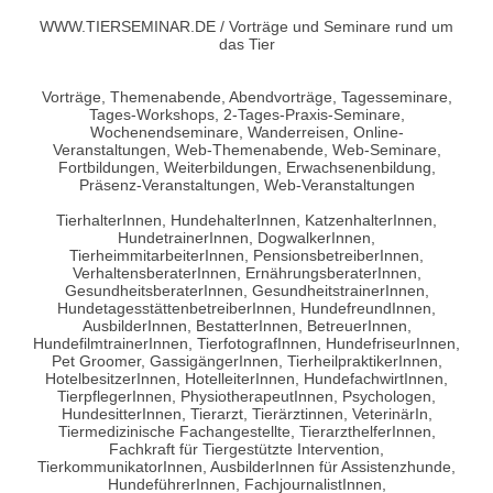
WWW.TIERSEMINAR.DE / Vorträge und Seminare rund um
das Tier
Vorträge, Themenabende, Abendvorträge, Tagesseminare,
Tages-Workshops, 2-Tages-Praxis-Seminare,
Wochenendseminare, Wanderreisen, Online-
Veranstaltungen, Web-Themenabende, Web-Seminare,
Fortbildungen, Weiterbildungen, Erwachsenenbildung,
Präsenz-Veranstaltungen, Web-Veranstaltungen
TierhalterInnen, HundehalterInnen, KatzenhalterInnen,
HundetrainerInnen, DogwalkerInnen,
TierheimmitarbeiterInnen, PensionsbetreiberInnen,
VerhaltensberaterInnen, ErnährungsberaterInnen,
GesundheitsberaterInnen, GesundheitstrainerInnen,
HundetagesstättenbetreiberInnen, HundefreundInnen,
AusbilderInnen, BestatterInnen, BetreuerInnen,
HundefilmtrainerInnen, TierfotografInnen, HundefriseurInnen,
Pet Groomer, GassigängerInnen, TierheilpraktikerInnen,
HotelbesitzerInnen, HotelleiterInnen, HundefachwirtInnen,
TierpflegerInnen, PhysiotherapeutInnen, Psychologen,
HundesitterInnen, Tierarzt, Tierärztinnen, VeterinärIn,
Tiermedizinische Fachangestellte, TierarzthelferInnen,
Fachkraft für Tiergestützte Intervention,
TierkommunikatorInnen, AusbilderInnen für Assistenzhunde,
HundeführerInnen, FachjournalistInnen,