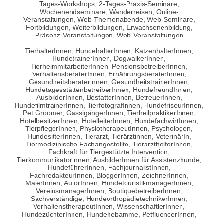
Tages-Workshops, 2-Tages-Praxis-Seminare,
Wochenendseminare, Wanderreisen, Online-
Veranstaltungen, Web-Themenabende, Web-Seminare,
Fortbildungen, Weiterbildungen, Erwachsenenbildung,
Präsenz-Veranstaltungen, Web-Veranstaltungen
TierhalterInnen, HundehalterInnen, KatzenhalterInnen,
HundetrainerInnen, DogwalkerInnen,
TierheimmitarbeiterInnen, PensionsbetreiberInnen,
VerhaltensberaterInnen, ErnährungsberaterInnen,
GesundheitsberaterInnen, GesundheitstrainerInnen,
HundetagesstättenbetreiberInnen, HundefreundInnen,
AusbilderInnen, BestatterInnen, BetreuerInnen,
HundefilmtrainerInnen, TierfotografInnen, HundefriseurInnen,
Pet Groomer, GassigängerInnen, TierheilpraktikerInnen,
HotelbesitzerInnen, HotelleiterInnen, HundefachwirtInnen,
TierpflegerInnen, PhysiotherapeutInnen, Psychologen,
HundesitterInnen, Tierarzt, Tierärztinnen, VeterinärIn,
Tiermedizinische Fachangestellte, TierarzthelferInnen,
Fachkraft für Tiergestützte Intervention,
TierkommunikatorInnen, AusbilderInnen für Assistenzhunde,
HundeführerInnen, FachjournalistInnen,
FachredakteurInnen, BloggerInnen, ZeichnerInnen,
MalerInnen, AutorInnen, HundetouristikmanagerInnen,
VereinsmanagerInnen, BoutiquebetreiberInnen,
Sachverständige, HundeorthopädietechnikerInnen,
VerhaltenstherapeutInnen, WissenschaftlerInnen,
HundezüchterInnen, Hundehebamme, PetfluencerInnen,