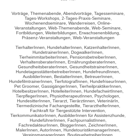
Vorträge, Themenabende, Abendvorträge, Tagesseminare,
Tages-Workshops, 2-Tages-Praxis-Seminare,
Wochenendseminare, Wanderreisen, Online-
Veranstaltungen, Web-Themenabende, Web-Seminare,
Fortbildungen, Weiterbildungen, Erwachsenenbildung,
Präsenz-Veranstaltungen, Web-Veranstaltungen
TierhalterInnen, HundehalterInnen, KatzenhalterInnen,
HundetrainerInnen, DogwalkerInnen,
TierheimmitarbeiterInnen, PensionsbetreiberInnen,
VerhaltensberaterInnen, ErnährungsberaterInnen,
GesundheitsberaterInnen, GesundheitstrainerInnen,
HundetagesstättenbetreiberInnen, HundefreundInnen,
AusbilderInnen, BestatterInnen, BetreuerInnen,
HundefilmtrainerInnen, TierfotografInnen, HundefriseurInnen,
Pet Groomer, GassigängerInnen, TierheilpraktikerInnen,
HotelbesitzerInnen, HotelleiterInnen, HundefachwirtInnen,
TierpflegerInnen, PhysiotherapeutInnen, Psychologen,
HundesitterInnen, Tierarzt, Tierärztinnen, VeterinärIn,
Tiermedizinische Fachangestellte, TierarzthelferInnen,
Fachkraft für Tiergestützte Intervention,
TierkommunikatorInnen, AusbilderInnen für Assistenzhunde,
HundeführerInnen, FachjournalistInnen,
FachredakteurInnen, BloggerInnen, ZeichnerInnen,
MalerInnen, AutorInnen, HundetouristikmanagerInnen,
VereinsmanagerInnen, BoutiquebetreiberInnen,