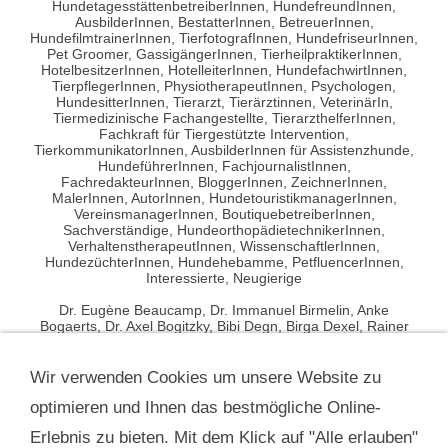
HundetagesstättenbetreiberInnen, HundefreundInnen,
AusbilderInnen, BestatterInnen, BetreuerInnen,
HundefilmtrainerInnen, TierfotografInnen, HundefriseurInnen,
Pet Groomer, GassigängerInnen, TierheilpraktikerInnen,
HotelbesitzerInnen, HotelleiterInnen, HundefachwirtInnen,
TierpflegerInnen, PhysiotherapeutInnen, Psychologen,
HundesitterInnen, Tierarzt, Tierärztinnen, VeterinärIn,
Tiermedizinische Fachangestellte, TierarzthelferInnen,
Fachkraft für Tiergestützte Intervention,
TierkommunikatorInnen, AusbilderInnen für Assistenzhunde,
HundeführerInnen, FachjournalistInnen,
FachredakteurInnen, BloggerInnen, ZeichnerInnen,
MalerInnen, AutorInnen, HundetouristikmanagerInnen,
VereinsmanagerInnen, BoutiquebetreiberInnen,
Sachverständige, HundeorthopädietechnikerInnen,
VerhaltenstherapeutInnen, WissenschaftlerInnen,
HundezüchterInnen, Hundehebamme, PetfluencerInnen,
Interessierte, Neugierige
Dr. Eugène Beaucamp, Dr. Immanuel Birmelin, Anke
Bogaerts, Dr. Axel Bogitzky, Bibi Degn, Birga Dexel, Rainer
Dorenkamp, Michael Eichhorn, Tanja Elias, Sami El Ayachi,
Michael Frey Dodillet, Dr. Dorit Feddersen-Petersen,
Professor Dr. Martin S. Fischer, Ellen Friedrich, Michael
Wir verwenden Cookies um unsere Website zu
Grewe, Maren Grote, Professor Dr. Achim Gruber, Petra
optimieren und Ihnen das bestmögliche Online-
Hartmann, Bianka Kerres, Ines Kivelitz, Dr. Nadine Klein, Dr.
Charlotte Kolodzey, Eva-Maria Krämer, Verena Kretzer, Petra
Erlebnis zu bieten. Mit dem Klick auf "Alle erlauben"
Kriegel, Gerd Leder, Perdita Lübbe-Scheuermann, Dr.