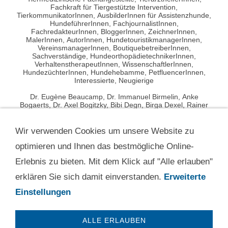
Fachkraft für Tiergestützte Intervention,
TierkommunikatorInnen, AusbilderInnen für Assistenzhunde,
HundeführerInnen, FachjournalistInnen,
FachredakteurInnen, BloggerInnen, ZeichnerInnen,
MalerInnen, AutorInnen, HundetouristikmanagerInnen,
VereinsmanagerInnen, BoutiquebetreiberInnen,
Sachverständige, HundeorthopädietechnikerInnen,
VerhaltenstherapeutInnen, WissenschaftlerInnen,
HundezüchterInnen, Hundehebamme, PetfluencerInnen,
Interessierte, Neugierige
Dr. Eugène Beaucamp, Dr. Immanuel Birmelin, Anke
Bogaerts, Dr. Axel Bogitzky, Bibi Degn, Birga Dexel, Rainer
Dorenkamp, Michael Eichhorn, Tanja Elias, Sami El Ayachi,
Michael Frey Dodillet, Dr. Dorit Feddersen-Petersen,
Professor Dr. Martin S. Fischer, Ellen Friedrich, Michael
Wir verwenden Cookies um unsere Website zu
Grewe, Maren Grote, Professor Dr. Achim Gruber, Petra
Hartmann, Bianka Kerres, Ines Kivelitz, Dr. Nadine Klein, Dr.
optimieren und Ihnen das bestmögliche Online-
Charlotte Kolodzey, Eva-Maria Krämer, Verena Kretzer, Petra
Erlebnis zu bieten. Mit dem Klick auf "Alle erlauben"
Kriegel, Gerd Leder, Perdita Lübbe-Scheuermann, Dr.
Rosemarie Marquardt, Dr. Ádám Miklósi, Dr. Marie
erklären Sie sich damit einverstanden.
Erweiterte
Nitzschner, Mo Peichl, Ina Pfeifle, Dr. Carlo Pingen, Lisa
Pinsdorf, Zoë Schneider, Swanie Simon, Sophie Strodtbeck,
Einstellungen
Andreas Stünkel, Dr. Dominique M. Tordy, Nadine Wolf, Dr.
Jutta Ziegler
ALLE ERLAUBEN