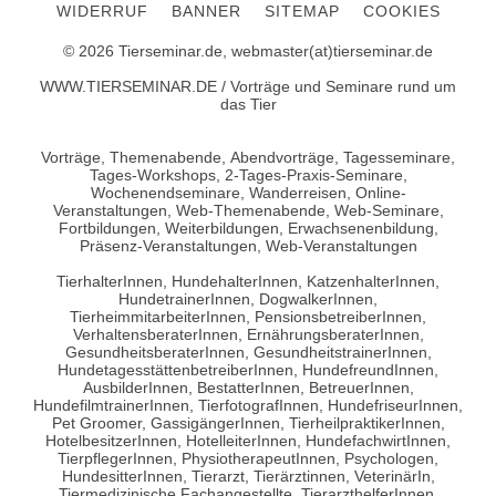
WIDERRUF
BANNER
SITEMAP
COOKIES
© 2026 Tierseminar.de, webmaster(at)tierseminar.de
WWW.TIERSEMINAR.DE / Vorträge und Seminare rund um
das Tier
Vorträge, Themenabende, Abendvorträge, Tagesseminare,
Tages-Workshops, 2-Tages-Praxis-Seminare,
Wochenendseminare, Wanderreisen, Online-
Veranstaltungen, Web-Themenabende, Web-Seminare,
Fortbildungen, Weiterbildungen, Erwachsenenbildung,
Präsenz-Veranstaltungen, Web-Veranstaltungen
TierhalterInnen, HundehalterInnen, KatzenhalterInnen,
HundetrainerInnen, DogwalkerInnen,
TierheimmitarbeiterInnen, PensionsbetreiberInnen,
VerhaltensberaterInnen, ErnährungsberaterInnen,
GesundheitsberaterInnen, GesundheitstrainerInnen,
HundetagesstättenbetreiberInnen, HundefreundInnen,
AusbilderInnen, BestatterInnen, BetreuerInnen,
HundefilmtrainerInnen, TierfotografInnen, HundefriseurInnen,
Pet Groomer, GassigängerInnen, TierheilpraktikerInnen,
HotelbesitzerInnen, HotelleiterInnen, HundefachwirtInnen,
TierpflegerInnen, PhysiotherapeutInnen, Psychologen,
HundesitterInnen, Tierarzt, Tierärztinnen, VeterinärIn,
Tiermedizinische Fachangestellte, TierarzthelferInnen,