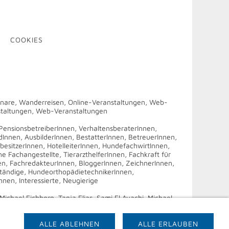
COOKIES
are, Wanderreisen, Online-Veranstaltungen, Web-
taltungen, Web-Veranstaltungen
PensionsbetreiberInnen, VerhaltensberaterInnen,
nnen, AusbilderInnen, BestatterInnen, BetreuerInnen,
besitzerInnen, HotelleiterInnen, HundefachwirtInnen,
e Fachangestellte, TierarzthelferInnen, Fachkraft für
nen, FachredakteurInnen, BloggerInnen, ZeichnerInnen,
tändige, HundeorthopädietechnikerInnen,
en, Interessierte, Neugierige
ichael Eichhorn, Tanja Elias, Sami El Ayachi, Michael
, Professor Dr. Achim Gruber, Petra Hartmann, Bianka
r, Perdita Lübbe-Scheuermann, Dr. Rosemarie Marquardt,
, Sophie Strodtbeck, Andreas Stünkel, Dr. Dominique M.
ALLE ABLEHNEN
ALLE ERLAUBEN