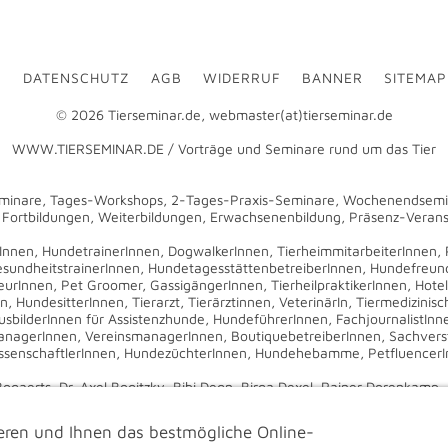
M
DATENSCHUTZ
AGB
WIDERRUF
BANNER
SITEMAP
© 2026 Tierseminar.de, webmaster(at)tierseminar.de
WWW.TIERSEMINAR.DE / Vorträge und Seminare rund um das Tier
minare, Tages-Workshops, 2-Tages-Praxis-Seminare, Wochenendsemin
rtbildungen, Weiterbildungen, Erwachsenenbildung, Präsenz-Verans
rInnen, HundetrainerInnen, DogwalkerInnen, TierheimmitarbeiterInnen, 
sundheitstrainerInnen, HundetagesstättenbetreiberInnen, HundefreundI
eurInnen, Pet Groomer, GassigängerInnen, TierheilpraktikerInnen, Hotel
 HundesitterInnen, Tierarzt, Tierärztinnen, VeterinärIn, Tiermedizinisch
usbilderInnen für Assistenzhunde, HundeführerInnen, FachjournalistIn
managerInnen, VereinsmanagerInnen, BoutiquebetreiberInnen, Sachvers
ssenschaftlerInnen, HundezüchterInnen, Hundehebamme, PetfluencerInn
aerts, Dr. Axel Bogitzky, Bibi Degn, Birga Dexel, Rainer Dorenkamp, M
sor Dr. Martin S. Fischer, Ellen Friedrich, Michael Grewe, Maren Grote
e Kolodzey, Eva-Maria Krämer, Verena Kretzer, Petra Kriegel, Gerd Lede
ren und Ihnen das bestmögliche Online-
a Pfeifle, Dr. Carlo Pingen, Lisa Pinsdorf, Zoë Schneider, Swanie Simon