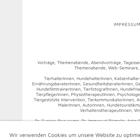
IMPRESSU
Vorträge, Themenabende, Abendvorträge, Tagesse
Themenabende, Web-Seminare, Fo
TierhalterInnen, HundehalterInnen, Katzenhalte
ErnährungsberaterInnen, GesundheitsberaterInnen, Ge
HundefilmtrainerInnen, TierfotografInnen, Hundefris
TierpflegerInnen, PhysiotherapeutInnen, Psychologen,
Tiergestützte Intervention, TierkommunikatorInnen, A
MalerInnen, AutorInnen, Hundetouristik
VerhaltenstherapeutInnen, Wi
Dr. Eugène Beaucamp, Dr. Immanuel Birmelin, Anke Bog
Frey Dodillet, Dr. Dorit Feddersen-Petersen, Profes
Kerres, Ines Kivelitz, Dr. Nadine Klein, Dr. Charlott
Wir verwenden Cookies um unsere Website zu optimie
Dr. Ádám Miklósi, Dr. Marie Nitzschner, Mo Peichl, In