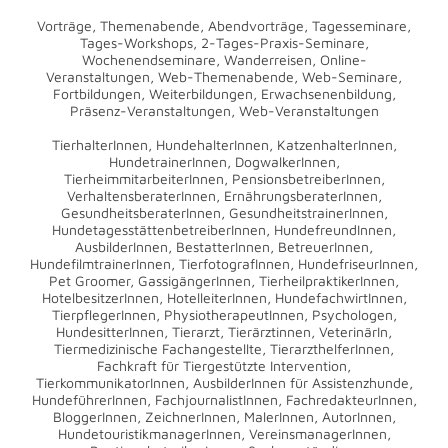
Vorträge, Themenabende, Abendvorträge, Tagesseminare,
Tages-Workshops, 2-Tages-Praxis-Seminare,
Wochenendseminare, Wanderreisen, Online-
Veranstaltungen, Web-Themenabende, Web-Seminare,
Fortbildungen, Weiterbildungen, Erwachsenenbildung,
Präsenz-Veranstaltungen, Web-Veranstaltungen
TierhalterInnen, HundehalterInnen, KatzenhalterInnen,
HundetrainerInnen, DogwalkerInnen,
TierheimmitarbeiterInnen, PensionsbetreiberInnen,
VerhaltensberaterInnen, ErnährungsberaterInnen,
GesundheitsberaterInnen, GesundheitstrainerInnen,
HundetagesstättenbetreiberInnen, HundefreundInnen,
AusbilderInnen, BestatterInnen, BetreuerInnen,
HundefilmtrainerInnen, TierfotografInnen, HundefriseurInnen,
Pet Groomer, GassigängerInnen, TierheilpraktikerInnen,
HotelbesitzerInnen, HotelleiterInnen, HundefachwirtInnen,
TierpflegerInnen, PhysiotherapeutInnen, Psychologen,
HundesitterInnen, Tierarzt, Tierärztinnen, VeterinärIn,
Tiermedizinische Fachangestellte, TierarzthelferInnen,
Fachkraft für Tiergestützte Intervention,
TierkommunikatorInnen, AusbilderInnen für Assistenzhunde,
HundeführerInnen, FachjournalistInnen, FachredakteurInnen,
BloggerInnen, ZeichnerInnen, MalerInnen, AutorInnen,
HundetouristikmanagerInnen, VereinsmanagerInnen,