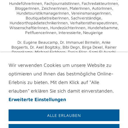
HundeführerInnen, FachjournalistInnen, FachredakteurInnen,
BloggerInnen, ZeichnerInnen, MalerInnen, AutorInnen,
HundetouristikmanagerInnen, VereinsmanagerInnen,
BoutiquebetreiberInnen, Sachverständige,
HundeorthopädietechnikerInnen, VerhaltenstherapeutInnen,
WissenschaftlerInnen, HundezüchterInnen, Hundehebamme,
PetfluencerInnen, Interessierte, Neugierige
Dr. Eugène Beaucamp, Dr. Immanuel Birmelin, Anke
Bogaerts, Dr. Axel Bogitzky, Bibi Degn, Birga Dexel, Rainer
Dorenkamp, Michael Eichhorn, Tanja Elias, Sami El Ayachi,
Michael Frey Dodillet, Dr. Dorit Feddersen-Petersen,
Professor Dr. Martin S. Fischer, Ellen Friedrich, Michael
Wir verwenden Cookies um unsere Website zu
Grewe, Maren Grote, Professor Dr. Achim Gruber, Petra
Hartmann, Bianka Kerres, Ines Kivelitz, Dr. Nadine Klein, Dr.
optimieren und Ihnen das bestmögliche Online-
Charlotte Kolodzey, Eva-Maria Krämer, Verena Kretzer,
Petra Kriegel, Gerd Leder, Perdita Lübbe-Scheuermann, Dr.
Erlebnis zu bieten. Mit dem Klick auf "Alle
Rosemarie Marquardt, Dr. Ádám Miklósi, Dr. Marie Nitzschner,
erlauben" erklären Sie sich damit einverstanden.
Mo Peichl, Ina Pfeifle, Dr. Carlo Pingen, Lisa Pinsdorf, Zoë
Schneider, Swanie Simon, Sophie Strodtbeck, Andreas
Erweiterte Einstellungen
Stünkel, Dr. Dominique M. Tordy, Nadine Wolf, Dr. Jutta
Ziegler
ALLE ERLAUBEN
+49 (0) 2237-5620235