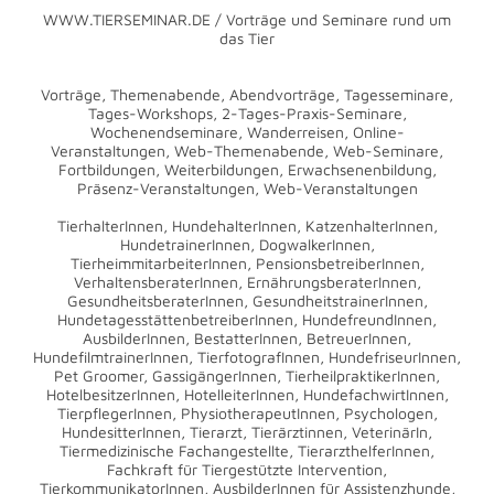
WWW.TIERSEMINAR.DE / Vorträge und Seminare rund um
das Tier
Vorträge, Themenabende, Abendvorträge, Tagesseminare,
Tages-Workshops, 2-Tages-Praxis-Seminare,
Wochenendseminare, Wanderreisen, Online-
Veranstaltungen, Web-Themenabende, Web-Seminare,
Fortbildungen, Weiterbildungen, Erwachsenenbildung,
Präsenz-Veranstaltungen, Web-Veranstaltungen
TierhalterInnen, HundehalterInnen, KatzenhalterInnen,
HundetrainerInnen, DogwalkerInnen,
TierheimmitarbeiterInnen, PensionsbetreiberInnen,
VerhaltensberaterInnen, ErnährungsberaterInnen,
GesundheitsberaterInnen, GesundheitstrainerInnen,
HundetagesstättenbetreiberInnen, HundefreundInnen,
AusbilderInnen, BestatterInnen, BetreuerInnen,
HundefilmtrainerInnen, TierfotografInnen, HundefriseurInnen,
Pet Groomer, GassigängerInnen, TierheilpraktikerInnen,
HotelbesitzerInnen, HotelleiterInnen, HundefachwirtInnen,
TierpflegerInnen, PhysiotherapeutInnen, Psychologen,
HundesitterInnen, Tierarzt, Tierärztinnen, VeterinärIn,
Tiermedizinische Fachangestellte, TierarzthelferInnen,
Fachkraft für Tiergestützte Intervention,
TierkommunikatorInnen, AusbilderInnen für Assistenzhunde,