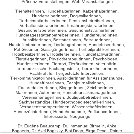
Präsenz-Veranstaltungen, Web-Veranstaltungen
TierhalterInnen, HundehalterInnen, KatzenhalterInnen,
HundetrainerInnen, DogwalkerInnen,
TierheimmitarbeiterInnen, PensionsbetreiberInnen,
VerhaltensberaterInnen, ErnährungsberaterInnen,
GesundheitsberaterInnen, GesundheitstrainerInnen,
HundetagesstättenbetreiberInnen, HundefreundInnen,
AusbilderInnen, BestatterInnen, BetreuerInnen,
HundefilmtrainerInnen, TierfotografInnen, HundefriseurInnen,
Pet Groomer, GassigängerInnen, TierheilpraktikerInnen,
HotelbesitzerInnen, HotelleiterInnen, HundefachwirtInnen,
TierpflegerInnen, PhysiotherapeutInnen, Psychologen,
HundesitterInnen, Tierarzt, Tierärztinnen, VeterinärIn,
Tiermedizinische Fachangestellte, TierarzthelferInnen,
Fachkraft für Tiergestützte Intervention,
TierkommunikatorInnen, AusbilderInnen für Assistenzhunde,
HundeführerInnen, FachjournalistInnen,
FachredakteurInnen, BloggerInnen, ZeichnerInnen,
MalerInnen, AutorInnen, HundetouristikmanagerInnen,
VereinsmanagerInnen, BoutiquebetreiberInnen,
Sachverständige, HundeorthopädietechnikerInnen,
VerhaltenstherapeutInnen, WissenschaftlerInnen,
HundezüchterInnen, Hundehebamme, PetfluencerInnen,
Interessierte, Neugierige
Dr. Eugène Beaucamp, Dr. Immanuel Birmelin, Anke
Bogaerts, Dr. Axel Bogitzky, Bibi Degn, Birga Dexel, Rainer