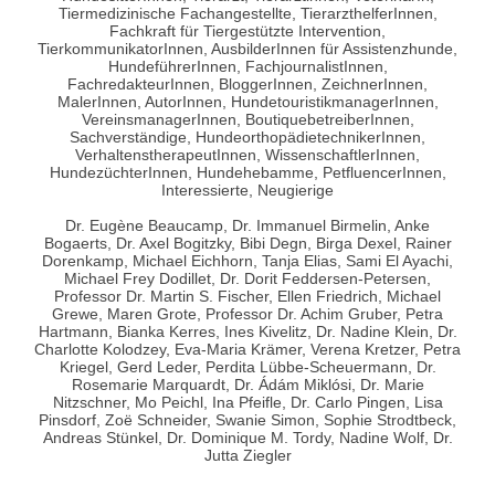
Tiermedizinische Fachangestellte, TierarzthelferInnen,
Fachkraft für Tiergestützte Intervention,
TierkommunikatorInnen, AusbilderInnen für Assistenzhunde,
HundeführerInnen, FachjournalistInnen,
FachredakteurInnen, BloggerInnen, ZeichnerInnen,
MalerInnen, AutorInnen, HundetouristikmanagerInnen,
VereinsmanagerInnen, BoutiquebetreiberInnen,
Sachverständige, HundeorthopädietechnikerInnen,
VerhaltenstherapeutInnen, WissenschaftlerInnen,
HundezüchterInnen, Hundehebamme, PetfluencerInnen,
Interessierte, Neugierige
Dr. Eugène Beaucamp, Dr. Immanuel Birmelin, Anke
Bogaerts, Dr. Axel Bogitzky, Bibi Degn, Birga Dexel, Rainer
Dorenkamp, Michael Eichhorn, Tanja Elias, Sami El Ayachi,
Michael Frey Dodillet, Dr. Dorit Feddersen-Petersen,
Professor Dr. Martin S. Fischer, Ellen Friedrich, Michael
Grewe, Maren Grote, Professor Dr. Achim Gruber, Petra
Hartmann, Bianka Kerres, Ines Kivelitz, Dr. Nadine Klein, Dr.
Charlotte Kolodzey, Eva-Maria Krämer, Verena Kretzer, Petra
Kriegel, Gerd Leder, Perdita Lübbe-Scheuermann, Dr.
Rosemarie Marquardt, Dr. Ádám Miklósi, Dr. Marie
Nitzschner, Mo Peichl, Ina Pfeifle, Dr. Carlo Pingen, Lisa
Pinsdorf, Zoë Schneider, Swanie Simon, Sophie Strodtbeck,
Andreas Stünkel, Dr. Dominique M. Tordy, Nadine Wolf, Dr.
Jutta Ziegler