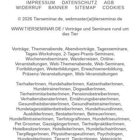
IMPRESSUM
DATENSCHUTZ
AGB
WIDERRUF
BANNER
SITEMAP
COOKIES
© 2026 Tierseminar.de, webmaster(at)tierseminar.de
WWW.TIERSEMINAR.DE / Vorträge und Seminare rund um
das Tier
Vorträge, Themenabende, Abendvorträge, Tagesseminare,
Tages-Workshops, 2-Tages-Praxis-Seminare,
Wochenendseminare, Wanderreisen, Online-
Veranstaltungen, Web-Themenabende, Web-Seminare,
Fortbildungen, Weiterbildungen, Erwachsenenbildung,
Präsenz-Veranstaltungen, Web-Veranstaltungen
TierhalterInnen, HundehalterInnen, KatzenhalterInnen,
HundetrainerInnen, DogwalkerInnen,
TierheimmitarbeiterInnen, PensionsbetreiberInnen,
VerhaltensberaterInnen, ErnährungsberaterInnen,
GesundheitsberaterInnen, GesundheitstrainerInnen,
HundetagesstättenbetreiberInnen, HundefreundInnen,
AusbilderInnen, BestatterInnen, BetreuerInnen,
HundefilmtrainerInnen, TierfotografInnen, HundefriseurInnen,
Pet Groomer, GassigängerInnen, TierheilpraktikerInnen,
HotelbesitzerInnen, HotelleiterInnen, HundefachwirtInnen,
TierpflegerInnen, PhysiotherapeutInnen, Psychologen,
HundesitterInnen, Tierarzt, Tierärztinnen, VeterinärIn,