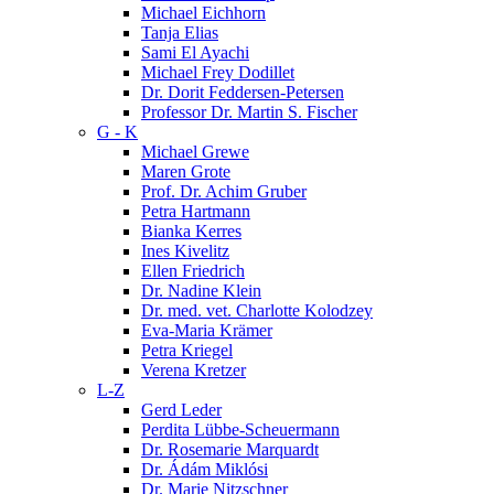
Michael Eichhorn
Tanja Elias
Sami El Ayachi
Michael Frey Dodillet
Dr. Dorit Feddersen-Petersen
Professor Dr. Martin S. Fischer
G - K
Michael Grewe
Maren Grote
Prof. Dr. Achim Gruber
Petra Hartmann
Bianka Kerres
Ines Kivelitz
Ellen Friedrich
Dr. Nadine Klein
Dr. med. vet. Charlotte Kolodzey
Eva-Maria Krämer
Petra Kriegel
Verena Kretzer
L-Z
Gerd Leder
Perdita Lübbe-Scheuermann
Dr. Rosemarie Marquardt
Dr. Ádám Miklósi
Dr. Marie Nitzschner