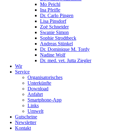
Mo Peichl
Ina Pfeifle
Dr. Carlo Pingen
Lisa Pinsdorf
Zoë Schneider
Swanie Simon
Sophie Strodtbeck
Andreas Stünkel
Dr. Dominique M. Tordy
Nadine Wolf
Dr. med. vet. Jutta Ziegler
Wir
Service
Organisatorisches
Unterkünfte
Download
Anfahrt
Smartphone-App
Links
Umwelt
Gutscheine
Newsletter
Kontakt