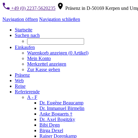
+49 (0) 2237-5620235
Präsenz in D-50169 Kerpen und Um
Navigation öffnen
Navigation schließen
Startseite
Suchen nach
Einkaufen
Warenkorb anzeigen (
0
Artikel)
Mein Konto
Merkzettel anzeigen
Zur Kasse gehen
Präsenz
Web
Reise
Referierende
A - F
Dr. Eugène Beaucamp
Dr. Immanuel Birmelin
Anke Bogaerts †
Dr. Axel Bogitzky
Bibi Degn
Birga Dexel
Rainer Dorenkamp