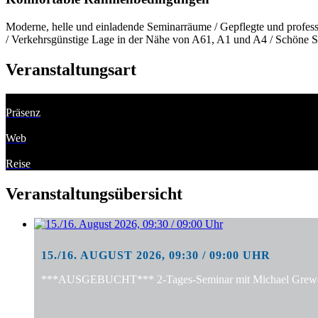
Moderne, helle und einladende Seminarräume / Gepflegte und professi
/ Verkehrsgünstige Lage in der Nähe von A61, A1 und A4 / Schöne S
Veranstaltungsart
Präsenz
Web
Reise
Veranstaltungsübersicht
15./16. AUGUST 2026, 09:30 / 09:00 UHR
***AUSGEBUCHT*** 2-Tages-Seminar mit Michael Grewe: "S