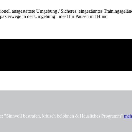
onell ausgestattete Umgebung / Sicheres, eingezäuntes Trainingsgelän
pazierwege in der Umgebung - ideal für Pausen mit Hund
innvoll bestrafen, kritisch belohnen & Häusliches Programm"
meh