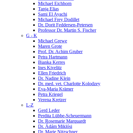
Michael Eichhorn
Tanja Elias
Sami El Ayachi
Michael Frey Dodillet
Dr. Dorit Feddersen-Petersen
Professor Dr. Martin S. Fischer
G - K
Michael Grewe
Maren Grote
Prof. Dr. Achim Gruber
Petra Hartmann
Bianka Kerres
Ines Kivelitz
Ellen Friedrich
Dr. Nadine Klein
Dr. med. vet. Charlotte Kolodzey
Eva-Maria Krämer
Petra Kriegel
Verena Kretzer
L-Z
Gerd Leder
Perdita Lübbe-Scheuermann
Dr. Rosemarie Marquardt
Dr. Ádám Miklósi
Dr. Marie Nitzschner