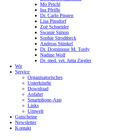
Mo Peichl
Ina Pfeifle
Dr. Carlo Pingen
Lisa Pinsdorf
Zoë Schneider
Swanie Simon
Sophie Strodtbeck
Andreas Stünkel
Dr. Dominique M. Tordy
Nadine Wolf
Dr. med. vet. Jutta Ziegler
Wir
Service
Organisatorisches
Unterkünfte
Download
Anfahrt
Smartphone-App
Links
Umwelt
Gutscheine
Newsletter
Kontakt