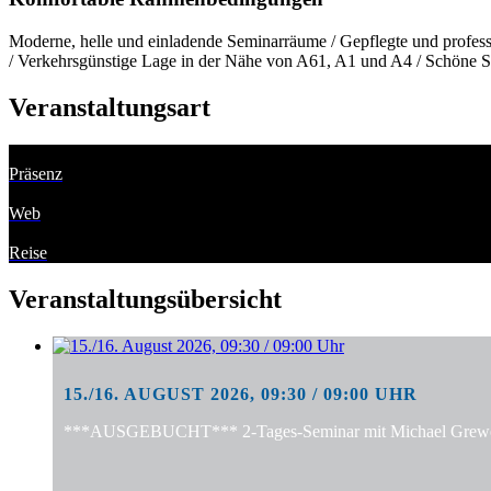
Moderne, helle und einladende Seminarräume / Gepflegte und professi
/ Verkehrsgünstige Lage in der Nähe von A61, A1 und A4 / Schöne S
Veranstaltungsart
Präsenz
Web
Reise
Veranstaltungsübersicht
15./16. AUGUST 2026, 09:30 / 09:00 UHR
***AUSGEBUCHT*** 2-Tages-Seminar mit Michael Grewe: "S