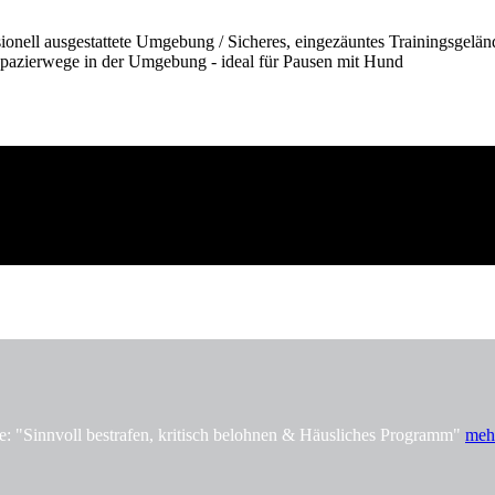
onell ausgestattete Umgebung / Sicheres, eingezäuntes Trainingsgelän
pazierwege in der Umgebung - ideal für Pausen mit Hund
innvoll bestrafen, kritisch belohnen & Häusliches Programm"
meh