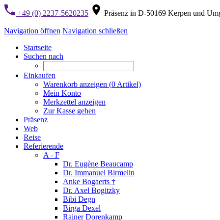
+49 (0) 2237-5620235
Präsenz in D-50169 Kerpen und Um
Navigation öffnen
Navigation schließen
Startseite
Suchen nach
Einkaufen
Warenkorb anzeigen (
0
Artikel)
Mein Konto
Merkzettel anzeigen
Zur Kasse gehen
Präsenz
Web
Reise
Referierende
A - F
Dr. Eugène Beaucamp
Dr. Immanuel Birmelin
Anke Bogaerts †
Dr. Axel Bogitzky
Bibi Degn
Birga Dexel
Rainer Dorenkamp