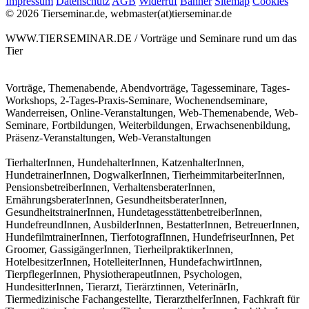
Impressum
Datenschutz
AGB
Widerruf
Banner
Sitemap
Cookies
© 2026 Tierseminar.de, webmaster(at)tierseminar.de
WWW.TIERSEMINAR.DE / Vorträge und Seminare rund um das
Tier
Vorträge, Themenabende, Abendvorträge, Tagesseminare, Tages-
Workshops, 2-Tages-Praxis-Seminare, Wochenendseminare,
Wanderreisen, Online-Veranstaltungen, Web-Themenabende, Web-
Seminare, Fortbildungen, Weiterbildungen, Erwachsenenbildung,
Präsenz-Veranstaltungen, Web-Veranstaltungen
TierhalterInnen, HundehalterInnen, KatzenhalterInnen,
HundetrainerInnen, DogwalkerInnen, TierheimmitarbeiterInnen,
PensionsbetreiberInnen, VerhaltensberaterInnen,
ErnährungsberaterInnen, GesundheitsberaterInnen,
GesundheitstrainerInnen, HundetagesstättenbetreiberInnen,
HundefreundInnen, AusbilderInnen, BestatterInnen, BetreuerInnen,
HundefilmtrainerInnen, TierfotografInnen, HundefriseurInnen, Pet
Groomer, GassigängerInnen, TierheilpraktikerInnen,
HotelbesitzerInnen, HotelleiterInnen, HundefachwirtInnen,
TierpflegerInnen, PhysiotherapeutInnen, Psychologen,
HundesitterInnen, Tierarzt, Tierärztinnen, VeterinärIn,
Tiermedizinische Fachangestellte, TierarzthelferInnen, Fachkraft für