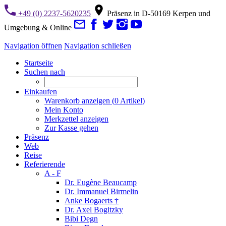
+49 (0) 2237-5620235
Präsenz in D-50169 Kerpen und
Umgebung & Online
Navigation öffnen
Navigation schließen
Startseite
Suchen nach
Einkaufen
Warenkorb anzeigen (
0
Artikel)
Mein Konto
Merkzettel anzeigen
Zur Kasse gehen
Präsenz
Web
Reise
Referierende
A - F
Dr. Eugène Beaucamp
Dr. Immanuel Birmelin
Anke Bogaerts †
Dr. Axel Bogitzky
Bibi Degn