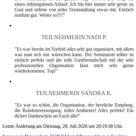
einen reibungslosen Ablauf. Ich bin hier immer sehr gerne zu
Gast und nehme von jeder Veranstaltung etwas mit. Einfach
rundum gut. Weiter so!!!!"
TEILNEHMERIN NADI P.
"Es war bereits im Vorfeld alles sehr gut organisiert, mit allem
was man sich nur wünschen kann. Der Seminarort selber ist
einfach perfekt und die tolle Gastfreundschaft mit der sehr
professionellen Organisation lässt mich sehr gerne
wiederkommen. Top!"
TEILNEHMERIN SANDRA K.
"Es war so schön, die Organisation, der herzliche Empfang,
die Rundumversorgung, tolles Ambiente! Alles perfekt! Ein
dickes Dankeschön an Euch alle!"
Letzte Änderung am Dienstag, 28. Juli 2026 um 20:19:38 Uhr.