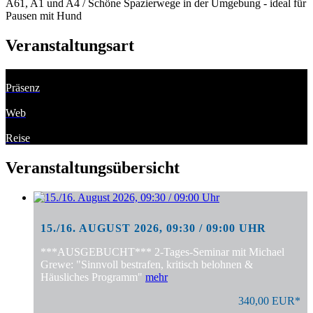
A61, A1 und A4 / Schöne Spazierwege in der Umgebung - ideal für
Pausen mit Hund
Veranstaltungsart
Präsenz
Web
Reise
Veranstaltungsübersicht
15./16. AUGUST 2026, 09:30 / 09:00 UHR
***AUSGEBUCHT*** 2-Tages-Seminar mit Michael
Grewe: "Sinnvoll bestrafen, kritisch belohnen &
Häusliches Programm"
mehr
340,00 EUR*