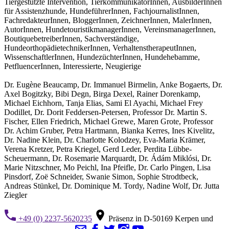
Tiergestützte Intervention, TierkommunikatorInnen, AusbilderInnen
für Assistenzhunde, HundeführerInnen, FachjournalistInnen,
FachredakteurInnen, BloggerInnen, ZeichnerInnen, MalerInnen,
AutorInnen, HundetouristikmanagerInnen, VereinsmanagerInnen,
BoutiquebetreiberInnen, Sachverständige,
HundeorthopädietechnikerInnen, VerhaltenstherapeutInnen,
WissenschaftlerInnen, HundezüchterInnen, Hundehebamme,
PetfluencerInnen, Interessierte, Neugierige
Dr. Eugène Beaucamp, Dr. Immanuel Birmelin, Anke Bogaerts, Dr.
Axel Bogitzky, Bibi Degn, Birga Dexel, Rainer Dorenkamp,
Michael Eichhorn, Tanja Elias, Sami El Ayachi, Michael Frey
Dodillet, Dr. Dorit Feddersen-Petersen, Professor Dr. Martin S.
Fischer, Ellen Friedrich, Michael Grewe, Maren Grote, Professor
Dr. Achim Gruber, Petra Hartmann, Bianka Kerres, Ines Kivelitz,
Dr. Nadine Klein, Dr. Charlotte Kolodzey, Eva-Maria Krämer,
Verena Kretzer, Petra Kriegel, Gerd Leder, Perdita Lübbe-
Scheuermann, Dr. Rosemarie Marquardt, Dr. Ádám Miklósi, Dr.
Marie Nitzschner, Mo Peichl, Ina Pfeifle, Dr. Carlo Pingen, Lisa
Pinsdorf, Zoë Schneider, Swanie Simon, Sophie Strodtbeck,
Andreas Stünkel, Dr. Dominique M. Tordy, Nadine Wolf, Dr. Jutta
Ziegler
+49 (0) 2237-5620235
Präsenz in D-50169 Kerpen und