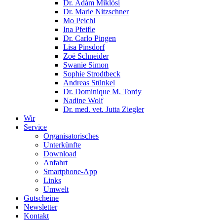
Dr. Ádám Miklósi
Dr. Marie Nitzschner
Mo Peichl
Ina Pfeifle
Dr. Carlo Pingen
Lisa Pinsdorf
Zoë Schneider
Swanie Simon
Sophie Strodtbeck
Andreas Stünkel
Dr. Dominique M. Tordy
Nadine Wolf
Dr. med. vet. Jutta Ziegler
Wir
Service
Organisatorisches
Unterkünfte
Download
Anfahrt
Smartphone-App
Links
Umwelt
Gutscheine
Newsletter
Kontakt