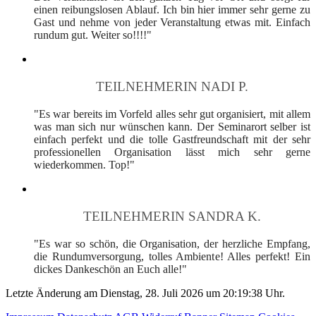
einen reibungslosen Ablauf. Ich bin hier immer sehr gerne zu
Gast und nehme von jeder Veranstaltung etwas mit. Einfach
rundum gut. Weiter so!!!!"
TEILNEHMERIN NADI P.
"Es war bereits im Vorfeld alles sehr gut organisiert, mit allem
was man sich nur wünschen kann. Der Seminarort selber ist
einfach perfekt und die tolle Gastfreundschaft mit der sehr
professionellen Organisation lässt mich sehr gerne
wiederkommen. Top!"
TEILNEHMERIN SANDRA K.
"Es war so schön, die Organisation, der herzliche Empfang,
die Rundumversorgung, tolles Ambiente! Alles perfekt! Ein
dickes Dankeschön an Euch alle!"
Letzte Änderung am Dienstag, 28. Juli 2026 um 20:19:38 Uhr.