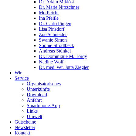
Dr. Ádám Miklósi
Dr. Marie Nitzschner
Mo Peichl
Ina Pfeifle
Dr. Carlo Pingen
Lisa Pinsdorf
Zoë Schneider
Swanie Simon
Sophie Strodtbeck
Andreas Stünkel
Dr. Dominique M. Tordy
Nadine Wolf
Dr. med. vet. Jutta Ziegler
Wir
Service
Organisatorisches
Unterkünfte
Download
Anfahrt
Smartphone-App
Links
Umwelt
Gutscheine
Newsletter
Kontakt