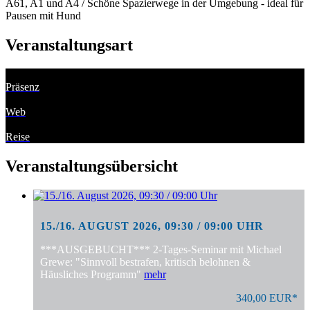
A61, A1 und A4 / Schöne Spazierwege in der Umgebung - ideal für
Pausen mit Hund
Veranstaltungsart
Präsenz
Web
Reise
Veranstaltungsübersicht
15./16. AUGUST 2026, 09:30 / 09:00 UHR
***AUSGEBUCHT*** 2-Tages-Seminar mit Michael
Grewe: "Sinnvoll bestrafen, kritisch belohnen &
Häusliches Programm"
mehr
340,00 EUR*