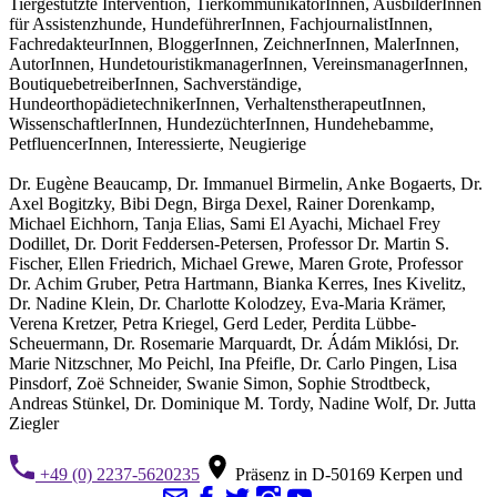
Tiergestützte Intervention, TierkommunikatorInnen, AusbilderInnen
für Assistenzhunde, HundeführerInnen, FachjournalistInnen,
FachredakteurInnen, BloggerInnen, ZeichnerInnen, MalerInnen,
AutorInnen, HundetouristikmanagerInnen, VereinsmanagerInnen,
BoutiquebetreiberInnen, Sachverständige,
HundeorthopädietechnikerInnen, VerhaltenstherapeutInnen,
WissenschaftlerInnen, HundezüchterInnen, Hundehebamme,
PetfluencerInnen, Interessierte, Neugierige
Dr. Eugène Beaucamp, Dr. Immanuel Birmelin, Anke Bogaerts, Dr.
Axel Bogitzky, Bibi Degn, Birga Dexel, Rainer Dorenkamp,
Michael Eichhorn, Tanja Elias, Sami El Ayachi, Michael Frey
Dodillet, Dr. Dorit Feddersen-Petersen, Professor Dr. Martin S.
Fischer, Ellen Friedrich, Michael Grewe, Maren Grote, Professor
Dr. Achim Gruber, Petra Hartmann, Bianka Kerres, Ines Kivelitz,
Dr. Nadine Klein, Dr. Charlotte Kolodzey, Eva-Maria Krämer,
Verena Kretzer, Petra Kriegel, Gerd Leder, Perdita Lübbe-
Scheuermann, Dr. Rosemarie Marquardt, Dr. Ádám Miklósi, Dr.
Marie Nitzschner, Mo Peichl, Ina Pfeifle, Dr. Carlo Pingen, Lisa
Pinsdorf, Zoë Schneider, Swanie Simon, Sophie Strodtbeck,
Andreas Stünkel, Dr. Dominique M. Tordy, Nadine Wolf, Dr. Jutta
Ziegler
+49 (0) 2237-5620235
Präsenz in D-50169 Kerpen und