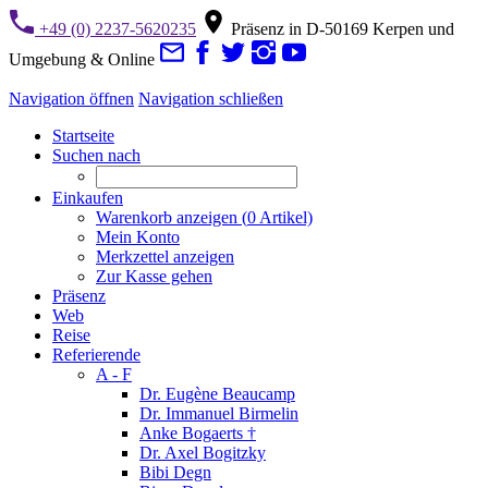
+49 (0) 2237-5620235
Präsenz in D-50169 Kerpen und
Umgebung & Online
Navigation öffnen
Navigation schließen
Startseite
Suchen nach
Einkaufen
Warenkorb anzeigen (
0
Artikel)
Mein Konto
Merkzettel anzeigen
Zur Kasse gehen
Präsenz
Web
Reise
Referierende
A - F
Dr. Eugène Beaucamp
Dr. Immanuel Birmelin
Anke Bogaerts †
Dr. Axel Bogitzky
Bibi Degn