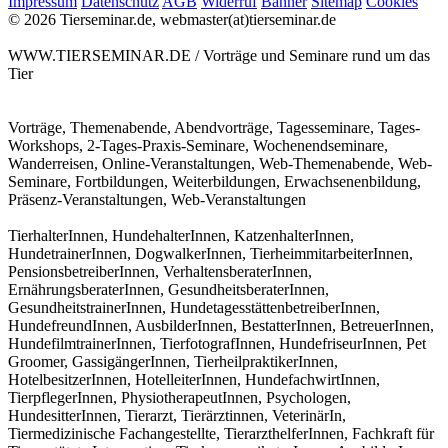
Impressum
Datenschutz
AGB
Widerruf
Banner
Sitemap
Cookies
© 2026 Tierseminar.de, webmaster(at)tierseminar.de
WWW.TIERSEMINAR.DE / Vorträge und Seminare rund um das
Tier
Vorträge, Themenabende, Abendvorträge, Tagesseminare, Tages-
Workshops, 2-Tages-Praxis-Seminare, Wochenendseminare,
Wanderreisen, Online-Veranstaltungen, Web-Themenabende, Web-
Seminare, Fortbildungen, Weiterbildungen, Erwachsenenbildung,
Präsenz-Veranstaltungen, Web-Veranstaltungen
TierhalterInnen, HundehalterInnen, KatzenhalterInnen,
HundetrainerInnen, DogwalkerInnen, TierheimmitarbeiterInnen,
PensionsbetreiberInnen, VerhaltensberaterInnen,
ErnährungsberaterInnen, GesundheitsberaterInnen,
GesundheitstrainerInnen, HundetagesstättenbetreiberInnen,
HundefreundInnen, AusbilderInnen, BestatterInnen, BetreuerInnen,
HundefilmtrainerInnen, TierfotografInnen, HundefriseurInnen, Pet
Groomer, GassigängerInnen, TierheilpraktikerInnen,
HotelbesitzerInnen, HotelleiterInnen, HundefachwirtInnen,
TierpflegerInnen, PhysiotherapeutInnen, Psychologen,
HundesitterInnen, Tierarzt, Tierärztinnen, VeterinärIn,
Tiermedizinische Fachangestellte, TierarzthelferInnen, Fachkraft für