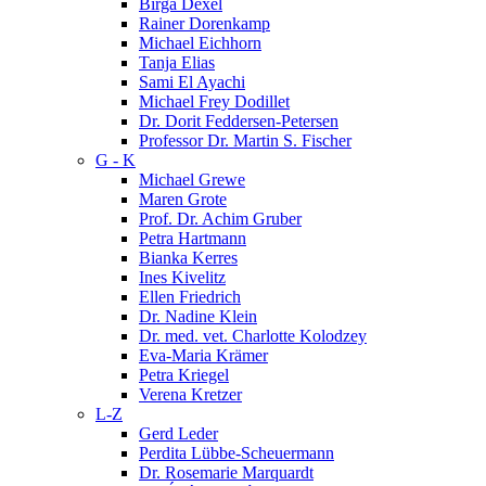
Birga Dexel
Rainer Dorenkamp
Michael Eichhorn
Tanja Elias
Sami El Ayachi
Michael Frey Dodillet
Dr. Dorit Feddersen-Petersen
Professor Dr. Martin S. Fischer
G - K
Michael Grewe
Maren Grote
Prof. Dr. Achim Gruber
Petra Hartmann
Bianka Kerres
Ines Kivelitz
Ellen Friedrich
Dr. Nadine Klein
Dr. med. vet. Charlotte Kolodzey
Eva-Maria Krämer
Petra Kriegel
Verena Kretzer
L-Z
Gerd Leder
Perdita Lübbe-Scheuermann
Dr. Rosemarie Marquardt