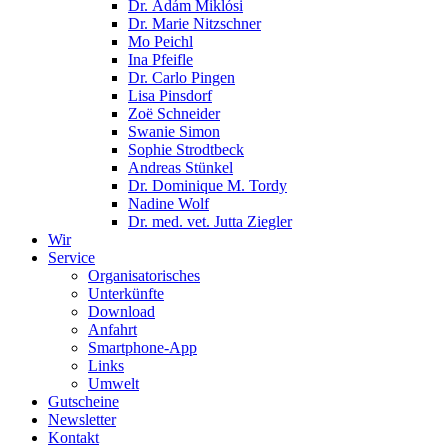
Dr. Ádám Miklósi
Dr. Marie Nitzschner
Mo Peichl
Ina Pfeifle
Dr. Carlo Pingen
Lisa Pinsdorf
Zoë Schneider
Swanie Simon
Sophie Strodtbeck
Andreas Stünkel
Dr. Dominique M. Tordy
Nadine Wolf
Dr. med. vet. Jutta Ziegler
Wir
Service
Organisatorisches
Unterkünfte
Download
Anfahrt
Smartphone-App
Links
Umwelt
Gutscheine
Newsletter
Kontakt