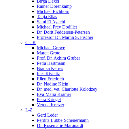
Birga Dexel
Rainer Dorenkamp
Michael Eichhorn
Tanja Elias
Sami El Ayachi
Michael Frey Dodillet
Dr. Dorit Feddersen-Petersen
Professor Dr. Martin S. Fischer
G - K
Michael Grewe
Maren Grote
Prof. Dr. Achim Gruber
Petra Hartmann
Bianka Kerres
Ines Kivelitz
Ellen Friedrich
Dr. Nadine Klein
Dr. med. vet. Charlotte Kolodzey
Eva-Maria Krämer
Petra Kriegel
Verena Kretzer
L-Z
Gerd Leder
Perdita Lübbe-Scheuermann
Dr. Rosemarie Marquardt