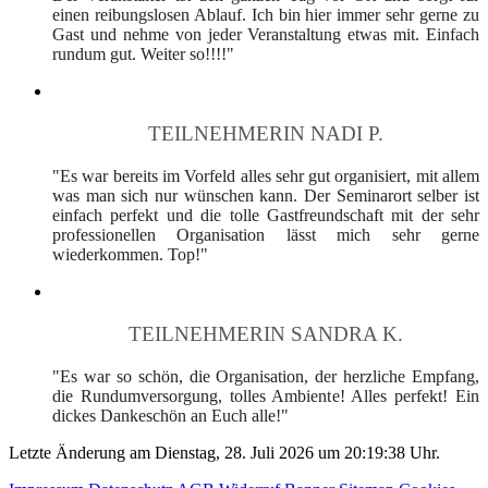
einen reibungslosen Ablauf. Ich bin hier immer sehr gerne zu
Gast und nehme von jeder Veranstaltung etwas mit. Einfach
rundum gut. Weiter so!!!!"
TEILNEHMERIN NADI P.
"Es war bereits im Vorfeld alles sehr gut organisiert, mit allem
was man sich nur wünschen kann. Der Seminarort selber ist
einfach perfekt und die tolle Gastfreundschaft mit der sehr
professionellen Organisation lässt mich sehr gerne
wiederkommen. Top!"
TEILNEHMERIN SANDRA K.
"Es war so schön, die Organisation, der herzliche Empfang,
die Rundumversorgung, tolles Ambiente! Alles perfekt! Ein
dickes Dankeschön an Euch alle!"
Letzte Änderung am Dienstag, 28. Juli 2026 um 20:19:38 Uhr.