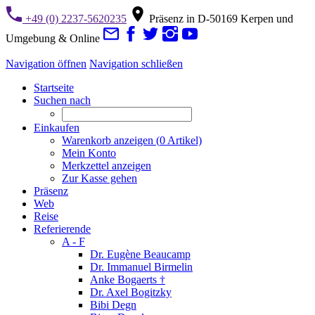
+49 (0) 2237-5620235
Präsenz in D-50169 Kerpen und
Umgebung & Online
Navigation öffnen
Navigation schließen
Startseite
Suchen nach
Einkaufen
Warenkorb anzeigen (
0
Artikel)
Mein Konto
Merkzettel anzeigen
Zur Kasse gehen
Präsenz
Web
Reise
Referierende
A - F
Dr. Eugène Beaucamp
Dr. Immanuel Birmelin
Anke Bogaerts †
Dr. Axel Bogitzky
Bibi Degn