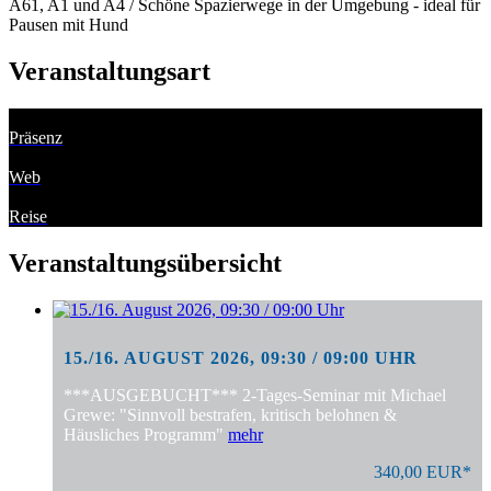
A61, A1 und A4 / Schöne Spazierwege in der Umgebung - ideal für
Pausen mit Hund
Veranstaltungsart
Präsenz
Web
Reise
Veranstaltungsübersicht
15./16. AUGUST 2026, 09:30 / 09:00 UHR
***AUSGEBUCHT*** 2-Tages-Seminar mit Michael
Grewe: "Sinnvoll bestrafen, kritisch belohnen &
Häusliches Programm"
mehr
340,00 EUR*