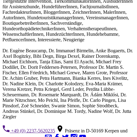
Tiergestützte Intervention, TierkommunikatorInnen, AusbilderInnen
für Assistenzhunde, HundeführerInnen, FachjournalistInnen,
FachredakteurInnen, BloggerInnen, ZeichnerInnen, MalerInnen,
AutorInnen, HundetouristikmanagerInnen, VereinsmanagerInnen,
BoutiquebetreiberInnen, Sachverständige,
HundeorthopädietechnikerInnen, VerhaltenstherapeutInnen,
WissenschaftlerInnen, HundezüchterInnen, Hundehebamme,
PetfluencerInnen, Interessierte, Neugierige
Dr. Eugène Beaucamp, Dr. Immanuel Birmelin, Anke Bogaerts, Dr.
Axel Bogitzky, Bibi Degn, Birga Dexel, Rainer Dorenkamp,
Michael Eichhorn, Tanja Elias, Sami El Ayachi, Michael Frey
Dodillet, Dr. Dorit Feddersen-Petersen, Professor Dr. Martin S.
Fischer, Ellen Friedrich, Michael Grewe, Maren Grote, Professor
Dr. Achim Gruber, Petra Hartmann, Bianka Kerres, Ines Kivelitz,
Dr. Nadine Klein, Dr. Charlotte Kolodzey, Eva-Maria Krämer,
Verena Kretzer, Petra Kriegel, Gerd Leder, Perdita Lübbe-
Scheuermann, Dr. Rosemarie Marquardt, Dr. Ádám Miklósi, Dr.
Marie Nitzschner, Mo Peichl, Ina Pfeifle, Dr. Carlo Pingen, Lisa
Pinsdorf, Zoë Schneider, Swanie Simon, Sophie Strodtbeck,
Andreas Stünkel, Dr. Dominique M. Tordy, Nadine Wolf, Dr. Jutta
Ziegler
+49 (0) 2237-5620235
Präsenz in D-50169 Kerpen und