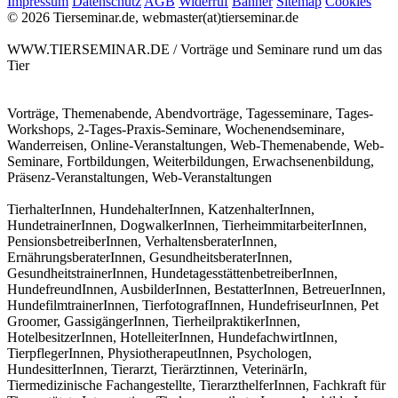
Impressum
Datenschutz
AGB
Widerruf
Banner
Sitemap
Cookies
© 2026 Tierseminar.de, webmaster(at)tierseminar.de
WWW.TIERSEMINAR.DE / Vorträge und Seminare rund um das
Tier
Vorträge, Themenabende, Abendvorträge, Tagesseminare, Tages-
Workshops, 2-Tages-Praxis-Seminare, Wochenendseminare,
Wanderreisen, Online-Veranstaltungen, Web-Themenabende, Web-
Seminare, Fortbildungen, Weiterbildungen, Erwachsenenbildung,
Präsenz-Veranstaltungen, Web-Veranstaltungen
TierhalterInnen, HundehalterInnen, KatzenhalterInnen,
HundetrainerInnen, DogwalkerInnen, TierheimmitarbeiterInnen,
PensionsbetreiberInnen, VerhaltensberaterInnen,
ErnährungsberaterInnen, GesundheitsberaterInnen,
GesundheitstrainerInnen, HundetagesstättenbetreiberInnen,
HundefreundInnen, AusbilderInnen, BestatterInnen, BetreuerInnen,
HundefilmtrainerInnen, TierfotografInnen, HundefriseurInnen, Pet
Groomer, GassigängerInnen, TierheilpraktikerInnen,
HotelbesitzerInnen, HotelleiterInnen, HundefachwirtInnen,
TierpflegerInnen, PhysiotherapeutInnen, Psychologen,
HundesitterInnen, Tierarzt, Tierärztinnen, VeterinärIn,
Tiermedizinische Fachangestellte, TierarzthelferInnen, Fachkraft für