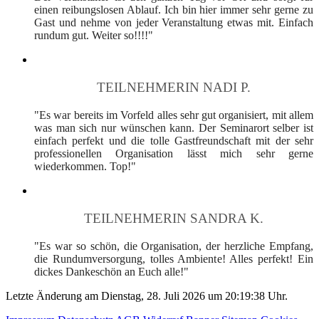
einen reibungslosen Ablauf. Ich bin hier immer sehr gerne zu
Gast und nehme von jeder Veranstaltung etwas mit. Einfach
rundum gut. Weiter so!!!!"
TEILNEHMERIN NADI P.
"Es war bereits im Vorfeld alles sehr gut organisiert, mit allem
was man sich nur wünschen kann. Der Seminarort selber ist
einfach perfekt und die tolle Gastfreundschaft mit der sehr
professionellen Organisation lässt mich sehr gerne
wiederkommen. Top!"
TEILNEHMERIN SANDRA K.
"Es war so schön, die Organisation, der herzliche Empfang,
die Rundumversorgung, tolles Ambiente! Alles perfekt! Ein
dickes Dankeschön an Euch alle!"
Letzte Änderung am Dienstag, 28. Juli 2026 um 20:19:38 Uhr.