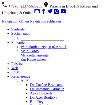
+49 (0) 2237-5620235
Präsenz in D-50169 Kerpen und
Umgebung & Online
Navigation öffnen
Navigation schließen
Startseite
Suchen nach
Einkaufen
Warenkorb anzeigen (
0
Artikel)
Mein Konto
Merkzettel anzeigen
Zur Kasse gehen
Präsenz
Web
Reise
Referierende
A - F
Dr. Eugène Beaucamp
Dr. Immanuel Birmelin
Anke Bogaerts †
Dr. Axel Bogitzky
Bibi Degn