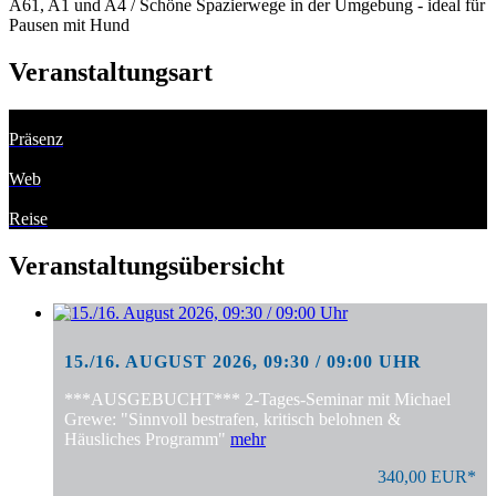
A61, A1 und A4 / Schöne Spazierwege in der Umgebung - ideal für
Pausen mit Hund
Veranstaltungsart
Präsenz
Web
Reise
Veranstaltungsübersicht
15./16. AUGUST 2026, 09:30 / 09:00 UHR
***AUSGEBUCHT*** 2-Tages-Seminar mit Michael
Grewe: "Sinnvoll bestrafen, kritisch belohnen &
Häusliches Programm"
mehr
340,00 EUR*