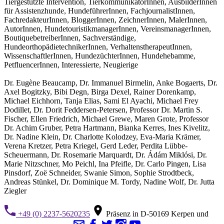
Tiergestützte Intervention, TierkommunikatorInnen, AusbilderInnen
für Assistenzhunde, HundeführerInnen, FachjournalistInnen,
FachredakteurInnen, BloggerInnen, ZeichnerInnen, MalerInnen,
AutorInnen, HundetouristikmanagerInnen, VereinsmanagerInnen,
BoutiquebetreiberInnen, Sachverständige,
HundeorthopädietechnikerInnen, VerhaltenstherapeutInnen,
WissenschaftlerInnen, HundezüchterInnen, Hundehebamme,
PetfluencerInnen, Interessierte, Neugierige
Dr. Eugène Beaucamp, Dr. Immanuel Birmelin, Anke Bogaerts, Dr.
Axel Bogitzky, Bibi Degn, Birga Dexel, Rainer Dorenkamp,
Michael Eichhorn, Tanja Elias, Sami El Ayachi, Michael Frey
Dodillet, Dr. Dorit Feddersen-Petersen, Professor Dr. Martin S.
Fischer, Ellen Friedrich, Michael Grewe, Maren Grote, Professor
Dr. Achim Gruber, Petra Hartmann, Bianka Kerres, Ines Kivelitz,
Dr. Nadine Klein, Dr. Charlotte Kolodzey, Eva-Maria Krämer,
Verena Kretzer, Petra Kriegel, Gerd Leder, Perdita Lübbe-
Scheuermann, Dr. Rosemarie Marquardt, Dr. Ádám Miklósi, Dr.
Marie Nitzschner, Mo Peichl, Ina Pfeifle, Dr. Carlo Pingen, Lisa
Pinsdorf, Zoë Schneider, Swanie Simon, Sophie Strodtbeck,
Andreas Stünkel, Dr. Dominique M. Tordy, Nadine Wolf, Dr. Jutta
Ziegler
+49 (0) 2237-5620235
Präsenz in D-50169 Kerpen und