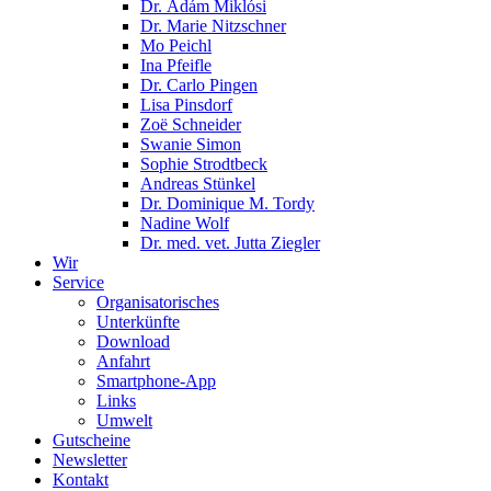
Dr. Ádám Miklósi
Dr. Marie Nitzschner
Mo Peichl
Ina Pfeifle
Dr. Carlo Pingen
Lisa Pinsdorf
Zoë Schneider
Swanie Simon
Sophie Strodtbeck
Andreas Stünkel
Dr. Dominique M. Tordy
Nadine Wolf
Dr. med. vet. Jutta Ziegler
Wir
Service
Organisatorisches
Unterkünfte
Download
Anfahrt
Smartphone-App
Links
Umwelt
Gutscheine
Newsletter
Kontakt