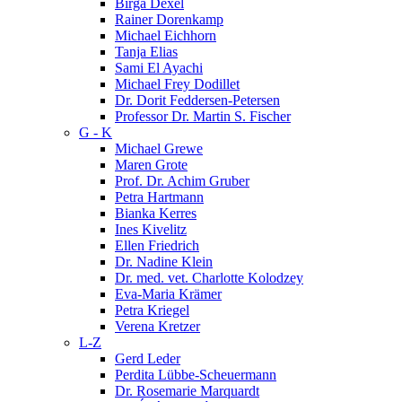
Birga Dexel
Rainer Dorenkamp
Michael Eichhorn
Tanja Elias
Sami El Ayachi
Michael Frey Dodillet
Dr. Dorit Feddersen-Petersen
Professor Dr. Martin S. Fischer
G - K
Michael Grewe
Maren Grote
Prof. Dr. Achim Gruber
Petra Hartmann
Bianka Kerres
Ines Kivelitz
Ellen Friedrich
Dr. Nadine Klein
Dr. med. vet. Charlotte Kolodzey
Eva-Maria Krämer
Petra Kriegel
Verena Kretzer
L-Z
Gerd Leder
Perdita Lübbe-Scheuermann
Dr. Rosemarie Marquardt