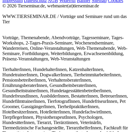
Impressum
Datenschutz
AGB
Widerruf
Banner
Sitemap
Cookies
© 2026 Tierseminar.de, webmaster(at)tierseminar.de
WWW.TIERSEMINAR.DE / Vorträge und Seminare rund um das
Tier
Vorträge, Themenabende, Abendvorträge, Tagesseminare, Tages-
Workshops, 2-Tages-Praxis-Seminare, Wochenendseminare,
Wanderreisen, Online-Veranstaltungen, Web-Themenabende, Web-
Seminare, Fortbildungen, Weiterbildungen, Erwachsenenbildung,
Präsenz-Veranstaltungen, Web-Veranstaltungen
TierhalterInnen, HundehalterInnen, KatzenhalterInnen,
HundetrainerInnen, DogwalkerInnen, TierheimmitarbeiterInnen,
PensionsbetreiberInnen, VerhaltensberaterInnen,
ErnährungsberaterInnen, GesundheitsberaterInnen,
GesundheitstrainerInnen, HundetagesstättenbetreiberInnen,
HundefreundInnen, AusbilderInnen, BestatterInnen, BetreuerInnen,
HundefilmtrainerInnen, TierfotografInnen, HundefriseurInnen, Pet
Groomer, GassigängerInnen, TierheilpraktikerInnen,
HotelbesitzerInnen, HotelleiterInnen, HundefachwirtInnen,
TierpflegerInnen, PhysiotherapeutInnen, Psychologen,
HundesitterInnen, Tierarzt, Tierärztinnen, VeterinärIn,
Tiermedizinische Fachangestellte, TierarzthelferInnen, Fachkraft für