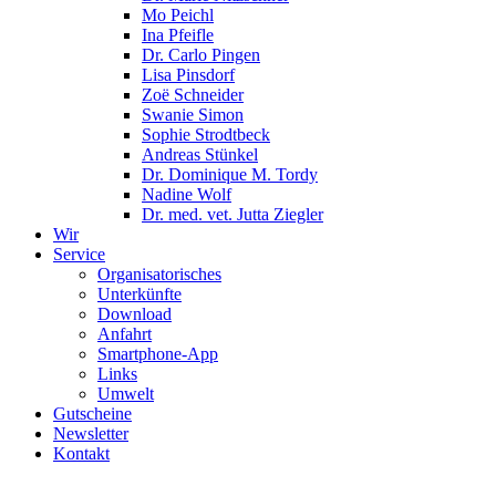
Mo Peichl
Ina Pfeifle
Dr. Carlo Pingen
Lisa Pinsdorf
Zoë Schneider
Swanie Simon
Sophie Strodtbeck
Andreas Stünkel
Dr. Dominique M. Tordy
Nadine Wolf
Dr. med. vet. Jutta Ziegler
Wir
Service
Organisatorisches
Unterkünfte
Download
Anfahrt
Smartphone-App
Links
Umwelt
Gutscheine
Newsletter
Kontakt