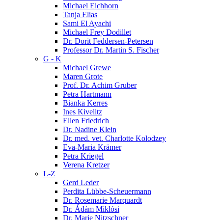
Michael Eichhorn
Tanja Elias
Sami El Ayachi
Michael Frey Dodillet
Dr. Dorit Feddersen-Petersen
Professor Dr. Martin S. Fischer
G - K
Michael Grewe
Maren Grote
Prof. Dr. Achim Gruber
Petra Hartmann
Bianka Kerres
Ines Kivelitz
Ellen Friedrich
Dr. Nadine Klein
Dr. med. vet. Charlotte Kolodzey
Eva-Maria Krämer
Petra Kriegel
Verena Kretzer
L-Z
Gerd Leder
Perdita Lübbe-Scheuermann
Dr. Rosemarie Marquardt
Dr. Ádám Miklósi
Dr. Marie Nitzschner