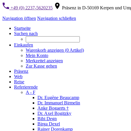
+49 (0) 2237-5620235
Präsenz in D-50169 Kerpen und Um
Navigation öffnen
Navigation schließen
Startseite
Suchen nach
Einkaufen
Warenkorb anzeigen (
0
Artikel)
Mein Konto
Merkzettel anzeigen
Zur Kasse gehen
Präsenz
Web
Reise
Referierende
A - F
Dr. Eugène Beaucamp
Dr. Immanuel Birmelin
Anke Bogaerts †
Dr. Axel Bogitzky
Bibi Degn
Birga Dexel
Rainer Dorenkamp