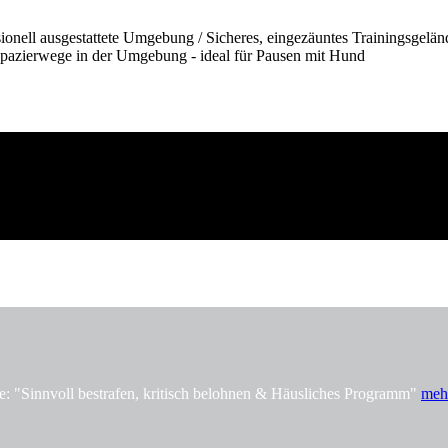
onell ausgestattete Umgebung / Sicheres, eingezäuntes Trainingsgelän
pazierwege in der Umgebung - ideal für Pausen mit Hund
innvoll bestrafen, kritisch belohnen & Häusliches Programm"
meh