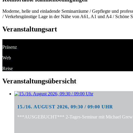
Moderne, helle und einladende Seminarräume / Gepflegte und professi
/ Verkehrsgünstige Lage in der Nähe von A61, A1 und A4 / Schöne S
Veranstaltungsart
Präsenz
Web
Reise
Veranstaltungsübersicht
15./16. AUGUST 2026, 09:30 / 09:00 UHR
***AUSGEBUCHT*** 2-Tages-Seminar mit Michael Grewe: "S