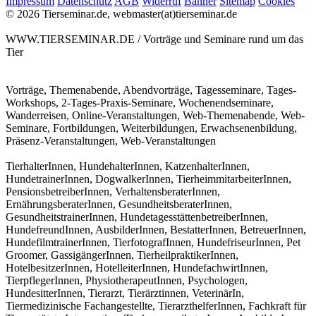
Impressum
Datenschutz
AGB
Widerruf
Banner
Sitemap
Cookies
© 2026 Tierseminar.de, webmaster(at)tierseminar.de
WWW.TIERSEMINAR.DE / Vorträge und Seminare rund um das
Tier
Vorträge, Themenabende, Abendvorträge, Tagesseminare, Tages-
Workshops, 2-Tages-Praxis-Seminare, Wochenendseminare,
Wanderreisen, Online-Veranstaltungen, Web-Themenabende, Web-
Seminare, Fortbildungen, Weiterbildungen, Erwachsenenbildung,
Präsenz-Veranstaltungen, Web-Veranstaltungen
TierhalterInnen, HundehalterInnen, KatzenhalterInnen,
HundetrainerInnen, DogwalkerInnen, TierheimmitarbeiterInnen,
PensionsbetreiberInnen, VerhaltensberaterInnen,
ErnährungsberaterInnen, GesundheitsberaterInnen,
GesundheitstrainerInnen, HundetagesstättenbetreiberInnen,
HundefreundInnen, AusbilderInnen, BestatterInnen, BetreuerInnen,
HundefilmtrainerInnen, TierfotografInnen, HundefriseurInnen, Pet
Groomer, GassigängerInnen, TierheilpraktikerInnen,
HotelbesitzerInnen, HotelleiterInnen, HundefachwirtInnen,
TierpflegerInnen, PhysiotherapeutInnen, Psychologen,
HundesitterInnen, Tierarzt, Tierärztinnen, VeterinärIn,
Tiermedizinische Fachangestellte, TierarzthelferInnen, Fachkraft für