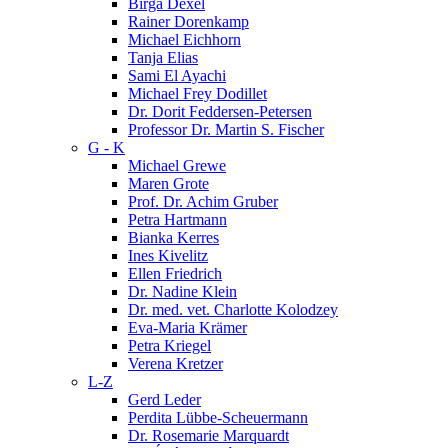
Birga Dexel
Rainer Dorenkamp
Michael Eichhorn
Tanja Elias
Sami El Ayachi
Michael Frey Dodillet
Dr. Dorit Feddersen-Petersen
Professor Dr. Martin S. Fischer
G - K
Michael Grewe
Maren Grote
Prof. Dr. Achim Gruber
Petra Hartmann
Bianka Kerres
Ines Kivelitz
Ellen Friedrich
Dr. Nadine Klein
Dr. med. vet. Charlotte Kolodzey
Eva-Maria Krämer
Petra Kriegel
Verena Kretzer
L-Z
Gerd Leder
Perdita Lübbe-Scheuermann
Dr. Rosemarie Marquardt