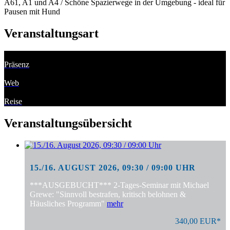
A61, A1 und A4 / Schöne Spazierwege in der Umgebung - ideal für
Pausen mit Hund
Veranstaltungsart
Präsenz
Web
Reise
Veranstaltungsübersicht
15./16. AUGUST 2026, 09:30 / 09:00 UHR
***AUSGEBUCHT*** 2-Tages-Seminar mit Michael
Grewe: "Sinnvoll bestrafen, kritisch belohnen &
Häusliches Programm"
mehr
340,00 EUR*