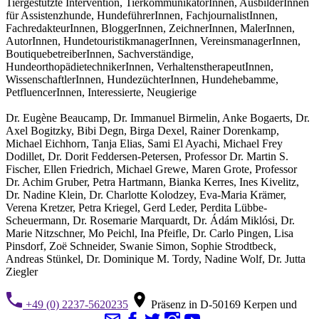
Tiergestützte Intervention, TierkommunikatorInnen, AusbilderInnen
für Assistenzhunde, HundeführerInnen, FachjournalistInnen,
FachredakteurInnen, BloggerInnen, ZeichnerInnen, MalerInnen,
AutorInnen, HundetouristikmanagerInnen, VereinsmanagerInnen,
BoutiquebetreiberInnen, Sachverständige,
HundeorthopädietechnikerInnen, VerhaltenstherapeutInnen,
WissenschaftlerInnen, HundezüchterInnen, Hundehebamme,
PetfluencerInnen, Interessierte, Neugierige
Dr. Eugène Beaucamp, Dr. Immanuel Birmelin, Anke Bogaerts, Dr.
Axel Bogitzky, Bibi Degn, Birga Dexel, Rainer Dorenkamp,
Michael Eichhorn, Tanja Elias, Sami El Ayachi, Michael Frey
Dodillet, Dr. Dorit Feddersen-Petersen, Professor Dr. Martin S.
Fischer, Ellen Friedrich, Michael Grewe, Maren Grote, Professor
Dr. Achim Gruber, Petra Hartmann, Bianka Kerres, Ines Kivelitz,
Dr. Nadine Klein, Dr. Charlotte Kolodzey, Eva-Maria Krämer,
Verena Kretzer, Petra Kriegel, Gerd Leder, Perdita Lübbe-
Scheuermann, Dr. Rosemarie Marquardt, Dr. Ádám Miklósi, Dr.
Marie Nitzschner, Mo Peichl, Ina Pfeifle, Dr. Carlo Pingen, Lisa
Pinsdorf, Zoë Schneider, Swanie Simon, Sophie Strodtbeck,
Andreas Stünkel, Dr. Dominique M. Tordy, Nadine Wolf, Dr. Jutta
Ziegler
+49 (0) 2237-5620235
Präsenz in D-50169 Kerpen und