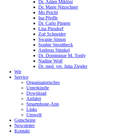
Dr. Ádám Miklósi
Dr. Marie Nitzschner
Mo Peichl
Ina Pfeifle
Dr. Carlo Pingen
Lisa Pinsdorf
Zoë Schneider
Swanie Simon
Sophie Strodtbeck
Andreas Stünkel
Dr. Dominique M. Tordy
Nadine Wolf
Dr. med. vet. Jutta Ziegler
Wir
Service
Organisatorisches
Unterkünfte
Download
Anfahrt
Smartphone-App
Links
Umwelt
Gutscheine
Newsletter
Kontakt