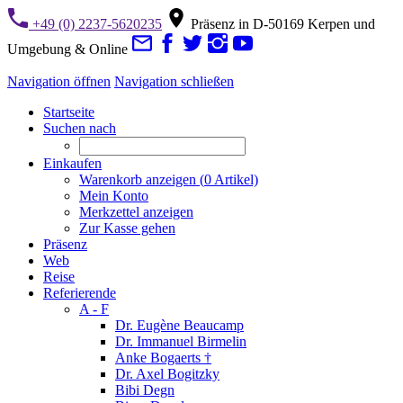
+49 (0) 2237-5620235
Präsenz in D-50169 Kerpen und
Umgebung & Online
Navigation öffnen
Navigation schließen
Startseite
Suchen nach
Einkaufen
Warenkorb anzeigen (
0
Artikel)
Mein Konto
Merkzettel anzeigen
Zur Kasse gehen
Präsenz
Web
Reise
Referierende
A - F
Dr. Eugène Beaucamp
Dr. Immanuel Birmelin
Anke Bogaerts †
Dr. Axel Bogitzky
Bibi Degn