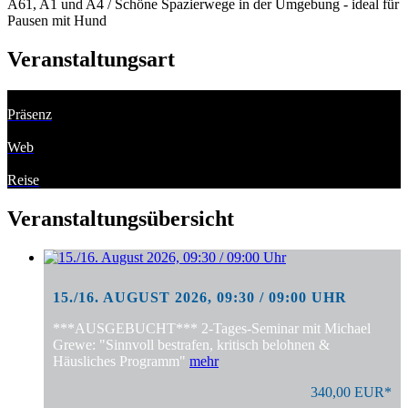
A61, A1 und A4 / Schöne Spazierwege in der Umgebung - ideal für
Pausen mit Hund
Veranstaltungsart
Präsenz
Web
Reise
Veranstaltungsübersicht
15./16. AUGUST 2026, 09:30 / 09:00 UHR
***AUSGEBUCHT*** 2-Tages-Seminar mit Michael
Grewe: "Sinnvoll bestrafen, kritisch belohnen &
Häusliches Programm"
mehr
340,00 EUR*