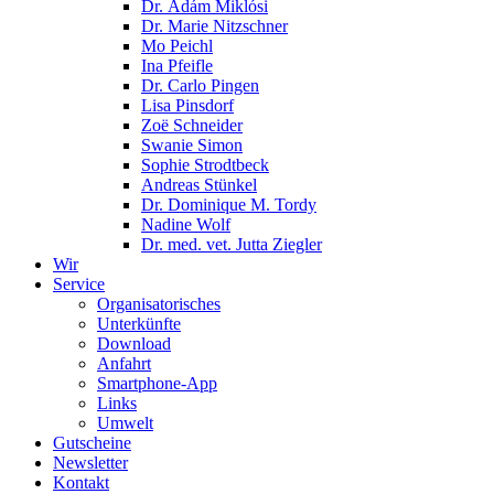
Dr. Ádám Miklósi
Dr. Marie Nitzschner
Mo Peichl
Ina Pfeifle
Dr. Carlo Pingen
Lisa Pinsdorf
Zoë Schneider
Swanie Simon
Sophie Strodtbeck
Andreas Stünkel
Dr. Dominique M. Tordy
Nadine Wolf
Dr. med. vet. Jutta Ziegler
Wir
Service
Organisatorisches
Unterkünfte
Download
Anfahrt
Smartphone-App
Links
Umwelt
Gutscheine
Newsletter
Kontakt