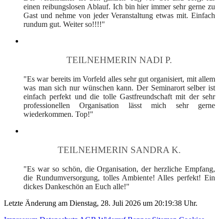
einen reibungslosen Ablauf. Ich bin hier immer sehr gerne zu
Gast und nehme von jeder Veranstaltung etwas mit. Einfach
rundum gut. Weiter so!!!!"
TEILNEHMERIN NADI P.
"Es war bereits im Vorfeld alles sehr gut organisiert, mit allem
was man sich nur wünschen kann. Der Seminarort selber ist
einfach perfekt und die tolle Gastfreundschaft mit der sehr
professionellen Organisation lässt mich sehr gerne
wiederkommen. Top!"
TEILNEHMERIN SANDRA K.
"Es war so schön, die Organisation, der herzliche Empfang,
die Rundumversorgung, tolles Ambiente! Alles perfekt! Ein
dickes Dankeschön an Euch alle!"
Letzte Änderung am Dienstag, 28. Juli 2026 um 20:19:38 Uhr.