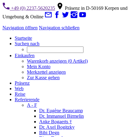
+49 (0) 2237-5620235
Präsenz in D-50169 Kerpen und
Umgebung & Online
Navigation öffnen
Navigation schließen
Startseite
Suchen nach
Einkaufen
Warenkorb anzeigen (
0
Artikel)
Mein Konto
Merkzettel anzeigen
Zur Kasse gehen
Präsenz
Web
Reise
Referierende
A - F
Dr. Eugène Beaucamp
Dr. Immanuel Birmelin
Anke Bogaerts †
Dr. Axel Bogitzky
Bibi Degn