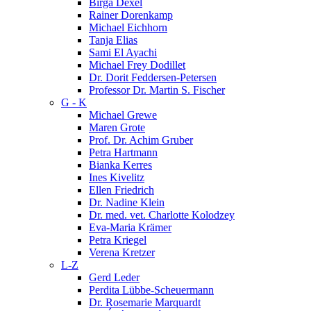
Birga Dexel
Rainer Dorenkamp
Michael Eichhorn
Tanja Elias
Sami El Ayachi
Michael Frey Dodillet
Dr. Dorit Feddersen-Petersen
Professor Dr. Martin S. Fischer
G - K
Michael Grewe
Maren Grote
Prof. Dr. Achim Gruber
Petra Hartmann
Bianka Kerres
Ines Kivelitz
Ellen Friedrich
Dr. Nadine Klein
Dr. med. vet. Charlotte Kolodzey
Eva-Maria Krämer
Petra Kriegel
Verena Kretzer
L-Z
Gerd Leder
Perdita Lübbe-Scheuermann
Dr. Rosemarie Marquardt