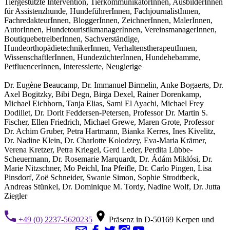
Tiergestützte Intervention, TierkommunikatorInnen, AusbilderInnen
für Assistenzhunde, HundeführerInnen, FachjournalistInnen,
FachredakteurInnen, BloggerInnen, ZeichnerInnen, MalerInnen,
AutorInnen, HundetouristikmanagerInnen, VereinsmanagerInnen,
BoutiquebetreiberInnen, Sachverständige,
HundeorthopädietechnikerInnen, VerhaltenstherapeutInnen,
WissenschaftlerInnen, HundezüchterInnen, Hundehebamme,
PetfluencerInnen, Interessierte, Neugierige
Dr. Eugène Beaucamp, Dr. Immanuel Birmelin, Anke Bogaerts, Dr.
Axel Bogitzky, Bibi Degn, Birga Dexel, Rainer Dorenkamp,
Michael Eichhorn, Tanja Elias, Sami El Ayachi, Michael Frey
Dodillet, Dr. Dorit Feddersen-Petersen, Professor Dr. Martin S.
Fischer, Ellen Friedrich, Michael Grewe, Maren Grote, Professor
Dr. Achim Gruber, Petra Hartmann, Bianka Kerres, Ines Kivelitz,
Dr. Nadine Klein, Dr. Charlotte Kolodzey, Eva-Maria Krämer,
Verena Kretzer, Petra Kriegel, Gerd Leder, Perdita Lübbe-
Scheuermann, Dr. Rosemarie Marquardt, Dr. Ádám Miklósi, Dr.
Marie Nitzschner, Mo Peichl, Ina Pfeifle, Dr. Carlo Pingen, Lisa
Pinsdorf, Zoë Schneider, Swanie Simon, Sophie Strodtbeck,
Andreas Stünkel, Dr. Dominique M. Tordy, Nadine Wolf, Dr. Jutta
Ziegler
+49 (0) 2237-5620235
Präsenz in D-50169 Kerpen und