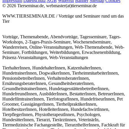
Impressum
Datenschutz
AGB
Widerruf
Banner
Sitemap
Cookies
© 2026 Tierseminar.de, webmaster(at)tierseminar.de
WWW.TIERSEMINAR.DE / Vorträge und Seminare rund um das
Tier
Vorträge, Themenabende, Abendvorträge, Tagesseminare, Tages-
Workshops, 2-Tages-Praxis-Seminare, Wochenendseminare,
Wanderreisen, Online-Veranstaltungen, Web-Themenabende, Web-
Seminare, Fortbildungen, Weiterbildungen, Erwachsenenbildung,
Präsenz-Veranstaltungen, Web-Veranstaltungen
TierhalterInnen, HundehalterInnen, KatzenhalterInnen,
HundetrainerInnen, DogwalkerInnen, TierheimmitarbeiterInnen,
PensionsbetreiberInnen, VerhaltensberaterInnen,
ErnährungsberaterInnen, GesundheitsberaterInnen,
GesundheitstrainerInnen, HundetagesstättenbetreiberInnen,
HundefreundInnen, AusbilderInnen, BestatterInnen, BetreuerInnen,
HundefilmtrainerInnen, TierfotografInnen, HundefriseurInnen, Pet
Groomer, GassigängerInnen, TierheilpraktikerInnen,
HotelbesitzerInnen, HotelleiterInnen, HundefachwirtInnen,
TierpflegerInnen, PhysiotherapeutInnen, Psychologen,
HundesitterInnen, Tierarzt, Tierärztinnen, VeterinärIn,
Tiermedizinische Fachangestellte, TierarzthelferInnen, Fachkraft für