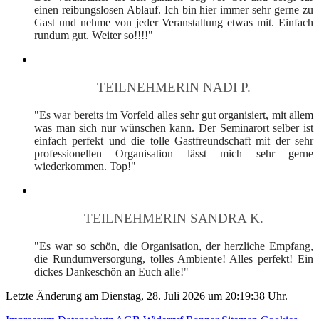
einen reibungslosen Ablauf. Ich bin hier immer sehr gerne zu
Gast und nehme von jeder Veranstaltung etwas mit. Einfach
rundum gut. Weiter so!!!!"
TEILNEHMERIN NADI P.
"Es war bereits im Vorfeld alles sehr gut organisiert, mit allem
was man sich nur wünschen kann. Der Seminarort selber ist
einfach perfekt und die tolle Gastfreundschaft mit der sehr
professionellen Organisation lässt mich sehr gerne
wiederkommen. Top!"
TEILNEHMERIN SANDRA K.
"Es war so schön, die Organisation, der herzliche Empfang,
die Rundumversorgung, tolles Ambiente! Alles perfekt! Ein
dickes Dankeschön an Euch alle!"
Letzte Änderung am Dienstag, 28. Juli 2026 um 20:19:38 Uhr.