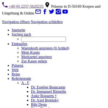
+49 (0) 2237-5620235
Präsenz in D-50169 Kerpen und
Umgebung & Online
Navigation öffnen
Navigation schließen
Startseite
Suchen nach
Einkaufen
Warenkorb anzeigen (
0
Artikel)
Mein Konto
Merkzettel anzeigen
Zur Kasse gehen
Präsenz
Web
Reise
Referierende
A - F
Dr. Eugène Beaucamp
Dr. Immanuel Birmelin
Anke Bogaerts †
Dr. Axel Bogitzky
Bibi Degn