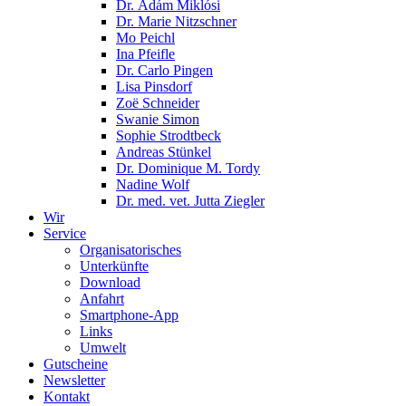
Dr. Ádám Miklósi
Dr. Marie Nitzschner
Mo Peichl
Ina Pfeifle
Dr. Carlo Pingen
Lisa Pinsdorf
Zoë Schneider
Swanie Simon
Sophie Strodtbeck
Andreas Stünkel
Dr. Dominique M. Tordy
Nadine Wolf
Dr. med. vet. Jutta Ziegler
Wir
Service
Organisatorisches
Unterkünfte
Download
Anfahrt
Smartphone-App
Links
Umwelt
Gutscheine
Newsletter
Kontakt