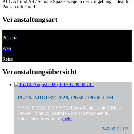
A61, A1 und A4 / Schöne Spazierwege in der Umgebung - ideal für
Pausen mit Hund
Veranstaltungsart
Präsenz
Web
Reise
Veranstaltungsübersicht
15./16. AUGUST 2026, 09:30 / 09:00 UHR
***AUSGEBUCHT*** 2-Tages-Seminar mit Michael
Grewe: "Sinnvoll bestrafen, kritisch belohnen &
Häusliches Programm"
mehr
340,00 EUR*