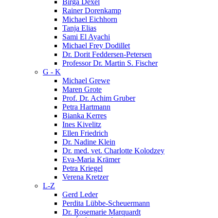
Birga Dexel
Rainer Dorenkamp
Michael Eichhorn
Tanja Elias
Sami El Ayachi
Michael Frey Dodillet
Dr. Dorit Feddersen-Petersen
Professor Dr. Martin S. Fischer
G - K
Michael Grewe
Maren Grote
Prof. Dr. Achim Gruber
Petra Hartmann
Bianka Kerres
Ines Kivelitz
Ellen Friedrich
Dr. Nadine Klein
Dr. med. vet. Charlotte Kolodzey
Eva-Maria Krämer
Petra Kriegel
Verena Kretzer
L-Z
Gerd Leder
Perdita Lübbe-Scheuermann
Dr. Rosemarie Marquardt