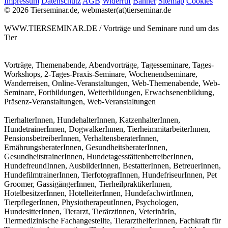
Impressum
Datenschutz
AGB
Widerruf
Banner
Sitemap
Cookies
© 2026 Tierseminar.de, webmaster(at)tierseminar.de
WWW.TIERSEMINAR.DE / Vorträge und Seminare rund um das
Tier
Vorträge, Themenabende, Abendvorträge, Tagesseminare, Tages-
Workshops, 2-Tages-Praxis-Seminare, Wochenendseminare,
Wanderreisen, Online-Veranstaltungen, Web-Themenabende, Web-
Seminare, Fortbildungen, Weiterbildungen, Erwachsenenbildung,
Präsenz-Veranstaltungen, Web-Veranstaltungen
TierhalterInnen, HundehalterInnen, KatzenhalterInnen,
HundetrainerInnen, DogwalkerInnen, TierheimmitarbeiterInnen,
PensionsbetreiberInnen, VerhaltensberaterInnen,
ErnährungsberaterInnen, GesundheitsberaterInnen,
GesundheitstrainerInnen, HundetagesstättenbetreiberInnen,
HundefreundInnen, AusbilderInnen, BestatterInnen, BetreuerInnen,
HundefilmtrainerInnen, TierfotografInnen, HundefriseurInnen, Pet
Groomer, GassigängerInnen, TierheilpraktikerInnen,
HotelbesitzerInnen, HotelleiterInnen, HundefachwirtInnen,
TierpflegerInnen, PhysiotherapeutInnen, Psychologen,
HundesitterInnen, Tierarzt, Tierärztinnen, VeterinärIn,
Tiermedizinische Fachangestellte, TierarzthelferInnen, Fachkraft für