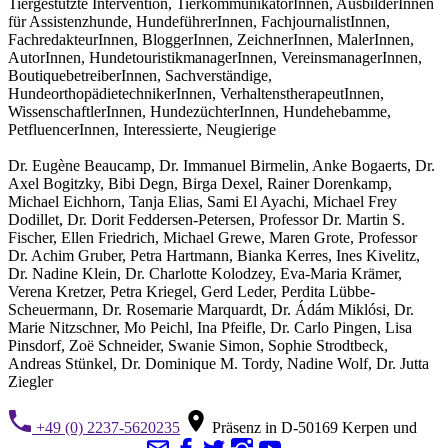
Tiergestützte Intervention, TierkommunikatorInnen, AusbilderInnen
für Assistenzhunde, HundeführerInnen, FachjournalistInnen,
FachredakteurInnen, BloggerInnen, ZeichnerInnen, MalerInnen,
AutorInnen, HundetouristikmanagerInnen, VereinsmanagerInnen,
BoutiquebetreiberInnen, Sachverständige,
HundeorthopädietechnikerInnen, VerhaltenstherapeutInnen,
WissenschaftlerInnen, HundezüchterInnen, Hundehebamme,
PetfluencerInnen, Interessierte, Neugierige
Dr. Eugène Beaucamp, Dr. Immanuel Birmelin, Anke Bogaerts, Dr.
Axel Bogitzky, Bibi Degn, Birga Dexel, Rainer Dorenkamp,
Michael Eichhorn, Tanja Elias, Sami El Ayachi, Michael Frey
Dodillet, Dr. Dorit Feddersen-Petersen, Professor Dr. Martin S.
Fischer, Ellen Friedrich, Michael Grewe, Maren Grote, Professor
Dr. Achim Gruber, Petra Hartmann, Bianka Kerres, Ines Kivelitz,
Dr. Nadine Klein, Dr. Charlotte Kolodzey, Eva-Maria Krämer,
Verena Kretzer, Petra Kriegel, Gerd Leder, Perdita Lübbe-
Scheuermann, Dr. Rosemarie Marquardt, Dr. Ádám Miklósi, Dr.
Marie Nitzschner, Mo Peichl, Ina Pfeifle, Dr. Carlo Pingen, Lisa
Pinsdorf, Zoë Schneider, Swanie Simon, Sophie Strodtbeck,
Andreas Stünkel, Dr. Dominique M. Tordy, Nadine Wolf, Dr. Jutta
Ziegler
+49 (0) 2237-5620235
Präsenz in D-50169 Kerpen und