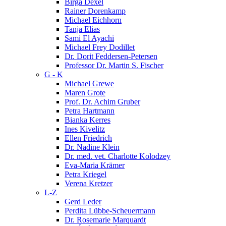
Birga Dexel
Rainer Dorenkamp
Michael Eichhorn
Tanja Elias
Sami El Ayachi
Michael Frey Dodillet
Dr. Dorit Feddersen-Petersen
Professor Dr. Martin S. Fischer
G - K
Michael Grewe
Maren Grote
Prof. Dr. Achim Gruber
Petra Hartmann
Bianka Kerres
Ines Kivelitz
Ellen Friedrich
Dr. Nadine Klein
Dr. med. vet. Charlotte Kolodzey
Eva-Maria Krämer
Petra Kriegel
Verena Kretzer
L-Z
Gerd Leder
Perdita Lübbe-Scheuermann
Dr. Rosemarie Marquardt