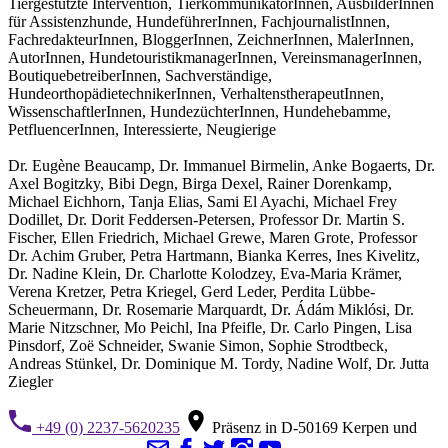
Tiergestützte Intervention, TierkommunikatorInnen, AusbilderInnen
für Assistenzhunde, HundeführerInnen, FachjournalistInnen,
FachredakteurInnen, BloggerInnen, ZeichnerInnen, MalerInnen,
AutorInnen, HundetouristikmanagerInnen, VereinsmanagerInnen,
BoutiquebetreiberInnen, Sachverständige,
HundeorthopädietechnikerInnen, VerhaltenstherapeutInnen,
WissenschaftlerInnen, HundezüchterInnen, Hundehebamme,
PetfluencerInnen, Interessierte, Neugierige
Dr. Eugène Beaucamp, Dr. Immanuel Birmelin, Anke Bogaerts, Dr.
Axel Bogitzky, Bibi Degn, Birga Dexel, Rainer Dorenkamp,
Michael Eichhorn, Tanja Elias, Sami El Ayachi, Michael Frey
Dodillet, Dr. Dorit Feddersen-Petersen, Professor Dr. Martin S.
Fischer, Ellen Friedrich, Michael Grewe, Maren Grote, Professor
Dr. Achim Gruber, Petra Hartmann, Bianka Kerres, Ines Kivelitz,
Dr. Nadine Klein, Dr. Charlotte Kolodzey, Eva-Maria Krämer,
Verena Kretzer, Petra Kriegel, Gerd Leder, Perdita Lübbe-
Scheuermann, Dr. Rosemarie Marquardt, Dr. Ádám Miklósi, Dr.
Marie Nitzschner, Mo Peichl, Ina Pfeifle, Dr. Carlo Pingen, Lisa
Pinsdorf, Zoë Schneider, Swanie Simon, Sophie Strodtbeck,
Andreas Stünkel, Dr. Dominique M. Tordy, Nadine Wolf, Dr. Jutta
Ziegler
+49 (0) 2237-5620235
Präsenz in D-50169 Kerpen und