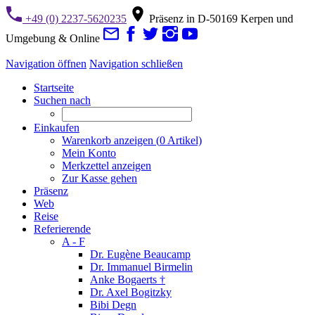
+49 (0) 2237-5620235
Präsenz in D-50169 Kerpen und
Umgebung & Online
Navigation öffnen
Navigation schließen
Startseite
Suchen nach
Einkaufen
Warenkorb anzeigen (
0
Artikel)
Mein Konto
Merkzettel anzeigen
Zur Kasse gehen
Präsenz
Web
Reise
Referierende
A - F
Dr. Eugène Beaucamp
Dr. Immanuel Birmelin
Anke Bogaerts †
Dr. Axel Bogitzky
Bibi Degn