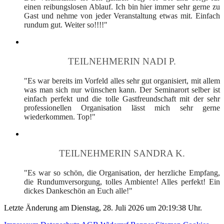
einen reibungslosen Ablauf. Ich bin hier immer sehr gerne zu
Gast und nehme von jeder Veranstaltung etwas mit. Einfach
rundum gut. Weiter so!!!!"
TEILNEHMERIN NADI P.
"Es war bereits im Vorfeld alles sehr gut organisiert, mit allem
was man sich nur wünschen kann. Der Seminarort selber ist
einfach perfekt und die tolle Gastfreundschaft mit der sehr
professionellen Organisation lässt mich sehr gerne
wiederkommen. Top!"
TEILNEHMERIN SANDRA K.
"Es war so schön, die Organisation, der herzliche Empfang,
die Rundumversorgung, tolles Ambiente! Alles perfekt! Ein
dickes Dankeschön an Euch alle!"
Letzte Änderung am Dienstag, 28. Juli 2026 um 20:19:38 Uhr.