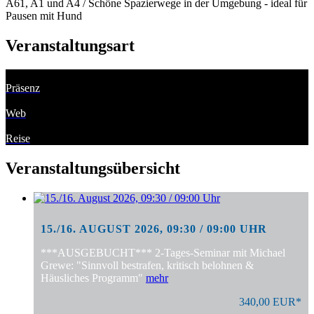
A61, A1 und A4 / Schöne Spazierwege in der Umgebung - ideal für
Pausen mit Hund
Veranstaltungsart
Präsenz
Web
Reise
Veranstaltungsübersicht
15./16. AUGUST 2026, 09:30 / 09:00 UHR
***AUSGEBUCHT*** 2-Tages-Seminar mit Michael
Grewe: "Sinnvoll bestrafen, kritisch belohnen &
Häusliches Programm"
mehr
340,00 EUR*