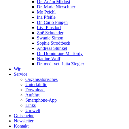
Dr. Ádám Miklósi
Dr. Marie Nitzschner
Mo Peichl
Ina Pfeifle
Dr. Carlo Pingen
Lisa Pinsdorf
Zoë Schneider
Swanie Simon
Sophie Strodtbeck
Andreas Stünkel
Dr. Dominique M. Tordy
Nadine Wolf
Dr. med. vet. Jutta Ziegler
Wir
Service
Organisatorisches
Unterkünfte
Download
Anfahrt
Smartphone-App
Links
Umwelt
Gutscheine
Newsletter
Kontakt