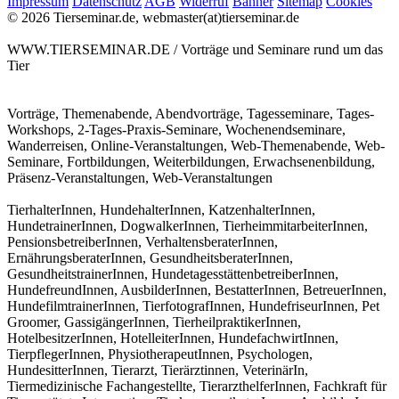
Impressum
Datenschutz
AGB
Widerruf
Banner
Sitemap
Cookies
© 2026 Tierseminar.de, webmaster(at)tierseminar.de
WWW.TIERSEMINAR.DE / Vorträge und Seminare rund um das
Tier
Vorträge, Themenabende, Abendvorträge, Tagesseminare, Tages-
Workshops, 2-Tages-Praxis-Seminare, Wochenendseminare,
Wanderreisen, Online-Veranstaltungen, Web-Themenabende, Web-
Seminare, Fortbildungen, Weiterbildungen, Erwachsenenbildung,
Präsenz-Veranstaltungen, Web-Veranstaltungen
TierhalterInnen, HundehalterInnen, KatzenhalterInnen,
HundetrainerInnen, DogwalkerInnen, TierheimmitarbeiterInnen,
PensionsbetreiberInnen, VerhaltensberaterInnen,
ErnährungsberaterInnen, GesundheitsberaterInnen,
GesundheitstrainerInnen, HundetagesstättenbetreiberInnen,
HundefreundInnen, AusbilderInnen, BestatterInnen, BetreuerInnen,
HundefilmtrainerInnen, TierfotografInnen, HundefriseurInnen, Pet
Groomer, GassigängerInnen, TierheilpraktikerInnen,
HotelbesitzerInnen, HotelleiterInnen, HundefachwirtInnen,
TierpflegerInnen, PhysiotherapeutInnen, Psychologen,
HundesitterInnen, Tierarzt, Tierärztinnen, VeterinärIn,
Tiermedizinische Fachangestellte, TierarzthelferInnen, Fachkraft für