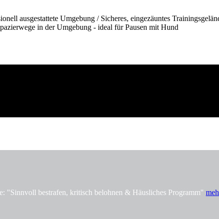
onell ausgestattete Umgebung / Sicheres, eingezäuntes Trainingsgelän
pazierwege in der Umgebung - ideal für Pausen mit Hund
innvoll bestrafen, kritisch belohnen & Häusliches Programm"
meh