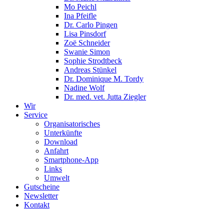
Mo Peichl
Ina Pfeifle
Dr. Carlo Pingen
Lisa Pinsdorf
Zoë Schneider
Swanie Simon
Sophie Strodtbeck
Andreas Stünkel
Dr. Dominique M. Tordy
Nadine Wolf
Dr. med. vet. Jutta Ziegler
Wir
Service
Organisatorisches
Unterkünfte
Download
Anfahrt
Smartphone-App
Links
Umwelt
Gutscheine
Newsletter
Kontakt