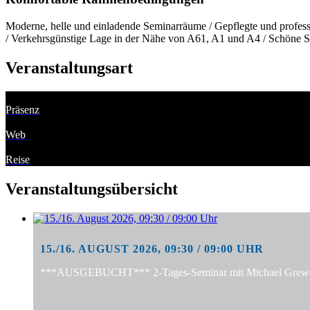
Moderne, helle und einladende Seminarräume / Gepflegte und professi
/ Verkehrsgünstige Lage in der Nähe von A61, A1 und A4 / Schöne S
Veranstaltungsart
Präsenz
Web
Reise
Veranstaltungsübersicht
15./16. AUGUST 2026, 09:30 / 09:00 UHR
***AUSGEBUCHT*** 2-Tages-Seminar mit Michael Grewe: "S