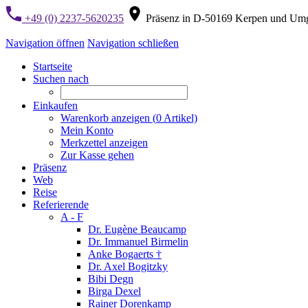
+49 (0) 2237-5620235
Präsenz in D-50169 Kerpen und Um
Navigation öffnen
Navigation schließen
Startseite
Suchen nach
Einkaufen
Warenkorb anzeigen (
0
Artikel)
Mein Konto
Merkzettel anzeigen
Zur Kasse gehen
Präsenz
Web
Reise
Referierende
A - F
Dr. Eugène Beaucamp
Dr. Immanuel Birmelin
Anke Bogaerts †
Dr. Axel Bogitzky
Bibi Degn
Birga Dexel
Rainer Dorenkamp