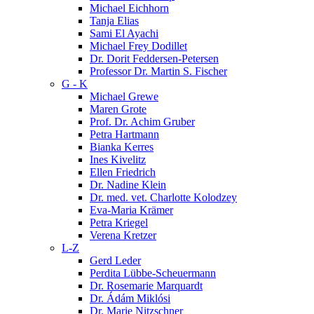
Michael Eichhorn
Tanja Elias
Sami El Ayachi
Michael Frey Dodillet
Dr. Dorit Feddersen-Petersen
Professor Dr. Martin S. Fischer
G - K
Michael Grewe
Maren Grote
Prof. Dr. Achim Gruber
Petra Hartmann
Bianka Kerres
Ines Kivelitz
Ellen Friedrich
Dr. Nadine Klein
Dr. med. vet. Charlotte Kolodzey
Eva-Maria Krämer
Petra Kriegel
Verena Kretzer
L-Z
Gerd Leder
Perdita Lübbe-Scheuermann
Dr. Rosemarie Marquardt
Dr. Ádám Miklósi
Dr. Marie Nitzschner