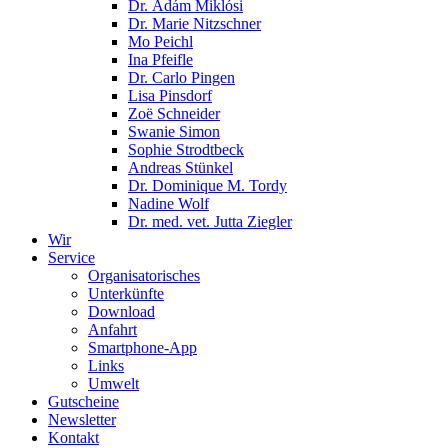
Dr. Ádám Miklósi
Dr. Marie Nitzschner
Mo Peichl
Ina Pfeifle
Dr. Carlo Pingen
Lisa Pinsdorf
Zoë Schneider
Swanie Simon
Sophie Strodtbeck
Andreas Stünkel
Dr. Dominique M. Tordy
Nadine Wolf
Dr. med. vet. Jutta Ziegler
Wir
Service
Organisatorisches
Unterkünfte
Download
Anfahrt
Smartphone-App
Links
Umwelt
Gutscheine
Newsletter
Kontakt