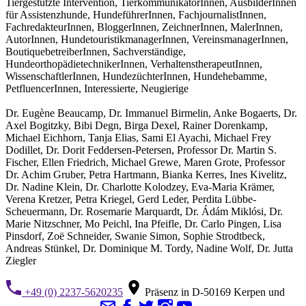
Tiergestützte Intervention, TierkommunikatorInnen, AusbilderInnen
für Assistenzhunde, HundeführerInnen, FachjournalistInnen,
FachredakteurInnen, BloggerInnen, ZeichnerInnen, MalerInnen,
AutorInnen, HundetouristikmanagerInnen, VereinsmanagerInnen,
BoutiquebetreiberInnen, Sachverständige,
HundeorthopädietechnikerInnen, VerhaltenstherapeutInnen,
WissenschaftlerInnen, HundezüchterInnen, Hundehebamme,
PetfluencerInnen, Interessierte, Neugierige
Dr. Eugène Beaucamp, Dr. Immanuel Birmelin, Anke Bogaerts, Dr.
Axel Bogitzky, Bibi Degn, Birga Dexel, Rainer Dorenkamp,
Michael Eichhorn, Tanja Elias, Sami El Ayachi, Michael Frey
Dodillet, Dr. Dorit Feddersen-Petersen, Professor Dr. Martin S.
Fischer, Ellen Friedrich, Michael Grewe, Maren Grote, Professor
Dr. Achim Gruber, Petra Hartmann, Bianka Kerres, Ines Kivelitz,
Dr. Nadine Klein, Dr. Charlotte Kolodzey, Eva-Maria Krämer,
Verena Kretzer, Petra Kriegel, Gerd Leder, Perdita Lübbe-
Scheuermann, Dr. Rosemarie Marquardt, Dr. Ádám Miklósi, Dr.
Marie Nitzschner, Mo Peichl, Ina Pfeifle, Dr. Carlo Pingen, Lisa
Pinsdorf, Zoë Schneider, Swanie Simon, Sophie Strodtbeck,
Andreas Stünkel, Dr. Dominique M. Tordy, Nadine Wolf, Dr. Jutta
Ziegler
+49 (0) 2237-5620235
Präsenz in D-50169 Kerpen und