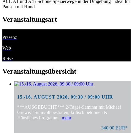
A61, A1 und A4 / Schöne Spazierwege in der Umgebung - ideal für
Pausen mit Hund
Veranstaltungsart
Präsenz
Web
Reise
Veranstaltungsübersicht
15./16. AUGUST 2026, 09:30 / 09:00 UHR
***AUSGEBUCHT*** 2-Tages-Seminar mit Michael
Grewe: "Sinnvoll bestrafen, kritisch belohnen &
Häusliches Programm"
mehr
340,00 EUR*