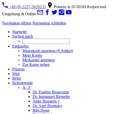
+49 (0) 2237-5620235
Präsenz in D-50169 Kerpen und
Umgebung & Online
Navigation öffnen
Navigation schließen
Startseite
Suchen nach
Einkaufen
Warenkorb anzeigen (
0
Artikel)
Mein Konto
Merkzettel anzeigen
Zur Kasse gehen
Präsenz
Web
Reise
Referierende
A - F
Dr. Eugène Beaucamp
Dr. Immanuel Birmelin
Anke Bogaerts †
Dr. Axel Bogitzky
Bibi Degn