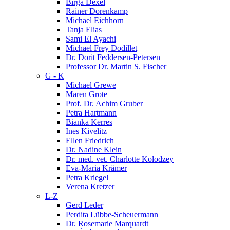
Birga Dexel
Rainer Dorenkamp
Michael Eichhorn
Tanja Elias
Sami El Ayachi
Michael Frey Dodillet
Dr. Dorit Feddersen-Petersen
Professor Dr. Martin S. Fischer
G - K
Michael Grewe
Maren Grote
Prof. Dr. Achim Gruber
Petra Hartmann
Bianka Kerres
Ines Kivelitz
Ellen Friedrich
Dr. Nadine Klein
Dr. med. vet. Charlotte Kolodzey
Eva-Maria Krämer
Petra Kriegel
Verena Kretzer
L-Z
Gerd Leder
Perdita Lübbe-Scheuermann
Dr. Rosemarie Marquardt