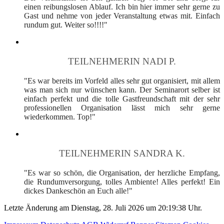
einen reibungslosen Ablauf. Ich bin hier immer sehr gerne zu
Gast und nehme von jeder Veranstaltung etwas mit. Einfach
rundum gut. Weiter so!!!!"
TEILNEHMERIN NADI P.
"Es war bereits im Vorfeld alles sehr gut organisiert, mit allem
was man sich nur wünschen kann. Der Seminarort selber ist
einfach perfekt und die tolle Gastfreundschaft mit der sehr
professionellen Organisation lässt mich sehr gerne
wiederkommen. Top!"
TEILNEHMERIN SANDRA K.
"Es war so schön, die Organisation, der herzliche Empfang,
die Rundumversorgung, tolles Ambiente! Alles perfekt! Ein
dickes Dankeschön an Euch alle!"
Letzte Änderung am Dienstag, 28. Juli 2026 um 20:19:38 Uhr.