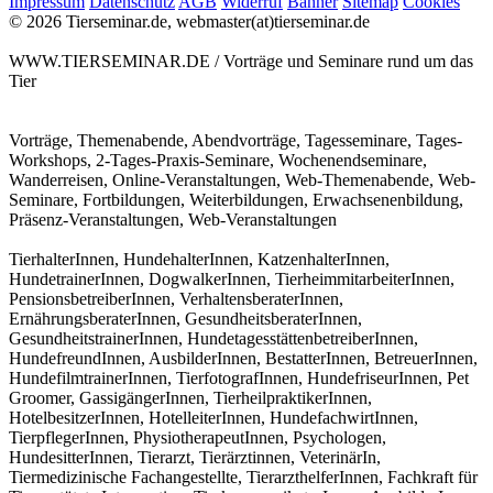
Impressum
Datenschutz
AGB
Widerruf
Banner
Sitemap
Cookies
© 2026 Tierseminar.de, webmaster(at)tierseminar.de
WWW.TIERSEMINAR.DE / Vorträge und Seminare rund um das
Tier
Vorträge, Themenabende, Abendvorträge, Tagesseminare, Tages-
Workshops, 2-Tages-Praxis-Seminare, Wochenendseminare,
Wanderreisen, Online-Veranstaltungen, Web-Themenabende, Web-
Seminare, Fortbildungen, Weiterbildungen, Erwachsenenbildung,
Präsenz-Veranstaltungen, Web-Veranstaltungen
TierhalterInnen, HundehalterInnen, KatzenhalterInnen,
HundetrainerInnen, DogwalkerInnen, TierheimmitarbeiterInnen,
PensionsbetreiberInnen, VerhaltensberaterInnen,
ErnährungsberaterInnen, GesundheitsberaterInnen,
GesundheitstrainerInnen, HundetagesstättenbetreiberInnen,
HundefreundInnen, AusbilderInnen, BestatterInnen, BetreuerInnen,
HundefilmtrainerInnen, TierfotografInnen, HundefriseurInnen, Pet
Groomer, GassigängerInnen, TierheilpraktikerInnen,
HotelbesitzerInnen, HotelleiterInnen, HundefachwirtInnen,
TierpflegerInnen, PhysiotherapeutInnen, Psychologen,
HundesitterInnen, Tierarzt, Tierärztinnen, VeterinärIn,
Tiermedizinische Fachangestellte, TierarzthelferInnen, Fachkraft für