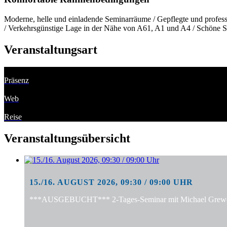
Moderne, helle und einladende Seminarräume / Gepflegte und professi
/ Verkehrsgünstige Lage in der Nähe von A61, A1 und A4 / Schöne S
Veranstaltungsart
Präsenz
Web
Reise
Veranstaltungsübersicht
15./16. AUGUST 2026, 09:30 / 09:00 UHR
***AUSGEBUCHT*** 2-Tages-Seminar mit Michael Grewe: "S