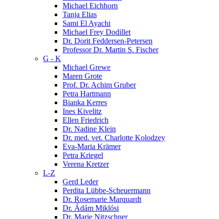
Michael Eichhorn
Tanja Elias
Sami El Ayachi
Michael Frey Dodillet
Dr. Dorit Feddersen-Petersen
Professor Dr. Martin S. Fischer
G - K
Michael Grewe
Maren Grote
Prof. Dr. Achim Gruber
Petra Hartmann
Bianka Kerres
Ines Kivelitz
Ellen Friedrich
Dr. Nadine Klein
Dr. med. vet. Charlotte Kolodzey
Eva-Maria Krämer
Petra Kriegel
Verena Kretzer
L-Z
Gerd Leder
Perdita Lübbe-Scheuermann
Dr. Rosemarie Marquardt
Dr. Ádám Miklósi
Dr. Marie Nitzschner