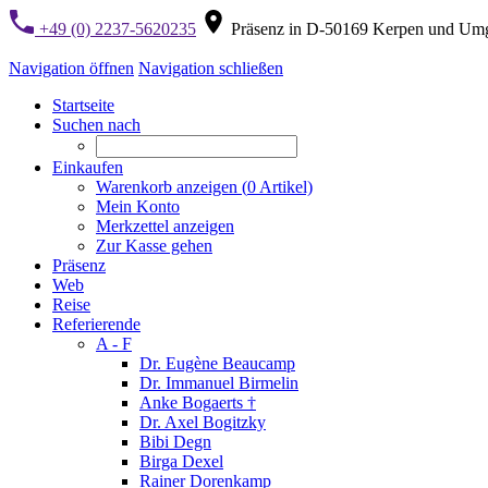
+49 (0) 2237-5620235
Präsenz in D-50169 Kerpen und Um
Navigation öffnen
Navigation schließen
Startseite
Suchen nach
Einkaufen
Warenkorb anzeigen (
0
Artikel)
Mein Konto
Merkzettel anzeigen
Zur Kasse gehen
Präsenz
Web
Reise
Referierende
A - F
Dr. Eugène Beaucamp
Dr. Immanuel Birmelin
Anke Bogaerts †
Dr. Axel Bogitzky
Bibi Degn
Birga Dexel
Rainer Dorenkamp