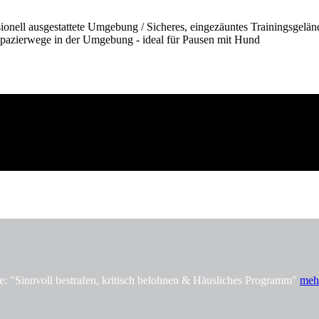
onell ausgestattete Umgebung / Sicheres, eingezäuntes Trainingsgelän
pazierwege in der Umgebung - ideal für Pausen mit Hund
innvoll bestrafen, kritisch belohnen & Häusliches Programm"
meh