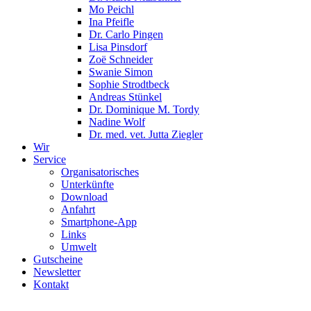
Mo Peichl
Ina Pfeifle
Dr. Carlo Pingen
Lisa Pinsdorf
Zoë Schneider
Swanie Simon
Sophie Strodtbeck
Andreas Stünkel
Dr. Dominique M. Tordy
Nadine Wolf
Dr. med. vet. Jutta Ziegler
Wir
Service
Organisatorisches
Unterkünfte
Download
Anfahrt
Smartphone-App
Links
Umwelt
Gutscheine
Newsletter
Kontakt