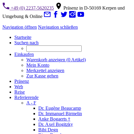
+49 (0) 2237-5620235
Präsenz in D-50169 Kerpen und
Umgebung & Online
Navigation öffnen
Navigation schließen
Startseite
Suchen nach
Einkaufen
Warenkorb anzeigen (
0
Artikel)
Mein Konto
Merkzettel anzeigen
Zur Kasse gehen
Präsenz
Web
Reise
Referierende
A - F
Dr. Eugène Beaucamp
Dr. Immanuel Birmelin
Anke Bogaerts †
Dr. Axel Bogitzky
Bibi Degn