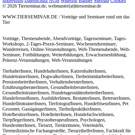
Impressum
Datenschutz
AGB
Widerruf
Banner
Sitemap
Cookies
© 2026 Tierseminar.de, webmaster(at)tierseminar.de
WWW.TIERSEMINAR.DE / Vorträge und Seminare rund um das
Tier
Vorträge, Themenabende, Abendvorträge, Tagesseminare, Tages-
Workshops, 2-Tages-Praxis-Seminare, Wochenendseminare,
Wanderreisen, Online-Veranstaltungen, Web-Themenabende, Web-
Seminare, Fortbildungen, Weiterbildungen, Erwachsenenbildung,
Präsenz-Veranstaltungen, Web-Veranstaltungen
TierhalterInnen, HundehalterInnen, KatzenhalterInnen,
HundetrainerInnen, DogwalkerInnen, TierheimmitarbeiterInnen,
PensionsbetreiberInnen, VerhaltensberaterInnen,
ErnährungsberaterInnen, GesundheitsberaterInnen,
GesundheitstrainerInnen, HundetagesstättenbetreiberInnen,
HundefreundInnen, AusbilderInnen, BestatterInnen, BetreuerInnen,
HundefilmtrainerInnen, TierfotografInnen, HundefriseurInnen, Pet
Groomer, GassigängerInnen, TierheilpraktikerInnen,
HotelbesitzerInnen, HotelleiterInnen, HundefachwirtInnen,
TierpflegerInnen, PhysiotherapeutInnen, Psychologen,
HundesitterInnen, Tierarzt, Tierärztinnen, VeterinärIn,
Tiermedizinische Fachangestellte, TierarzthelferInnen, Fachkraft für