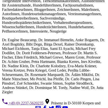
Tiergestützte Intervention, TierkommunikatorInnen, AusbilderInnen
für Assistenzhunde, HundeführerInnen, FachjournalistInnen,
FachredakteurInnen, BloggerInnen, ZeichnerInnen, MalerInnen,
AutorInnen, HundetouristikmanagerInnen, VereinsmanagerInnen,
BoutiquebetreiberInnen, Sachverständige,
HundeorthopädietechnikerInnen, VerhaltenstherapeutInnen,
WissenschaftlerInnen, HundezüchterInnen, Hundehebamme,
PetfluencerInnen, Interessierte, Neugierige
Dr. Eugène Beaucamp, Dr. Immanuel Birmelin, Anke Bogaerts, Dr.
Axel Bogitzky, Bibi Degn, Birga Dexel, Rainer Dorenkamp,
Michael Eichhorn, Tanja Elias, Sami El Ayachi, Michael Frey
Dodillet, Dr. Dorit Feddersen-Petersen, Professor Dr. Martin S.
Fischer, Ellen Friedrich, Michael Grewe, Maren Grote, Professor
Dr. Achim Gruber, Petra Hartmann, Bianka Kerres, Ines Kivelitz,
Dr. Nadine Klein, Dr. Charlotte Kolodzey, Eva-Maria Krämer,
Verena Kretzer, Petra Kriegel, Gerd Leder, Perdita Lübbe-
Scheuermann, Dr. Rosemarie Marquardt, Dr. Ádám Miklósi, Dr.
Marie Nitzschner, Mo Peichl, Ina Pfeifle, Dr. Carlo Pingen, Lisa
Pinsdorf, Zoë Schneider, Swanie Simon, Sophie Strodtbeck,
Andreas Stünkel, Dr. Dominique M. Tordy, Nadine Wolf, Dr. Jutta
Ziegler
+49 (0) 2237-5620235
Präsenz in D-50169 Kerpen und