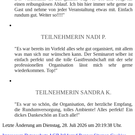
einen reibungslosen Ablauf. Ich bin hier immer sehr gerne zu
Gast und nehme von jeder Veranstaltung etwas mit. Einfach
rundum gut. Weiter so!!!!"
TEILNEHMERIN NADI P.
"Es war bereits im Vorfeld alles sehr gut organisiert, mit allem
was man sich nur wünschen kann. Der Seminarort selber ist
einfach perfekt und die tolle Gastfreundschaft mit der sehr
professionellen Organisation lässt mich sehr gerne
wiederkommen. Top!"
TEILNEHMERIN SANDRA K.
"Es war so schön, die Organisation, der herzliche Empfang,
die Rundumversorgung, tolles Ambiente! Alles perfekt! Ein
dickes Dankeschön an Euch alle!"
Letzte Änderung am Dienstag, 28. Juli 2026 um 20:19:38 Uhr.