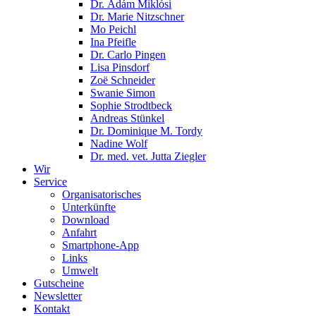
Dr. Ádám Miklósi
Dr. Marie Nitzschner
Mo Peichl
Ina Pfeifle
Dr. Carlo Pingen
Lisa Pinsdorf
Zoë Schneider
Swanie Simon
Sophie Strodtbeck
Andreas Stünkel
Dr. Dominique M. Tordy
Nadine Wolf
Dr. med. vet. Jutta Ziegler
Wir
Service
Organisatorisches
Unterkünfte
Download
Anfahrt
Smartphone-App
Links
Umwelt
Gutscheine
Newsletter
Kontakt