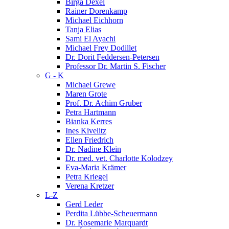
Birga Dexel
Rainer Dorenkamp
Michael Eichhorn
Tanja Elias
Sami El Ayachi
Michael Frey Dodillet
Dr. Dorit Feddersen-Petersen
Professor Dr. Martin S. Fischer
G - K
Michael Grewe
Maren Grote
Prof. Dr. Achim Gruber
Petra Hartmann
Bianka Kerres
Ines Kivelitz
Ellen Friedrich
Dr. Nadine Klein
Dr. med. vet. Charlotte Kolodzey
Eva-Maria Krämer
Petra Kriegel
Verena Kretzer
L-Z
Gerd Leder
Perdita Lübbe-Scheuermann
Dr. Rosemarie Marquardt