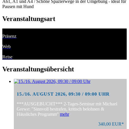
A61, A1 und A4 / Schöne Spazierwege in der Umgebung - ideal für
Pausen mit Hund
Veranstaltungsart
Präsenz
Web
Reise
Veranstaltungsübersicht
15./16. AUGUST 2026, 09:30 / 09:00 UHR
***AUSGEBUCHT*** 2-Tages-Seminar mit Michael
Grewe: "Sinnvoll bestrafen, kritisch belohnen &
Häusliches Programm"
mehr
340,00 EUR*