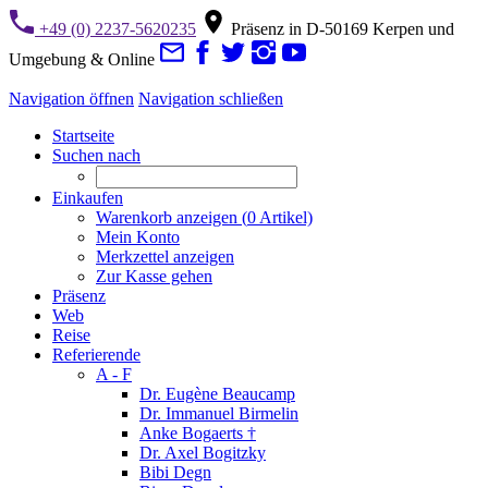
+49 (0) 2237-5620235
Präsenz in D-50169 Kerpen und
Umgebung & Online
Navigation öffnen
Navigation schließen
Startseite
Suchen nach
Einkaufen
Warenkorb anzeigen (
0
Artikel)
Mein Konto
Merkzettel anzeigen
Zur Kasse gehen
Präsenz
Web
Reise
Referierende
A - F
Dr. Eugène Beaucamp
Dr. Immanuel Birmelin
Anke Bogaerts †
Dr. Axel Bogitzky
Bibi Degn