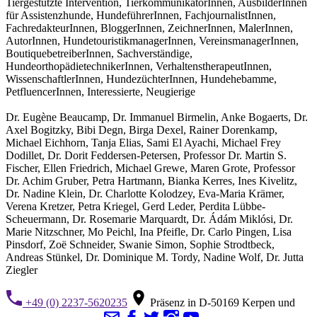
Tiergestützte Intervention, TierkommunikatorInnen, AusbilderInnen
für Assistenzhunde, HundeführerInnen, FachjournalistInnen,
FachredakteurInnen, BloggerInnen, ZeichnerInnen, MalerInnen,
AutorInnen, HundetouristikmanagerInnen, VereinsmanagerInnen,
BoutiquebetreiberInnen, Sachverständige,
HundeorthopädietechnikerInnen, VerhaltenstherapeutInnen,
WissenschaftlerInnen, HundezüchterInnen, Hundehebamme,
PetfluencerInnen, Interessierte, Neugierige
Dr. Eugène Beaucamp, Dr. Immanuel Birmelin, Anke Bogaerts, Dr.
Axel Bogitzky, Bibi Degn, Birga Dexel, Rainer Dorenkamp,
Michael Eichhorn, Tanja Elias, Sami El Ayachi, Michael Frey
Dodillet, Dr. Dorit Feddersen-Petersen, Professor Dr. Martin S.
Fischer, Ellen Friedrich, Michael Grewe, Maren Grote, Professor
Dr. Achim Gruber, Petra Hartmann, Bianka Kerres, Ines Kivelitz,
Dr. Nadine Klein, Dr. Charlotte Kolodzey, Eva-Maria Krämer,
Verena Kretzer, Petra Kriegel, Gerd Leder, Perdita Lübbe-
Scheuermann, Dr. Rosemarie Marquardt, Dr. Ádám Miklósi, Dr.
Marie Nitzschner, Mo Peichl, Ina Pfeifle, Dr. Carlo Pingen, Lisa
Pinsdorf, Zoë Schneider, Swanie Simon, Sophie Strodtbeck,
Andreas Stünkel, Dr. Dominique M. Tordy, Nadine Wolf, Dr. Jutta
Ziegler
+49 (0) 2237-5620235
Präsenz in D-50169 Kerpen und