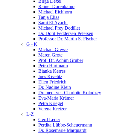
Birga Dexel
Rainer Dorenkamp
Michael Eichhorn
Tanja Elias
Sami El Ayachi
Michael Frey Dodillet
Dr. Dorit Feddersen-Petersen
Professor Dr. Martin S. Fischer
G - K
Michael Grewe
Maren Grote
Prof. Dr. Achim Gruber
Petra Hartmann
Bianka Kerres
Ines Kivelitz
Ellen Friedrich
Dr. Nadine Klein
Dr. med. vet. Charlotte Kolodzey
Eva-Maria Krämer
Petra Kriegel
Verena Kretzer
L-Z
Gerd Leder
Perdita Lübbe-Scheuermann
Dr. Rosemarie Marquardt