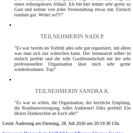
einen reibungslosen Ablauf. Ich bin hier immer sehr gerne zu
Gast und nehme von jeder Veranstaltung etwas mit. Einfach
rundum gut. Weiter so!!!!"
TEILNEHMERIN NADI P.
"Es war bereits im Vorfeld alles sehr gut organisiert, mit allem
was man sich nur wünschen kann. Der Seminarort selber ist
einfach perfekt und die tolle Gastfreundschaft mit der sehr
professionellen Organisation lässt mich sehr gerne
wiederkommen. Top!"
TEILNEHMERIN SANDRA K.
"Es war so schön, die Organisation, der herzliche Empfang,
die Rundumversorgung, tolles Ambiente! Alles perfekt! Ein
dickes Dankeschön an Euch alle!"
Letzte Änderung am Dienstag, 28. Juli 2026 um 20:19:38 Uhr.