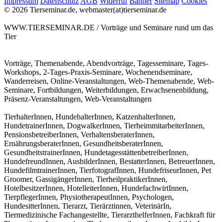
Impressum
Datenschutz
AGB
Widerruf
Banner
Sitemap
Cookies
© 2026 Tierseminar.de, webmaster(at)tierseminar.de
WWW.TIERSEMINAR.DE / Vorträge und Seminare rund um das
Tier
Vorträge, Themenabende, Abendvorträge, Tagesseminare, Tages-
Workshops, 2-Tages-Praxis-Seminare, Wochenendseminare,
Wanderreisen, Online-Veranstaltungen, Web-Themenabende, Web-
Seminare, Fortbildungen, Weiterbildungen, Erwachsenenbildung,
Präsenz-Veranstaltungen, Web-Veranstaltungen
TierhalterInnen, HundehalterInnen, KatzenhalterInnen,
HundetrainerInnen, DogwalkerInnen, TierheimmitarbeiterInnen,
PensionsbetreiberInnen, VerhaltensberaterInnen,
ErnährungsberaterInnen, GesundheitsberaterInnen,
GesundheitstrainerInnen, HundetagesstättenbetreiberInnen,
HundefreundInnen, AusbilderInnen, BestatterInnen, BetreuerInnen,
HundefilmtrainerInnen, TierfotografInnen, HundefriseurInnen, Pet
Groomer, GassigängerInnen, TierheilpraktikerInnen,
HotelbesitzerInnen, HotelleiterInnen, HundefachwirtInnen,
TierpflegerInnen, PhysiotherapeutInnen, Psychologen,
HundesitterInnen, Tierarzt, Tierärztinnen, VeterinärIn,
Tiermedizinische Fachangestellte, TierarzthelferInnen, Fachkraft für