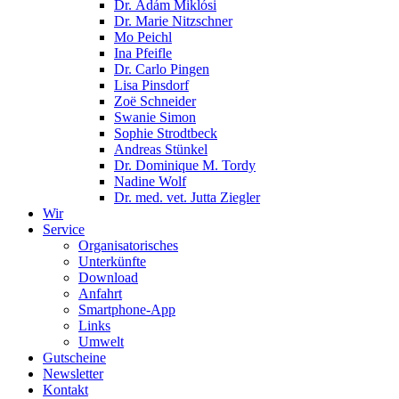
Dr. Ádám Miklósi
Dr. Marie Nitzschner
Mo Peichl
Ina Pfeifle
Dr. Carlo Pingen
Lisa Pinsdorf
Zoë Schneider
Swanie Simon
Sophie Strodtbeck
Andreas Stünkel
Dr. Dominique M. Tordy
Nadine Wolf
Dr. med. vet. Jutta Ziegler
Wir
Service
Organisatorisches
Unterkünfte
Download
Anfahrt
Smartphone-App
Links
Umwelt
Gutscheine
Newsletter
Kontakt