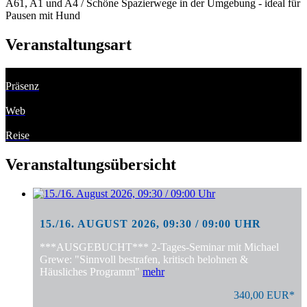
A61, A1 und A4 / Schöne Spazierwege in der Umgebung - ideal für
Pausen mit Hund
Veranstaltungsart
Präsenz
Web
Reise
Veranstaltungsübersicht
15./16. AUGUST 2026, 09:30 / 09:00 UHR
***AUSGEBUCHT*** 2-Tages-Seminar mit Michael
Grewe: "Sinnvoll bestrafen, kritisch belohnen &
Häusliches Programm"
mehr
340,00 EUR*