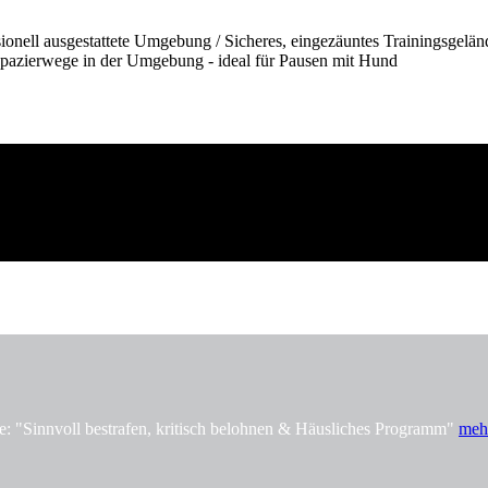
onell ausgestattete Umgebung / Sicheres, eingezäuntes Trainingsgelän
pazierwege in der Umgebung - ideal für Pausen mit Hund
innvoll bestrafen, kritisch belohnen & Häusliches Programm"
meh