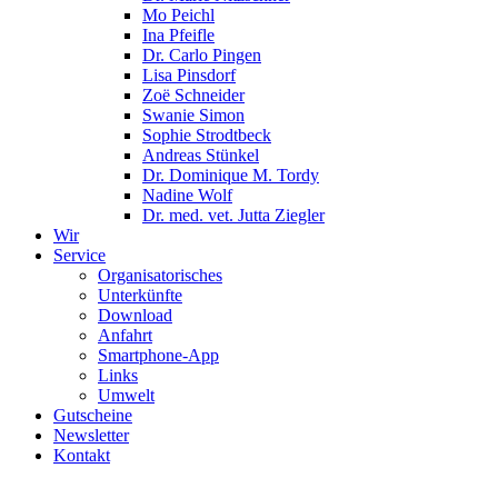
Mo Peichl
Ina Pfeifle
Dr. Carlo Pingen
Lisa Pinsdorf
Zoë Schneider
Swanie Simon
Sophie Strodtbeck
Andreas Stünkel
Dr. Dominique M. Tordy
Nadine Wolf
Dr. med. vet. Jutta Ziegler
Wir
Service
Organisatorisches
Unterkünfte
Download
Anfahrt
Smartphone-App
Links
Umwelt
Gutscheine
Newsletter
Kontakt