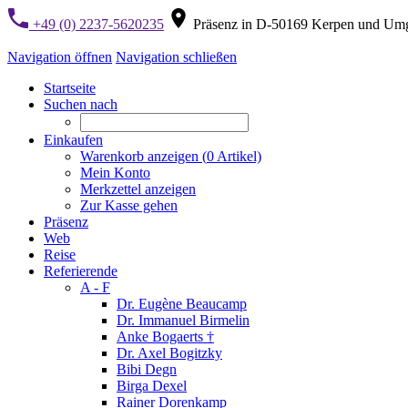
+49 (0) 2237-5620235
Präsenz in D-50169 Kerpen und Um
Navigation öffnen
Navigation schließen
Startseite
Suchen nach
Einkaufen
Warenkorb anzeigen (
0
Artikel)
Mein Konto
Merkzettel anzeigen
Zur Kasse gehen
Präsenz
Web
Reise
Referierende
A - F
Dr. Eugène Beaucamp
Dr. Immanuel Birmelin
Anke Bogaerts †
Dr. Axel Bogitzky
Bibi Degn
Birga Dexel
Rainer Dorenkamp