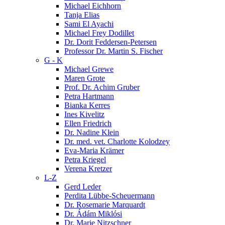
Michael Eichhorn
Tanja Elias
Sami El Ayachi
Michael Frey Dodillet
Dr. Dorit Feddersen-Petersen
Professor Dr. Martin S. Fischer
G - K
Michael Grewe
Maren Grote
Prof. Dr. Achim Gruber
Petra Hartmann
Bianka Kerres
Ines Kivelitz
Ellen Friedrich
Dr. Nadine Klein
Dr. med. vet. Charlotte Kolodzey
Eva-Maria Krämer
Petra Kriegel
Verena Kretzer
L-Z
Gerd Leder
Perdita Lübbe-Scheuermann
Dr. Rosemarie Marquardt
Dr. Ádám Miklósi
Dr. Marie Nitzschner