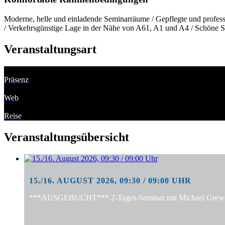
Moderne, helle und einladende Seminarräume / Gepflegte und professi
/ Verkehrsgünstige Lage in der Nähe von A61, A1 und A4 / Schöne S
Veranstaltungsart
Präsenz
Web
Reise
Veranstaltungsübersicht
15./16. AUGUST 2026, 09:30 / 09:00 UHR
***AUSGEBUCHT*** 2-Tages-Seminar mit Michael Grewe: "S