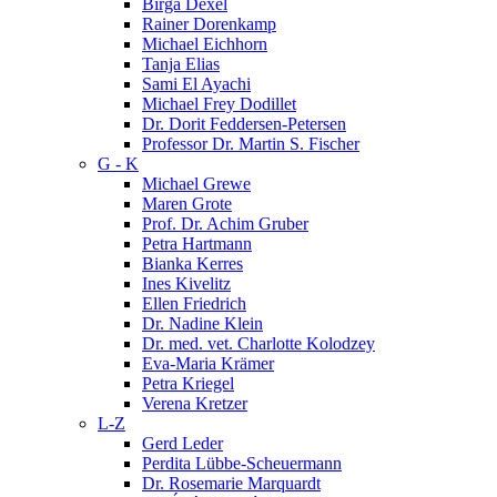
Birga Dexel
Rainer Dorenkamp
Michael Eichhorn
Tanja Elias
Sami El Ayachi
Michael Frey Dodillet
Dr. Dorit Feddersen-Petersen
Professor Dr. Martin S. Fischer
G - K
Michael Grewe
Maren Grote
Prof. Dr. Achim Gruber
Petra Hartmann
Bianka Kerres
Ines Kivelitz
Ellen Friedrich
Dr. Nadine Klein
Dr. med. vet. Charlotte Kolodzey
Eva-Maria Krämer
Petra Kriegel
Verena Kretzer
L-Z
Gerd Leder
Perdita Lübbe-Scheuermann
Dr. Rosemarie Marquardt