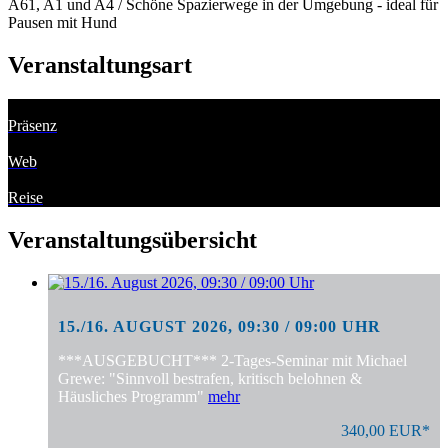
A61, A1 und A4 / Schöne Spazierwege in der Umgebung - ideal für
Pausen mit Hund
Veranstaltungsart
Präsenz
Web
Reise
Veranstaltungsübersicht
15./16. AUGUST 2026, 09:30 / 09:00 UHR
***AUSGEBUCHT*** 2-Tages-Seminar mit Michael
Grewe: "Sinnvoll bestrafen, kritisch belohnen &
Häusliches Programm"
mehr
340,00 EUR*