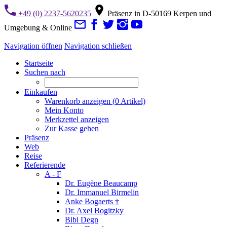
+49 (0) 2237-5620235
Präsenz in D-50169 Kerpen und
Umgebung & Online
Navigation öffnen
Navigation schließen
Startseite
Suchen nach
Einkaufen
Warenkorb anzeigen (
0
Artikel)
Mein Konto
Merkzettel anzeigen
Zur Kasse gehen
Präsenz
Web
Reise
Referierende
A - F
Dr. Eugène Beaucamp
Dr. Immanuel Birmelin
Anke Bogaerts †
Dr. Axel Bogitzky
Bibi Degn