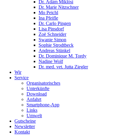
Dr. Ádám Miklósi
Dr. Marie Nitzschner
Mo Peichl
Ina Pfeifle
Dr. Carlo Pingen
Lisa Pinsdorf
Zoë Schneider
Swanie Simon
Sophie Strodtbeck
Andreas Stünkel
Dr. Dominique M. Tordy
Nadine Wolf
Dr. med. vet. Jutta Ziegler
Wir
Service
Organisatorisches
Unterkünfte
Download
Anfahrt
Smartphone-App
Links
Umwelt
Gutscheine
Newsletter
Kontakt