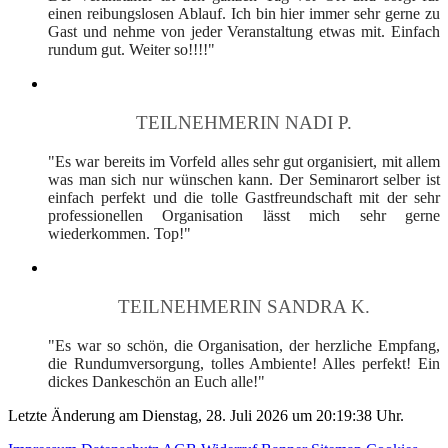
einen reibungslosen Ablauf. Ich bin hier immer sehr gerne zu
Gast und nehme von jeder Veranstaltung etwas mit. Einfach
rundum gut. Weiter so!!!!"
TEILNEHMERIN NADI P.
"Es war bereits im Vorfeld alles sehr gut organisiert, mit allem
was man sich nur wünschen kann. Der Seminarort selber ist
einfach perfekt und die tolle Gastfreundschaft mit der sehr
professionellen Organisation lässt mich sehr gerne
wiederkommen. Top!"
TEILNEHMERIN SANDRA K.
"Es war so schön, die Organisation, der herzliche Empfang,
die Rundumversorgung, tolles Ambiente! Alles perfekt! Ein
dickes Dankeschön an Euch alle!"
Letzte Änderung am Dienstag, 28. Juli 2026 um 20:19:38 Uhr.