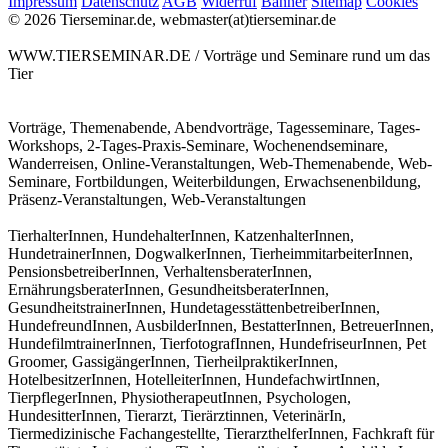
Impressum
Datenschutz
AGB
Widerruf
Banner
Sitemap
Cookies
© 2026 Tierseminar.de, webmaster(at)tierseminar.de
WWW.TIERSEMINAR.DE / Vorträge und Seminare rund um das
Tier
Vorträge, Themenabende, Abendvorträge, Tagesseminare, Tages-
Workshops, 2-Tages-Praxis-Seminare, Wochenendseminare,
Wanderreisen, Online-Veranstaltungen, Web-Themenabende, Web-
Seminare, Fortbildungen, Weiterbildungen, Erwachsenenbildung,
Präsenz-Veranstaltungen, Web-Veranstaltungen
TierhalterInnen, HundehalterInnen, KatzenhalterInnen,
HundetrainerInnen, DogwalkerInnen, TierheimmitarbeiterInnen,
PensionsbetreiberInnen, VerhaltensberaterInnen,
ErnährungsberaterInnen, GesundheitsberaterInnen,
GesundheitstrainerInnen, HundetagesstättenbetreiberInnen,
HundefreundInnen, AusbilderInnen, BestatterInnen, BetreuerInnen,
HundefilmtrainerInnen, TierfotografInnen, HundefriseurInnen, Pet
Groomer, GassigängerInnen, TierheilpraktikerInnen,
HotelbesitzerInnen, HotelleiterInnen, HundefachwirtInnen,
TierpflegerInnen, PhysiotherapeutInnen, Psychologen,
HundesitterInnen, Tierarzt, Tierärztinnen, VeterinärIn,
Tiermedizinische Fachangestellte, TierarzthelferInnen, Fachkraft für