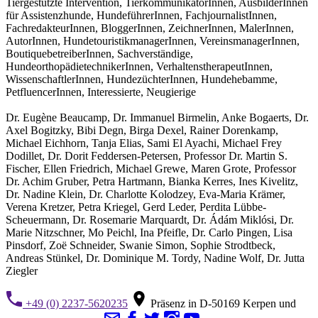
Tiergestützte Intervention, TierkommunikatorInnen, AusbilderInnen
für Assistenzhunde, HundeführerInnen, FachjournalistInnen,
FachredakteurInnen, BloggerInnen, ZeichnerInnen, MalerInnen,
AutorInnen, HundetouristikmanagerInnen, VereinsmanagerInnen,
BoutiquebetreiberInnen, Sachverständige,
HundeorthopädietechnikerInnen, VerhaltenstherapeutInnen,
WissenschaftlerInnen, HundezüchterInnen, Hundehebamme,
PetfluencerInnen, Interessierte, Neugierige
Dr. Eugène Beaucamp, Dr. Immanuel Birmelin, Anke Bogaerts, Dr.
Axel Bogitzky, Bibi Degn, Birga Dexel, Rainer Dorenkamp,
Michael Eichhorn, Tanja Elias, Sami El Ayachi, Michael Frey
Dodillet, Dr. Dorit Feddersen-Petersen, Professor Dr. Martin S.
Fischer, Ellen Friedrich, Michael Grewe, Maren Grote, Professor
Dr. Achim Gruber, Petra Hartmann, Bianka Kerres, Ines Kivelitz,
Dr. Nadine Klein, Dr. Charlotte Kolodzey, Eva-Maria Krämer,
Verena Kretzer, Petra Kriegel, Gerd Leder, Perdita Lübbe-
Scheuermann, Dr. Rosemarie Marquardt, Dr. Ádám Miklósi, Dr.
Marie Nitzschner, Mo Peichl, Ina Pfeifle, Dr. Carlo Pingen, Lisa
Pinsdorf, Zoë Schneider, Swanie Simon, Sophie Strodtbeck,
Andreas Stünkel, Dr. Dominique M. Tordy, Nadine Wolf, Dr. Jutta
Ziegler
+49 (0) 2237-5620235
Präsenz in D-50169 Kerpen und