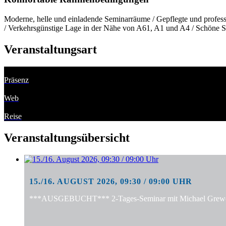
Moderne, helle und einladende Seminarräume / Gepflegte und professi
/ Verkehrsgünstige Lage in der Nähe von A61, A1 und A4 / Schöne S
Veranstaltungsart
Präsenz
Web
Reise
Veranstaltungsübersicht
15./16. AUGUST 2026, 09:30 / 09:00 UHR
***AUSGEBUCHT*** 2-Tages-Seminar mit Michael Grewe: "S