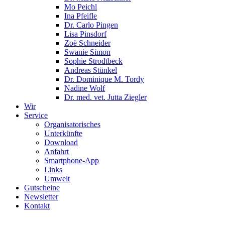
Mo Peichl
Ina Pfeifle
Dr. Carlo Pingen
Lisa Pinsdorf
Zoë Schneider
Swanie Simon
Sophie Strodtbeck
Andreas Stünkel
Dr. Dominique M. Tordy
Nadine Wolf
Dr. med. vet. Jutta Ziegler
Wir
Service
Organisatorisches
Unterkünfte
Download
Anfahrt
Smartphone-App
Links
Umwelt
Gutscheine
Newsletter
Kontakt