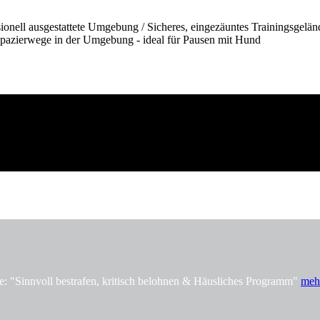
onell ausgestattete Umgebung / Sicheres, eingezäuntes Trainingsgelän
pazierwege in der Umgebung - ideal für Pausen mit Hund
innvoll bestrafen, kritisch belohnen & Häusliches Programm"
meh