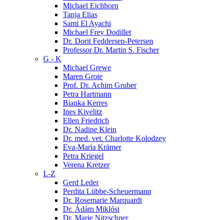
Michael Eichhorn
Tanja Elias
Sami El Ayachi
Michael Frey Dodillet
Dr. Dorit Feddersen-Petersen
Professor Dr. Martin S. Fischer
G - K
Michael Grewe
Maren Grote
Prof. Dr. Achim Gruber
Petra Hartmann
Bianka Kerres
Ines Kivelitz
Ellen Friedrich
Dr. Nadine Klein
Dr. med. vet. Charlotte Kolodzey
Eva-Maria Krämer
Petra Kriegel
Verena Kretzer
L-Z
Gerd Leder
Perdita Lübbe-Scheuermann
Dr. Rosemarie Marquardt
Dr. Ádám Miklósi
Dr. Marie Nitzschner