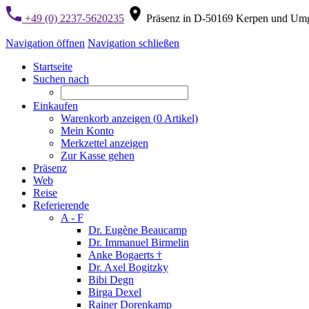
+49 (0) 2237-5620235
Präsenz in D-50169 Kerpen und Um
Navigation öffnen
Navigation schließen
Startseite
Suchen nach
Einkaufen
Warenkorb anzeigen (
0
Artikel)
Mein Konto
Merkzettel anzeigen
Zur Kasse gehen
Präsenz
Web
Reise
Referierende
A - F
Dr. Eugène Beaucamp
Dr. Immanuel Birmelin
Anke Bogaerts †
Dr. Axel Bogitzky
Bibi Degn
Birga Dexel
Rainer Dorenkamp