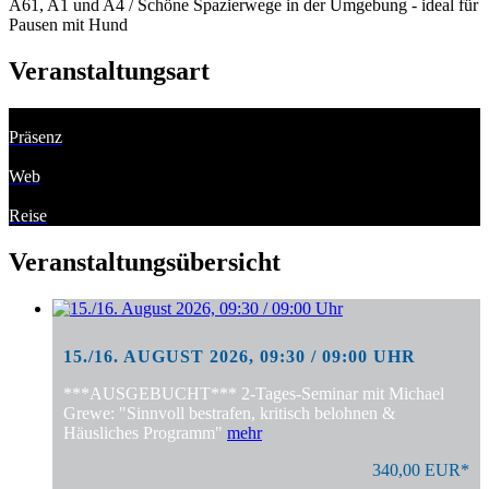
A61, A1 und A4 / Schöne Spazierwege in der Umgebung - ideal für
Pausen mit Hund
Veranstaltungsart
Präsenz
Web
Reise
Veranstaltungsübersicht
15./16. AUGUST 2026, 09:30 / 09:00 UHR
***AUSGEBUCHT*** 2-Tages-Seminar mit Michael
Grewe: "Sinnvoll bestrafen, kritisch belohnen &
Häusliches Programm"
mehr
340,00 EUR*