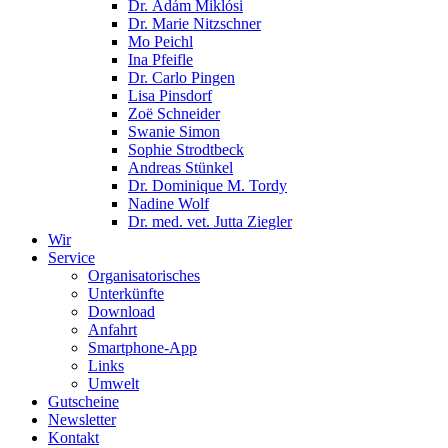
Dr. Ádám Miklósi
Dr. Marie Nitzschner
Mo Peichl
Ina Pfeifle
Dr. Carlo Pingen
Lisa Pinsdorf
Zoë Schneider
Swanie Simon
Sophie Strodtbeck
Andreas Stünkel
Dr. Dominique M. Tordy
Nadine Wolf
Dr. med. vet. Jutta Ziegler
Wir
Service
Organisatorisches
Unterkünfte
Download
Anfahrt
Smartphone-App
Links
Umwelt
Gutscheine
Newsletter
Kontakt