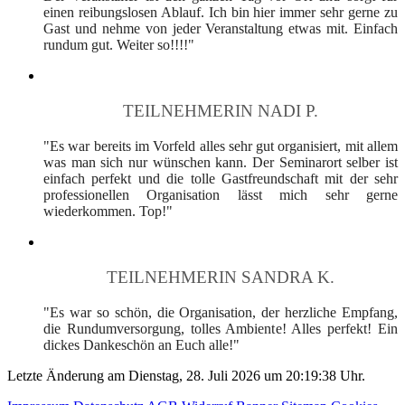
einen reibungslosen Ablauf. Ich bin hier immer sehr gerne zu
Gast und nehme von jeder Veranstaltung etwas mit. Einfach
rundum gut. Weiter so!!!!"
TEILNEHMERIN NADI P.
"Es war bereits im Vorfeld alles sehr gut organisiert, mit allem
was man sich nur wünschen kann. Der Seminarort selber ist
einfach perfekt und die tolle Gastfreundschaft mit der sehr
professionellen Organisation lässt mich sehr gerne
wiederkommen. Top!"
TEILNEHMERIN SANDRA K.
"Es war so schön, die Organisation, der herzliche Empfang,
die Rundumversorgung, tolles Ambiente! Alles perfekt! Ein
dickes Dankeschön an Euch alle!"
Letzte Änderung am Dienstag, 28. Juli 2026 um 20:19:38 Uhr.