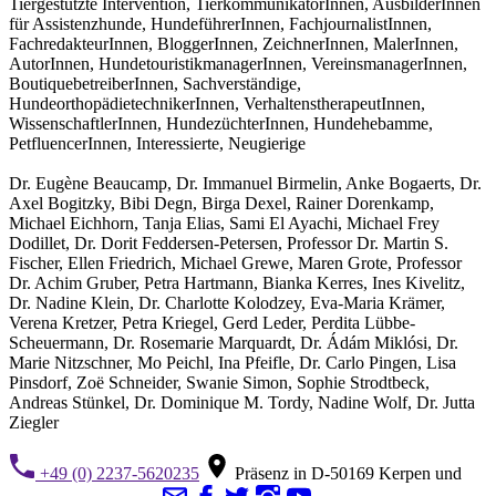
Tiergestützte Intervention, TierkommunikatorInnen, AusbilderInnen
für Assistenzhunde, HundeführerInnen, FachjournalistInnen,
FachredakteurInnen, BloggerInnen, ZeichnerInnen, MalerInnen,
AutorInnen, HundetouristikmanagerInnen, VereinsmanagerInnen,
BoutiquebetreiberInnen, Sachverständige,
HundeorthopädietechnikerInnen, VerhaltenstherapeutInnen,
WissenschaftlerInnen, HundezüchterInnen, Hundehebamme,
PetfluencerInnen, Interessierte, Neugierige
Dr. Eugène Beaucamp, Dr. Immanuel Birmelin, Anke Bogaerts, Dr.
Axel Bogitzky, Bibi Degn, Birga Dexel, Rainer Dorenkamp,
Michael Eichhorn, Tanja Elias, Sami El Ayachi, Michael Frey
Dodillet, Dr. Dorit Feddersen-Petersen, Professor Dr. Martin S.
Fischer, Ellen Friedrich, Michael Grewe, Maren Grote, Professor
Dr. Achim Gruber, Petra Hartmann, Bianka Kerres, Ines Kivelitz,
Dr. Nadine Klein, Dr. Charlotte Kolodzey, Eva-Maria Krämer,
Verena Kretzer, Petra Kriegel, Gerd Leder, Perdita Lübbe-
Scheuermann, Dr. Rosemarie Marquardt, Dr. Ádám Miklósi, Dr.
Marie Nitzschner, Mo Peichl, Ina Pfeifle, Dr. Carlo Pingen, Lisa
Pinsdorf, Zoë Schneider, Swanie Simon, Sophie Strodtbeck,
Andreas Stünkel, Dr. Dominique M. Tordy, Nadine Wolf, Dr. Jutta
Ziegler
+49 (0) 2237-5620235
Präsenz in D-50169 Kerpen und