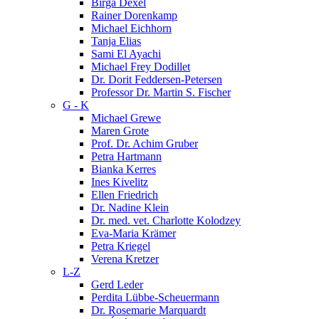
Birga Dexel
Rainer Dorenkamp
Michael Eichhorn
Tanja Elias
Sami El Ayachi
Michael Frey Dodillet
Dr. Dorit Feddersen-Petersen
Professor Dr. Martin S. Fischer
G - K
Michael Grewe
Maren Grote
Prof. Dr. Achim Gruber
Petra Hartmann
Bianka Kerres
Ines Kivelitz
Ellen Friedrich
Dr. Nadine Klein
Dr. med. vet. Charlotte Kolodzey
Eva-Maria Krämer
Petra Kriegel
Verena Kretzer
L-Z
Gerd Leder
Perdita Lübbe-Scheuermann
Dr. Rosemarie Marquardt