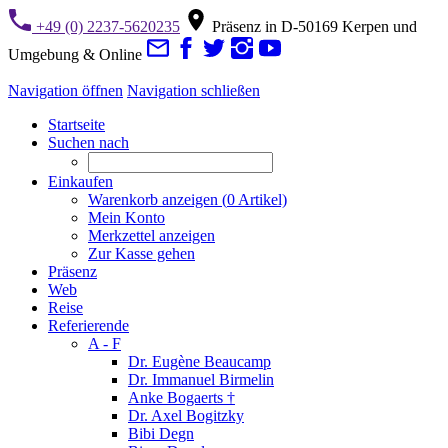
+49 (0) 2237-5620235
Präsenz in D-50169 Kerpen und
Umgebung & Online
Navigation öffnen
Navigation schließen
Startseite
Suchen nach
Einkaufen
Warenkorb anzeigen (
0
Artikel)
Mein Konto
Merkzettel anzeigen
Zur Kasse gehen
Präsenz
Web
Reise
Referierende
A - F
Dr. Eugène Beaucamp
Dr. Immanuel Birmelin
Anke Bogaerts †
Dr. Axel Bogitzky
Bibi Degn