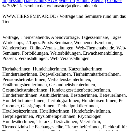
Impressum
Datenschutz
AGB
Widerruf
Banner
Sitemap
Cookies
© 2026 Tierseminar.de, webmaster(at)tierseminar.de
WWW.TIERSEMINAR.DE / Vorträge und Seminare rund um das
Tier
Vorträge, Themenabende, Abendvorträge, Tagesseminare, Tages-
Workshops, 2-Tages-Praxis-Seminare, Wochenendseminare,
Wanderreisen, Online-Veranstaltungen, Web-Themenabende, Web-
Seminare, Fortbildungen, Weiterbildungen, Erwachsenenbildung,
Präsenz-Veranstaltungen, Web-Veranstaltungen
TierhalterInnen, HundehalterInnen, KatzenhalterInnen,
HundetrainerInnen, DogwalkerInnen, TierheimmitarbeiterInnen,
PensionsbetreiberInnen, VerhaltensberaterInnen,
ErnährungsberaterInnen, GesundheitsberaterInnen,
GesundheitstrainerInnen, HundetagesstättenbetreiberInnen,
HundefreundInnen, AusbilderInnen, BestatterInnen, BetreuerInnen,
HundefilmtrainerInnen, TierfotografInnen, HundefriseurInnen, Pet
Groomer, GassigängerInnen, TierheilpraktikerInnen,
HotelbesitzerInnen, HotelleiterInnen, HundefachwirtInnen,
TierpflegerInnen, PhysiotherapeutInnen, Psychologen,
HundesitterInnen, Tierarzt, Tierärztinnen, VeterinärIn,
Tiermedizinische Fachangestellte, TierarzthelferInnen, Fachkraft für