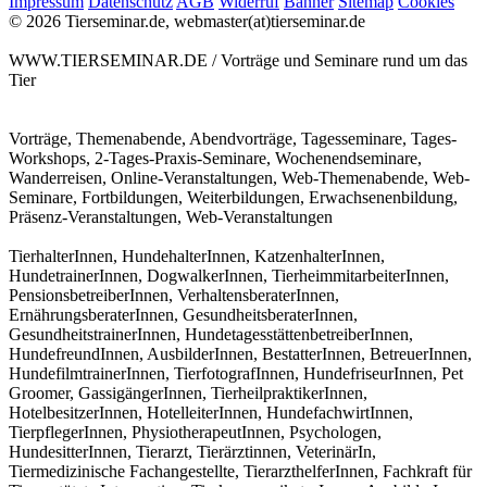
Impressum
Datenschutz
AGB
Widerruf
Banner
Sitemap
Cookies
© 2026 Tierseminar.de, webmaster(at)tierseminar.de
WWW.TIERSEMINAR.DE / Vorträge und Seminare rund um das
Tier
Vorträge, Themenabende, Abendvorträge, Tagesseminare, Tages-
Workshops, 2-Tages-Praxis-Seminare, Wochenendseminare,
Wanderreisen, Online-Veranstaltungen, Web-Themenabende, Web-
Seminare, Fortbildungen, Weiterbildungen, Erwachsenenbildung,
Präsenz-Veranstaltungen, Web-Veranstaltungen
TierhalterInnen, HundehalterInnen, KatzenhalterInnen,
HundetrainerInnen, DogwalkerInnen, TierheimmitarbeiterInnen,
PensionsbetreiberInnen, VerhaltensberaterInnen,
ErnährungsberaterInnen, GesundheitsberaterInnen,
GesundheitstrainerInnen, HundetagesstättenbetreiberInnen,
HundefreundInnen, AusbilderInnen, BestatterInnen, BetreuerInnen,
HundefilmtrainerInnen, TierfotografInnen, HundefriseurInnen, Pet
Groomer, GassigängerInnen, TierheilpraktikerInnen,
HotelbesitzerInnen, HotelleiterInnen, HundefachwirtInnen,
TierpflegerInnen, PhysiotherapeutInnen, Psychologen,
HundesitterInnen, Tierarzt, Tierärztinnen, VeterinärIn,
Tiermedizinische Fachangestellte, TierarzthelferInnen, Fachkraft für