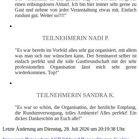
einen reibungslosen Ablauf. Ich bin hier immer sehr gerne zu
Gast und nehme von jeder Veranstaltung etwas mit. Einfach
rundum gut. Weiter so!!!!"
TEILNEHMERIN NADI P.
"Es war bereits im Vorfeld alles sehr gut organisiert, mit allem
was man sich nur wünschen kann. Der Seminarort selber ist
einfach perfekt und die tolle Gastfreundschaft mit der sehr
professionellen Organisation lässt mich sehr gerne
wiederkommen. Top!"
TEILNEHMERIN SANDRA K.
"Es war so schön, die Organisation, der herzliche Empfang,
die Rundumversorgung, tolles Ambiente! Alles perfekt! Ein
dickes Dankeschön an Euch alle!"
Letzte Änderung am Dienstag, 28. Juli 2026 um 20:19:38 Uhr.