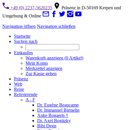
+49 (0) 2237-5620235
Präsenz in D-50169 Kerpen und
Umgebung & Online
Navigation öffnen
Navigation schließen
Startseite
Suchen nach
Einkaufen
Warenkorb anzeigen (
0
Artikel)
Mein Konto
Merkzettel anzeigen
Zur Kasse gehen
Präsenz
Web
Reise
Referierende
A - F
Dr. Eugène Beaucamp
Dr. Immanuel Birmelin
Anke Bogaerts †
Dr. Axel Bogitzky
Bibi Degn