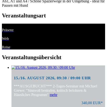
A61, A1 und A4 / Schöne Spazierwege in der Umgebung - ideal für
Pausen mit Hund
Veranstaltungsart
Präsenz
Web
Reise
Veranstaltungsübersicht
15./16. AUGUST 2026, 09:30 / 09:00 UHR
***AUSGEBUCHT*** 2-Tages-Seminar mit Michael
Grewe: "Sinnvoll bestrafen, kritisch belohnen &
Häusliches Programm"
mehr
340,00 EUR*