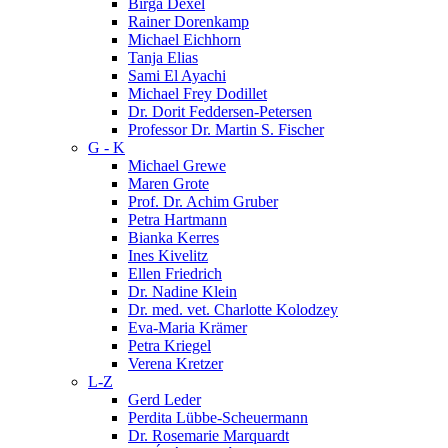
Birga Dexel
Rainer Dorenkamp
Michael Eichhorn
Tanja Elias
Sami El Ayachi
Michael Frey Dodillet
Dr. Dorit Feddersen-Petersen
Professor Dr. Martin S. Fischer
G - K
Michael Grewe
Maren Grote
Prof. Dr. Achim Gruber
Petra Hartmann
Bianka Kerres
Ines Kivelitz
Ellen Friedrich
Dr. Nadine Klein
Dr. med. vet. Charlotte Kolodzey
Eva-Maria Krämer
Petra Kriegel
Verena Kretzer
L-Z
Gerd Leder
Perdita Lübbe-Scheuermann
Dr. Rosemarie Marquardt