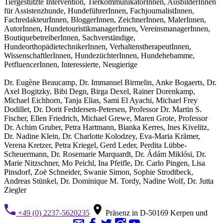
Tiergestützte Intervention, TierkommunikatorInnen, AusbilderInnen
für Assistenzhunde, HundeführerInnen, FachjournalistInnen,
FachredakteurInnen, BloggerInnen, ZeichnerInnen, MalerInnen,
AutorInnen, HundetouristikmanagerInnen, VereinsmanagerInnen,
BoutiquebetreiberInnen, Sachverständige,
HundeorthopädietechnikerInnen, VerhaltenstherapeutInnen,
WissenschaftlerInnen, HundezüchterInnen, Hundehebamme,
PetfluencerInnen, Interessierte, Neugierige
Dr. Eugène Beaucamp, Dr. Immanuel Birmelin, Anke Bogaerts, Dr.
Axel Bogitzky, Bibi Degn, Birga Dexel, Rainer Dorenkamp,
Michael Eichhorn, Tanja Elias, Sami El Ayachi, Michael Frey
Dodillet, Dr. Dorit Feddersen-Petersen, Professor Dr. Martin S.
Fischer, Ellen Friedrich, Michael Grewe, Maren Grote, Professor
Dr. Achim Gruber, Petra Hartmann, Bianka Kerres, Ines Kivelitz,
Dr. Nadine Klein, Dr. Charlotte Kolodzey, Eva-Maria Krämer,
Verena Kretzer, Petra Kriegel, Gerd Leder, Perdita Lübbe-
Scheuermann, Dr. Rosemarie Marquardt, Dr. Ádám Miklósi, Dr.
Marie Nitzschner, Mo Peichl, Ina Pfeifle, Dr. Carlo Pingen, Lisa
Pinsdorf, Zoë Schneider, Swanie Simon, Sophie Strodtbeck,
Andreas Stünkel, Dr. Dominique M. Tordy, Nadine Wolf, Dr. Jutta
Ziegler
+49 (0) 2237-5620235
Präsenz in D-50169 Kerpen und