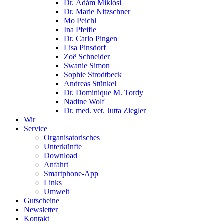
Dr. Ádám Miklósi
Dr. Marie Nitzschner
Mo Peichl
Ina Pfeifle
Dr. Carlo Pingen
Lisa Pinsdorf
Zoë Schneider
Swanie Simon
Sophie Strodtbeck
Andreas Stünkel
Dr. Dominique M. Tordy
Nadine Wolf
Dr. med. vet. Jutta Ziegler
Wir
Service
Organisatorisches
Unterkünfte
Download
Anfahrt
Smartphone-App
Links
Umwelt
Gutscheine
Newsletter
Kontakt