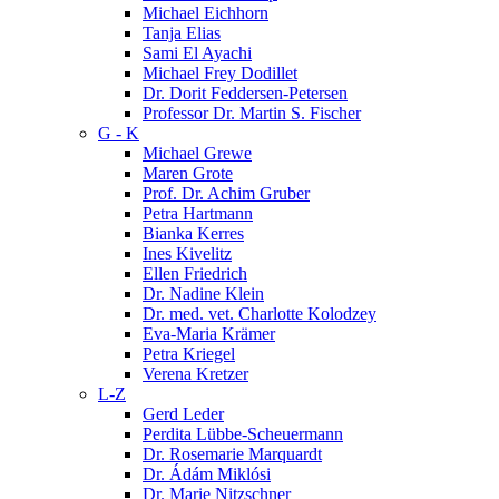
Michael Eichhorn
Tanja Elias
Sami El Ayachi
Michael Frey Dodillet
Dr. Dorit Feddersen-Petersen
Professor Dr. Martin S. Fischer
G - K
Michael Grewe
Maren Grote
Prof. Dr. Achim Gruber
Petra Hartmann
Bianka Kerres
Ines Kivelitz
Ellen Friedrich
Dr. Nadine Klein
Dr. med. vet. Charlotte Kolodzey
Eva-Maria Krämer
Petra Kriegel
Verena Kretzer
L-Z
Gerd Leder
Perdita Lübbe-Scheuermann
Dr. Rosemarie Marquardt
Dr. Ádám Miklósi
Dr. Marie Nitzschner