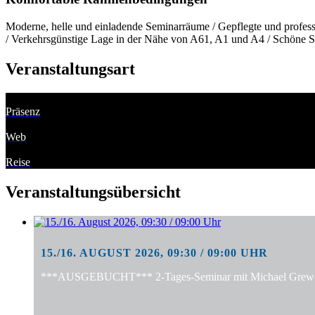
Moderne, helle und einladende Seminarräume / Gepflegte und professi
/ Verkehrsgünstige Lage in der Nähe von A61, A1 und A4 / Schöne S
Veranstaltungsart
Präsenz
Web
Reise
Veranstaltungsübersicht
15./16. AUGUST 2026, 09:30 / 09:00 UHR
***AUSGEBUCHT*** 2-Tages-Seminar mit Michael Grewe: "S