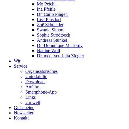
Mo Peichl
Ina Pfeifle
Dr. Carlo Pingen
Lisa Pinsdorf
Zoë Schneider
Swanie Simon
Sophie Strodtbeck
Andreas Stünkel
Dr. Dominique M. Tordy
Nadine Wolf
Dr. med. vet. Jutta Ziegler
Wir
Service
Organisatorisches
Unterkünfte
Download
Anfahrt
Smartphone-App
Links
Umwelt
Gutscheine
Newsletter
Kontakt