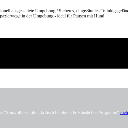
onell ausgestattete Umgebung / Sicheres, eingezäuntes Trainingsgelän
pazierwege in der Umgebung - ideal für Pausen mit Hund
innvoll bestrafen, kritisch belohnen & Häusliches Programm"
meh