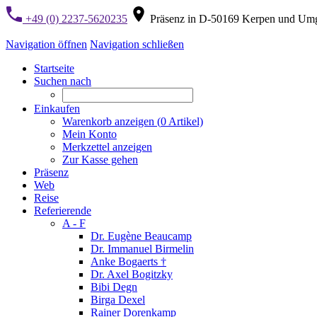
+49 (0) 2237-5620235
Präsenz in D-50169 Kerpen und Um
Navigation öffnen
Navigation schließen
Startseite
Suchen nach
Einkaufen
Warenkorb anzeigen (
0
Artikel)
Mein Konto
Merkzettel anzeigen
Zur Kasse gehen
Präsenz
Web
Reise
Referierende
A - F
Dr. Eugène Beaucamp
Dr. Immanuel Birmelin
Anke Bogaerts †
Dr. Axel Bogitzky
Bibi Degn
Birga Dexel
Rainer Dorenkamp