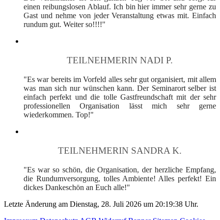
einen reibungslosen Ablauf. Ich bin hier immer sehr gerne zu
Gast und nehme von jeder Veranstaltung etwas mit. Einfach
rundum gut. Weiter so!!!!"
TEILNEHMERIN NADI P.
"Es war bereits im Vorfeld alles sehr gut organisiert, mit allem
was man sich nur wünschen kann. Der Seminarort selber ist
einfach perfekt und die tolle Gastfreundschaft mit der sehr
professionellen Organisation lässt mich sehr gerne
wiederkommen. Top!"
TEILNEHMERIN SANDRA K.
"Es war so schön, die Organisation, der herzliche Empfang,
die Rundumversorgung, tolles Ambiente! Alles perfekt! Ein
dickes Dankeschön an Euch alle!"
Letzte Änderung am Dienstag, 28. Juli 2026 um 20:19:38 Uhr.