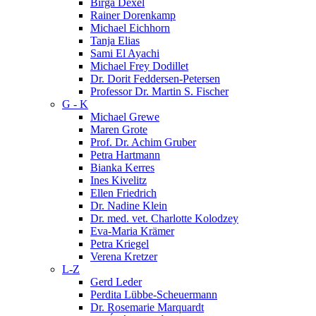
Birga Dexel
Rainer Dorenkamp
Michael Eichhorn
Tanja Elias
Sami El Ayachi
Michael Frey Dodillet
Dr. Dorit Feddersen-Petersen
Professor Dr. Martin S. Fischer
G - K
Michael Grewe
Maren Grote
Prof. Dr. Achim Gruber
Petra Hartmann
Bianka Kerres
Ines Kivelitz
Ellen Friedrich
Dr. Nadine Klein
Dr. med. vet. Charlotte Kolodzey
Eva-Maria Krämer
Petra Kriegel
Verena Kretzer
L-Z
Gerd Leder
Perdita Lübbe-Scheuermann
Dr. Rosemarie Marquardt