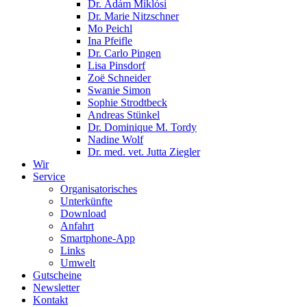
Dr. Ádám Miklósi
Dr. Marie Nitzschner
Mo Peichl
Ina Pfeifle
Dr. Carlo Pingen
Lisa Pinsdorf
Zoë Schneider
Swanie Simon
Sophie Strodtbeck
Andreas Stünkel
Dr. Dominique M. Tordy
Nadine Wolf
Dr. med. vet. Jutta Ziegler
Wir
Service
Organisatorisches
Unterkünfte
Download
Anfahrt
Smartphone-App
Links
Umwelt
Gutscheine
Newsletter
Kontakt