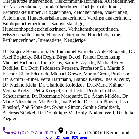
Tiergestützte Intervention, TierkommunikatorInnen, AusbilderInnen
für Assistenzhunde, HundeführerInnen, FachjournalistInnen,
FachredakteurInnen, BloggerInnen, ZeichnerInnen, MalerInnen,
AutorInnen, HundetouristikmanagerInnen, VereinsmanagerInnen,
BoutiquebetreiberInnen, Sachverständige,
HundeorthopädietechnikerInnen, VerhaltenstherapeutInnen,
WissenschaftlerInnen, HundezüchterInnen, Hundehebamme,
PetfluencerInnen, Interessierte, Neugierige
Dr. Eugène Beaucamp, Dr. Immanuel Birmelin, Anke Bogaerts, Dr.
Axel Bogitzky, Bibi Degn, Birga Dexel, Rainer Dorenkamp,
Michael Eichhorn, Tanja Elias, Sami El Ayachi, Michael Frey
Dodillet, Dr. Dorit Feddersen-Petersen, Professor Dr. Martin S.
Fischer, Ellen Friedrich, Michael Grewe, Maren Grote, Professor
Dr. Achim Gruber, Petra Hartmann, Bianka Kerres, Ines Kivelitz,
Dr. Nadine Klein, Dr. Charlotte Kolodzey, Eva-Maria Krämer,
Verena Kretzer, Petra Kriegel, Gerd Leder, Perdita Lübbe-
Scheuermann, Dr. Rosemarie Marquardt, Dr. Ádám Miklósi, Dr.
Marie Nitzschner, Mo Peichl, Ina Pfeifle, Dr. Carlo Pingen, Lisa
Pinsdorf, Zoë Schneider, Swanie Simon, Sophie Strodtbeck,
Andreas Stünkel, Dr. Dominique M. Tordy, Nadine Wolf, Dr. Jutta
Ziegler
+49 (0) 2237-5620235
Präsenz in D-50169 Kerpen und