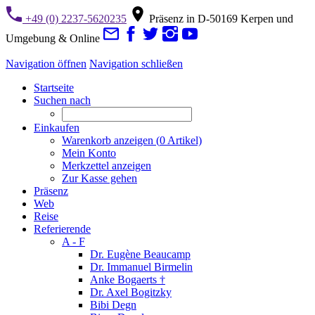
+49 (0) 2237-5620235
Präsenz in D-50169 Kerpen und
Umgebung & Online
Navigation öffnen
Navigation schließen
Startseite
Suchen nach
Einkaufen
Warenkorb anzeigen (
0
Artikel)
Mein Konto
Merkzettel anzeigen
Zur Kasse gehen
Präsenz
Web
Reise
Referierende
A - F
Dr. Eugène Beaucamp
Dr. Immanuel Birmelin
Anke Bogaerts †
Dr. Axel Bogitzky
Bibi Degn