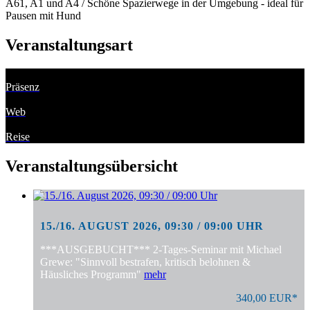
A61, A1 und A4 / Schöne Spazierwege in der Umgebung - ideal für
Pausen mit Hund
Veranstaltungsart
Präsenz
Web
Reise
Veranstaltungsübersicht
15./16. AUGUST 2026, 09:30 / 09:00 UHR
***AUSGEBUCHT*** 2-Tages-Seminar mit Michael
Grewe: "Sinnvoll bestrafen, kritisch belohnen &
Häusliches Programm"
mehr
340,00 EUR*