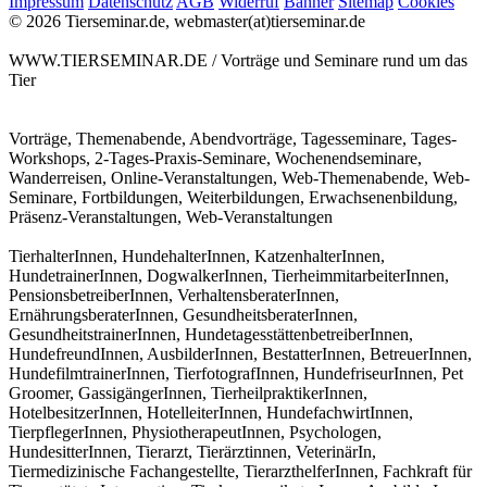
Impressum
Datenschutz
AGB
Widerruf
Banner
Sitemap
Cookies
© 2026 Tierseminar.de, webmaster(at)tierseminar.de
WWW.TIERSEMINAR.DE / Vorträge und Seminare rund um das
Tier
Vorträge, Themenabende, Abendvorträge, Tagesseminare, Tages-
Workshops, 2-Tages-Praxis-Seminare, Wochenendseminare,
Wanderreisen, Online-Veranstaltungen, Web-Themenabende, Web-
Seminare, Fortbildungen, Weiterbildungen, Erwachsenenbildung,
Präsenz-Veranstaltungen, Web-Veranstaltungen
TierhalterInnen, HundehalterInnen, KatzenhalterInnen,
HundetrainerInnen, DogwalkerInnen, TierheimmitarbeiterInnen,
PensionsbetreiberInnen, VerhaltensberaterInnen,
ErnährungsberaterInnen, GesundheitsberaterInnen,
GesundheitstrainerInnen, HundetagesstättenbetreiberInnen,
HundefreundInnen, AusbilderInnen, BestatterInnen, BetreuerInnen,
HundefilmtrainerInnen, TierfotografInnen, HundefriseurInnen, Pet
Groomer, GassigängerInnen, TierheilpraktikerInnen,
HotelbesitzerInnen, HotelleiterInnen, HundefachwirtInnen,
TierpflegerInnen, PhysiotherapeutInnen, Psychologen,
HundesitterInnen, Tierarzt, Tierärztinnen, VeterinärIn,
Tiermedizinische Fachangestellte, TierarzthelferInnen, Fachkraft für