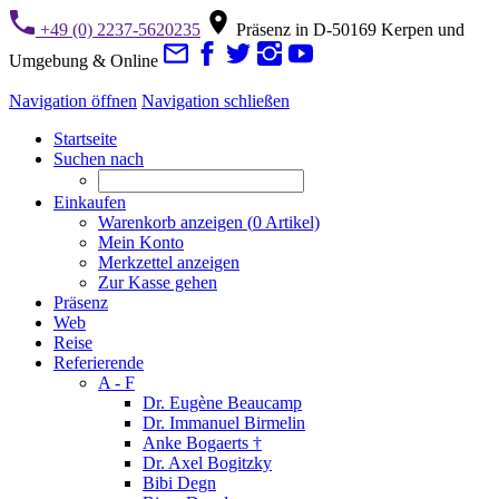
+49 (0) 2237-5620235
Präsenz in D-50169 Kerpen und
Umgebung & Online
Navigation öffnen
Navigation schließen
Startseite
Suchen nach
Einkaufen
Warenkorb anzeigen (
0
Artikel)
Mein Konto
Merkzettel anzeigen
Zur Kasse gehen
Präsenz
Web
Reise
Referierende
A - F
Dr. Eugène Beaucamp
Dr. Immanuel Birmelin
Anke Bogaerts †
Dr. Axel Bogitzky
Bibi Degn