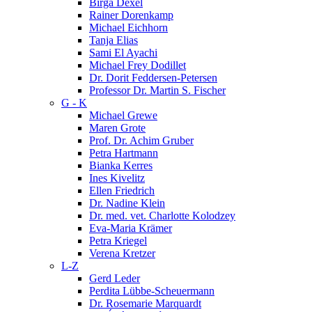
Birga Dexel
Rainer Dorenkamp
Michael Eichhorn
Tanja Elias
Sami El Ayachi
Michael Frey Dodillet
Dr. Dorit Feddersen-Petersen
Professor Dr. Martin S. Fischer
G - K
Michael Grewe
Maren Grote
Prof. Dr. Achim Gruber
Petra Hartmann
Bianka Kerres
Ines Kivelitz
Ellen Friedrich
Dr. Nadine Klein
Dr. med. vet. Charlotte Kolodzey
Eva-Maria Krämer
Petra Kriegel
Verena Kretzer
L-Z
Gerd Leder
Perdita Lübbe-Scheuermann
Dr. Rosemarie Marquardt