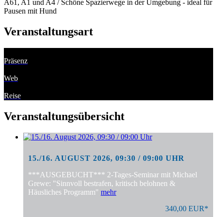
A61, A1 und A4 / Schöne Spazierwege in der Umgebung - ideal für
Pausen mit Hund
Veranstaltungsart
Präsenz
Web
Reise
Veranstaltungsübersicht
15./16. AUGUST 2026, 09:30 / 09:00 UHR
***AUSGEBUCHT*** 2-Tages-Seminar mit Michael
Grewe: "Sinnvoll bestrafen, kritisch belohnen &
Häusliches Programm"
mehr
340,00 EUR*