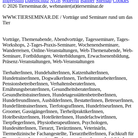
Impressum
Datenschutz
AGB
Widerruf
Banner
Sitemap
Cookies
© 2026 Tierseminar.de, webmaster(at)tierseminar.de
WWW.TIERSEMINAR.DE / Vorträge und Seminare rund um das
Tier
Vorträge, Themenabende, Abendvorträge, Tagesseminare, Tages-
Workshops, 2-Tages-Praxis-Seminare, Wochenendseminare,
Wanderreisen, Online-Veranstaltungen, Web-Themenabende, Web-
Seminare, Fortbildungen, Weiterbildungen, Erwachsenenbildung,
Präsenz-Veranstaltungen, Web-Veranstaltungen
TierhalterInnen, HundehalterInnen, KatzenhalterInnen,
HundetrainerInnen, DogwalkerInnen, TierheimmitarbeiterInnen,
PensionsbetreiberInnen, VerhaltensberaterInnen,
ErnährungsberaterInnen, GesundheitsberaterInnen,
GesundheitstrainerInnen, HundetagesstättenbetreiberInnen,
HundefreundInnen, AusbilderInnen, BestatterInnen, BetreuerInnen,
HundefilmtrainerInnen, TierfotografInnen, HundefriseurInnen, Pet
Groomer, GassigängerInnen, TierheilpraktikerInnen,
HotelbesitzerInnen, HotelleiterInnen, HundefachwirtInnen,
TierpflegerInnen, PhysiotherapeutInnen, Psychologen,
HundesitterInnen, Tierarzt, Tierärztinnen, VeterinärIn,
Tiermedizinische Fachangestellte, TierarzthelferInnen, Fachkraft für