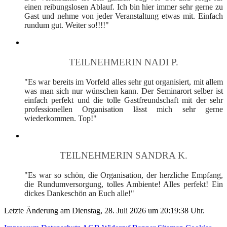
einen reibungslosen Ablauf. Ich bin hier immer sehr gerne zu
Gast und nehme von jeder Veranstaltung etwas mit. Einfach
rundum gut. Weiter so!!!!"
TEILNEHMERIN NADI P.
"Es war bereits im Vorfeld alles sehr gut organisiert, mit allem
was man sich nur wünschen kann. Der Seminarort selber ist
einfach perfekt und die tolle Gastfreundschaft mit der sehr
professionellen Organisation lässt mich sehr gerne
wiederkommen. Top!"
TEILNEHMERIN SANDRA K.
"Es war so schön, die Organisation, der herzliche Empfang,
die Rundumversorgung, tolles Ambiente! Alles perfekt! Ein
dickes Dankeschön an Euch alle!"
Letzte Änderung am Dienstag, 28. Juli 2026 um 20:19:38 Uhr.