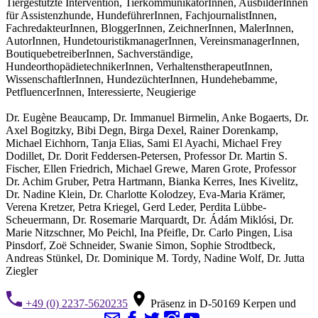
Tiergestützte Intervention, TierkommunikatorInnen, AusbilderInnen
für Assistenzhunde, HundeführerInnen, FachjournalistInnen,
FachredakteurInnen, BloggerInnen, ZeichnerInnen, MalerInnen,
AutorInnen, HundetouristikmanagerInnen, VereinsmanagerInnen,
BoutiquebetreiberInnen, Sachverständige,
HundeorthopädietechnikerInnen, VerhaltenstherapeutInnen,
WissenschaftlerInnen, HundezüchterInnen, Hundehebamme,
PetfluencerInnen, Interessierte, Neugierige
Dr. Eugène Beaucamp, Dr. Immanuel Birmelin, Anke Bogaerts, Dr.
Axel Bogitzky, Bibi Degn, Birga Dexel, Rainer Dorenkamp,
Michael Eichhorn, Tanja Elias, Sami El Ayachi, Michael Frey
Dodillet, Dr. Dorit Feddersen-Petersen, Professor Dr. Martin S.
Fischer, Ellen Friedrich, Michael Grewe, Maren Grote, Professor
Dr. Achim Gruber, Petra Hartmann, Bianka Kerres, Ines Kivelitz,
Dr. Nadine Klein, Dr. Charlotte Kolodzey, Eva-Maria Krämer,
Verena Kretzer, Petra Kriegel, Gerd Leder, Perdita Lübbe-
Scheuermann, Dr. Rosemarie Marquardt, Dr. Ádám Miklósi, Dr.
Marie Nitzschner, Mo Peichl, Ina Pfeifle, Dr. Carlo Pingen, Lisa
Pinsdorf, Zoë Schneider, Swanie Simon, Sophie Strodtbeck,
Andreas Stünkel, Dr. Dominique M. Tordy, Nadine Wolf, Dr. Jutta
Ziegler
+49 (0) 2237-5620235
Präsenz in D-50169 Kerpen und