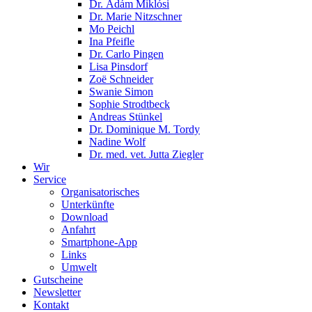
Dr. Ádám Miklósi
Dr. Marie Nitzschner
Mo Peichl
Ina Pfeifle
Dr. Carlo Pingen
Lisa Pinsdorf
Zoë Schneider
Swanie Simon
Sophie Strodtbeck
Andreas Stünkel
Dr. Dominique M. Tordy
Nadine Wolf
Dr. med. vet. Jutta Ziegler
Wir
Service
Organisatorisches
Unterkünfte
Download
Anfahrt
Smartphone-App
Links
Umwelt
Gutscheine
Newsletter
Kontakt