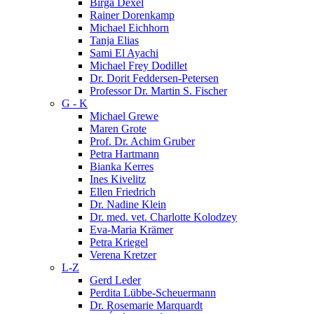
Birga Dexel
Rainer Dorenkamp
Michael Eichhorn
Tanja Elias
Sami El Ayachi
Michael Frey Dodillet
Dr. Dorit Feddersen-Petersen
Professor Dr. Martin S. Fischer
G - K
Michael Grewe
Maren Grote
Prof. Dr. Achim Gruber
Petra Hartmann
Bianka Kerres
Ines Kivelitz
Ellen Friedrich
Dr. Nadine Klein
Dr. med. vet. Charlotte Kolodzey
Eva-Maria Krämer
Petra Kriegel
Verena Kretzer
L-Z
Gerd Leder
Perdita Lübbe-Scheuermann
Dr. Rosemarie Marquardt