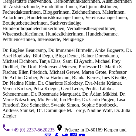
Tiergestützte Intervention, TierkommunikatorInnen, AusbilderInnen
für Assistenzhunde, HundeführerInnen, FachjournalistInnen,
FachredakteurInnen, BloggerInnen, ZeichnerInnen, MalerInnen,
AutorInnen, HundetouristikmanagerInnen, VereinsmanagerInnen,
BoutiquebetreiberInnen, Sachverständige,
HundeorthopädietechnikerInnen, VerhaltenstherapeutInnen,
WissenschaftlerInnen, HundezüchterInnen, Hundehebamme,
PetfluencerInnen, Interessierte, Neugierige
Dr. Eugène Beaucamp, Dr. Immanuel Birmelin, Anke Bogaerts, Dr.
Axel Bogitzky, Bibi Degn, Birga Dexel, Rainer Dorenkamp,
Michael Eichhorn, Tanja Elias, Sami El Ayachi, Michael Frey
Dodillet, Dr. Dorit Feddersen-Petersen, Professor Dr. Martin S.
Fischer, Ellen Friedrich, Michael Grewe, Maren Grote, Professor
Dr. Achim Gruber, Petra Hartmann, Bianka Kerres, Ines Kivelitz,
Dr. Nadine Klein, Dr. Charlotte Kolodzey, Eva-Maria Krämer,
Verena Kretzer, Petra Kriegel, Gerd Leder, Perdita Lübbe-
Scheuermann, Dr. Rosemarie Marquardt, Dr. Ádám Miklósi, Dr.
Marie Nitzschner, Mo Peichl, Ina Pfeifle, Dr. Carlo Pingen, Lisa
Pinsdorf, Zoë Schneider, Swanie Simon, Sophie Strodtbeck,
Andreas Stünkel, Dr. Dominique M. Tordy, Nadine Wolf, Dr. Jutta
Ziegler
+49 (0) 2237-5620235
Präsenz in D-50169 Kerpen und