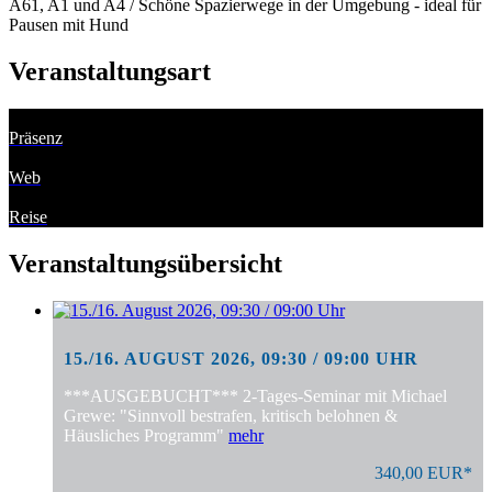
A61, A1 und A4 / Schöne Spazierwege in der Umgebung - ideal für
Pausen mit Hund
Veranstaltungsart
Präsenz
Web
Reise
Veranstaltungsübersicht
15./16. AUGUST 2026, 09:30 / 09:00 UHR
***AUSGEBUCHT*** 2-Tages-Seminar mit Michael
Grewe: "Sinnvoll bestrafen, kritisch belohnen &
Häusliches Programm"
mehr
340,00 EUR*