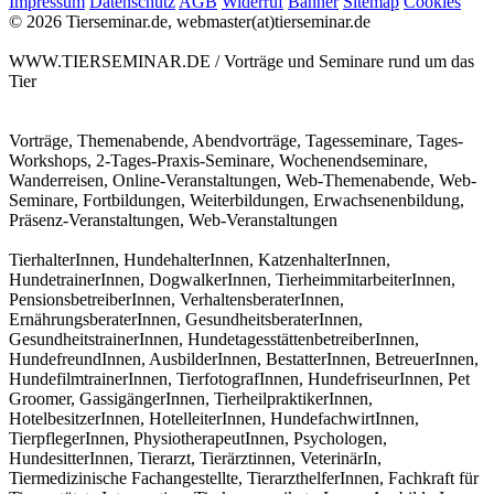
Impressum
Datenschutz
AGB
Widerruf
Banner
Sitemap
Cookies
© 2026 Tierseminar.de, webmaster(at)tierseminar.de
WWW.TIERSEMINAR.DE / Vorträge und Seminare rund um das
Tier
Vorträge, Themenabende, Abendvorträge, Tagesseminare, Tages-
Workshops, 2-Tages-Praxis-Seminare, Wochenendseminare,
Wanderreisen, Online-Veranstaltungen, Web-Themenabende, Web-
Seminare, Fortbildungen, Weiterbildungen, Erwachsenenbildung,
Präsenz-Veranstaltungen, Web-Veranstaltungen
TierhalterInnen, HundehalterInnen, KatzenhalterInnen,
HundetrainerInnen, DogwalkerInnen, TierheimmitarbeiterInnen,
PensionsbetreiberInnen, VerhaltensberaterInnen,
ErnährungsberaterInnen, GesundheitsberaterInnen,
GesundheitstrainerInnen, HundetagesstättenbetreiberInnen,
HundefreundInnen, AusbilderInnen, BestatterInnen, BetreuerInnen,
HundefilmtrainerInnen, TierfotografInnen, HundefriseurInnen, Pet
Groomer, GassigängerInnen, TierheilpraktikerInnen,
HotelbesitzerInnen, HotelleiterInnen, HundefachwirtInnen,
TierpflegerInnen, PhysiotherapeutInnen, Psychologen,
HundesitterInnen, Tierarzt, Tierärztinnen, VeterinärIn,
Tiermedizinische Fachangestellte, TierarzthelferInnen, Fachkraft für