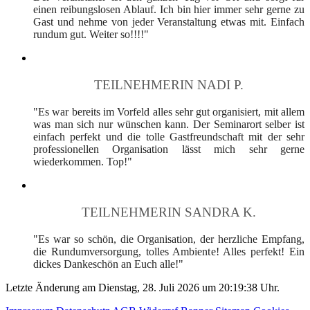
einen reibungslosen Ablauf. Ich bin hier immer sehr gerne zu
Gast und nehme von jeder Veranstaltung etwas mit. Einfach
rundum gut. Weiter so!!!!"
TEILNEHMERIN NADI P.
"Es war bereits im Vorfeld alles sehr gut organisiert, mit allem
was man sich nur wünschen kann. Der Seminarort selber ist
einfach perfekt und die tolle Gastfreundschaft mit der sehr
professionellen Organisation lässt mich sehr gerne
wiederkommen. Top!"
TEILNEHMERIN SANDRA K.
"Es war so schön, die Organisation, der herzliche Empfang,
die Rundumversorgung, tolles Ambiente! Alles perfekt! Ein
dickes Dankeschön an Euch alle!"
Letzte Änderung am Dienstag, 28. Juli 2026 um 20:19:38 Uhr.