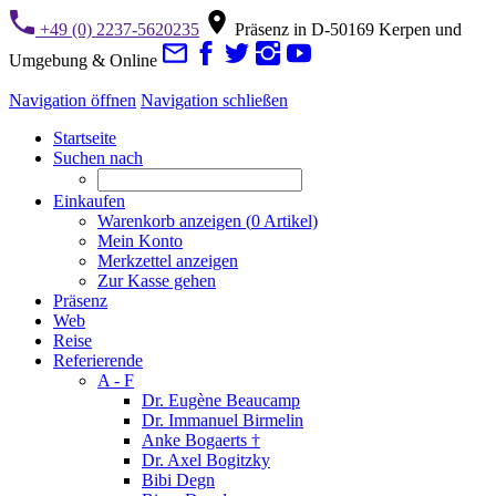
+49 (0) 2237-5620235
Präsenz in D-50169 Kerpen und
Umgebung & Online
Navigation öffnen
Navigation schließen
Startseite
Suchen nach
Einkaufen
Warenkorb anzeigen (
0
Artikel)
Mein Konto
Merkzettel anzeigen
Zur Kasse gehen
Präsenz
Web
Reise
Referierende
A - F
Dr. Eugène Beaucamp
Dr. Immanuel Birmelin
Anke Bogaerts †
Dr. Axel Bogitzky
Bibi Degn