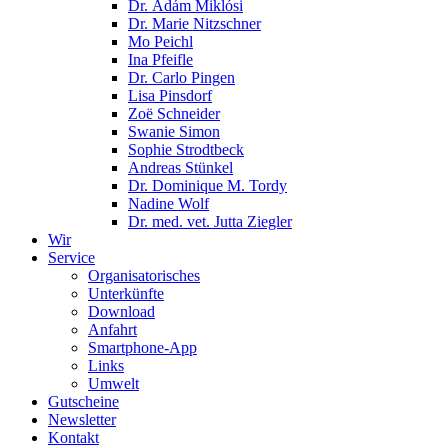
Dr. Ádám Miklósi
Dr. Marie Nitzschner
Mo Peichl
Ina Pfeifle
Dr. Carlo Pingen
Lisa Pinsdorf
Zoë Schneider
Swanie Simon
Sophie Strodtbeck
Andreas Stünkel
Dr. Dominique M. Tordy
Nadine Wolf
Dr. med. vet. Jutta Ziegler
Wir
Service
Organisatorisches
Unterkünfte
Download
Anfahrt
Smartphone-App
Links
Umwelt
Gutscheine
Newsletter
Kontakt