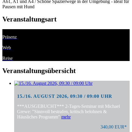
A61, A1 und A4 / Schöne Spazierwege in der Umgebung - ideal für
Pausen mit Hund
Veranstaltungsart
Präsenz
Web
Reise
Veranstaltungsübersicht
15./16. AUGUST 2026, 09:30 / 09:00 UHR
***AUSGEBUCHT*** 2-Tages-Seminar mit Michael
Grewe: "Sinnvoll bestrafen, kritisch belohnen &
Häusliches Programm"
mehr
340,00 EUR*