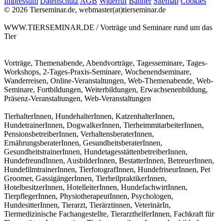
Impressum
Datenschutz
AGB
Widerruf
Banner
Sitemap
Cookies
© 2026 Tierseminar.de, webmaster(at)tierseminar.de
WWW.TIERSEMINAR.DE / Vorträge und Seminare rund um das
Tier
Vorträge, Themenabende, Abendvorträge, Tagesseminare, Tages-
Workshops, 2-Tages-Praxis-Seminare, Wochenendseminare,
Wanderreisen, Online-Veranstaltungen, Web-Themenabende, Web-
Seminare, Fortbildungen, Weiterbildungen, Erwachsenenbildung,
Präsenz-Veranstaltungen, Web-Veranstaltungen
TierhalterInnen, HundehalterInnen, KatzenhalterInnen,
HundetrainerInnen, DogwalkerInnen, TierheimmitarbeiterInnen,
PensionsbetreiberInnen, VerhaltensberaterInnen,
ErnährungsberaterInnen, GesundheitsberaterInnen,
GesundheitstrainerInnen, HundetagesstättenbetreiberInnen,
HundefreundInnen, AusbilderInnen, BestatterInnen, BetreuerInnen,
HundefilmtrainerInnen, TierfotografInnen, HundefriseurInnen, Pet
Groomer, GassigängerInnen, TierheilpraktikerInnen,
HotelbesitzerInnen, HotelleiterInnen, HundefachwirtInnen,
TierpflegerInnen, PhysiotherapeutInnen, Psychologen,
HundesitterInnen, Tierarzt, Tierärztinnen, VeterinärIn,
Tiermedizinische Fachangestellte, TierarzthelferInnen, Fachkraft für