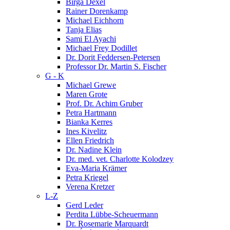
Birga Dexel
Rainer Dorenkamp
Michael Eichhorn
Tanja Elias
Sami El Ayachi
Michael Frey Dodillet
Dr. Dorit Feddersen-Petersen
Professor Dr. Martin S. Fischer
G - K
Michael Grewe
Maren Grote
Prof. Dr. Achim Gruber
Petra Hartmann
Bianka Kerres
Ines Kivelitz
Ellen Friedrich
Dr. Nadine Klein
Dr. med. vet. Charlotte Kolodzey
Eva-Maria Krämer
Petra Kriegel
Verena Kretzer
L-Z
Gerd Leder
Perdita Lübbe-Scheuermann
Dr. Rosemarie Marquardt