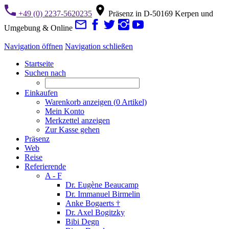
+49 (0) 2237-5620235
Präsenz in D-50169 Kerpen und
Umgebung & Online
Navigation öffnen
Navigation schließen
Startseite
Suchen nach
Einkaufen
Warenkorb anzeigen (
0
Artikel)
Mein Konto
Merkzettel anzeigen
Zur Kasse gehen
Präsenz
Web
Reise
Referierende
A - F
Dr. Eugène Beaucamp
Dr. Immanuel Birmelin
Anke Bogaerts †
Dr. Axel Bogitzky
Bibi Degn