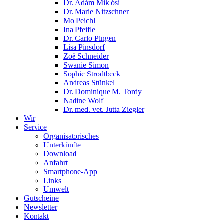
Dr. Ádám Miklósi
Dr. Marie Nitzschner
Mo Peichl
Ina Pfeifle
Dr. Carlo Pingen
Lisa Pinsdorf
Zoë Schneider
Swanie Simon
Sophie Strodtbeck
Andreas Stünkel
Dr. Dominique M. Tordy
Nadine Wolf
Dr. med. vet. Jutta Ziegler
Wir
Service
Organisatorisches
Unterkünfte
Download
Anfahrt
Smartphone-App
Links
Umwelt
Gutscheine
Newsletter
Kontakt