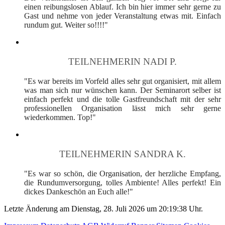
einen reibungslosen Ablauf. Ich bin hier immer sehr gerne zu
Gast und nehme von jeder Veranstaltung etwas mit. Einfach
rundum gut. Weiter so!!!!"
TEILNEHMERIN NADI P.
"Es war bereits im Vorfeld alles sehr gut organisiert, mit allem
was man sich nur wünschen kann. Der Seminarort selber ist
einfach perfekt und die tolle Gastfreundschaft mit der sehr
professionellen Organisation lässt mich sehr gerne
wiederkommen. Top!"
TEILNEHMERIN SANDRA K.
"Es war so schön, die Organisation, der herzliche Empfang,
die Rundumversorgung, tolles Ambiente! Alles perfekt! Ein
dickes Dankeschön an Euch alle!"
Letzte Änderung am Dienstag, 28. Juli 2026 um 20:19:38 Uhr.