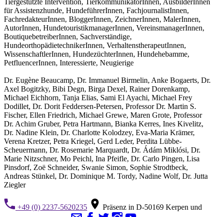
Tiergestützte Intervention, TierkommunikatorInnen, AusbilderInnen
für Assistenzhunde, HundeführerInnen, FachjournalistInnen,
FachredakteurInnen, BloggerInnen, ZeichnerInnen, MalerInnen,
AutorInnen, HundetouristikmanagerInnen, VereinsmanagerInnen,
BoutiquebetreiberInnen, Sachverständige,
HundeorthopädietechnikerInnen, VerhaltenstherapeutInnen,
WissenschaftlerInnen, HundezüchterInnen, Hundehebamme,
PetfluencerInnen, Interessierte, Neugierige
Dr. Eugène Beaucamp, Dr. Immanuel Birmelin, Anke Bogaerts, Dr.
Axel Bogitzky, Bibi Degn, Birga Dexel, Rainer Dorenkamp,
Michael Eichhorn, Tanja Elias, Sami El Ayachi, Michael Frey
Dodillet, Dr. Dorit Feddersen-Petersen, Professor Dr. Martin S.
Fischer, Ellen Friedrich, Michael Grewe, Maren Grote, Professor
Dr. Achim Gruber, Petra Hartmann, Bianka Kerres, Ines Kivelitz,
Dr. Nadine Klein, Dr. Charlotte Kolodzey, Eva-Maria Krämer,
Verena Kretzer, Petra Kriegel, Gerd Leder, Perdita Lübbe-
Scheuermann, Dr. Rosemarie Marquardt, Dr. Ádám Miklósi, Dr.
Marie Nitzschner, Mo Peichl, Ina Pfeifle, Dr. Carlo Pingen, Lisa
Pinsdorf, Zoë Schneider, Swanie Simon, Sophie Strodtbeck,
Andreas Stünkel, Dr. Dominique M. Tordy, Nadine Wolf, Dr. Jutta
Ziegler
+49 (0) 2237-5620235
Präsenz in D-50169 Kerpen und