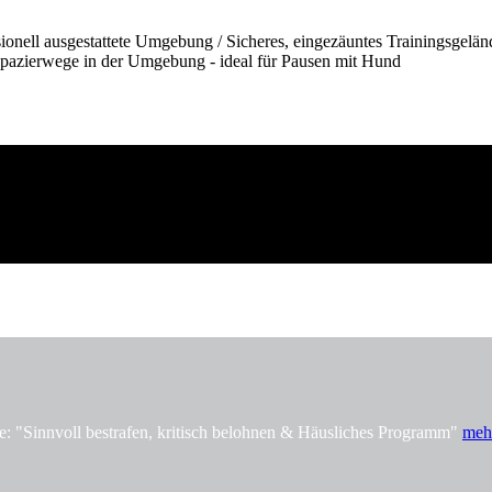
onell ausgestattete Umgebung / Sicheres, eingezäuntes Trainingsgelän
pazierwege in der Umgebung - ideal für Pausen mit Hund
innvoll bestrafen, kritisch belohnen & Häusliches Programm"
meh