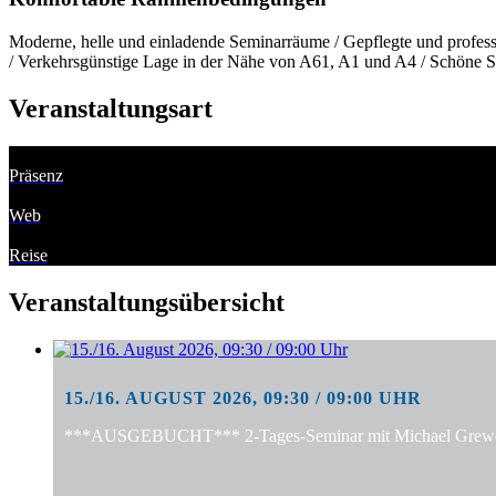
Moderne, helle und einladende Seminarräume / Gepflegte und professi
/ Verkehrsgünstige Lage in der Nähe von A61, A1 und A4 / Schöne S
Veranstaltungsart
Präsenz
Web
Reise
Veranstaltungsübersicht
15./16. AUGUST 2026, 09:30 / 09:00 UHR
***AUSGEBUCHT*** 2-Tages-Seminar mit Michael Grewe: "S