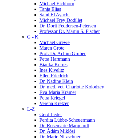
Michael Eichhorn
Tanja Elias
Sami El Ayachi
Michael Frey Dodillet
Dr. Dorit Feddersen-Petersen
Professor Dr. Martin S. Fischer
G - K
Michael Grewe
Maren Grote
Prof. Dr. Achim Gruber
Petra Hartmann
Bianka Kerres
Ines Kivelitz
Ellen Friedrich
Dr. Nadine Klein
Dr. med. vet. Charlotte Kolodzey
Eva-Maria Krämer
Petra Kriegel
Verena Kretzer
L-Z
Gerd Leder
Perdita Lübbe-Scheuermann
Dr. Rosemarie Marquardt
Dr. Ádám Miklósi
Dr. Marie Nitzschner