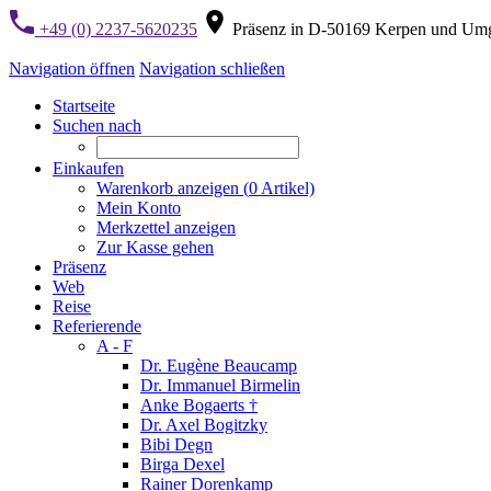
+49 (0) 2237-5620235
Präsenz in D-50169 Kerpen und Um
Navigation öffnen
Navigation schließen
Startseite
Suchen nach
Einkaufen
Warenkorb anzeigen (
0
Artikel)
Mein Konto
Merkzettel anzeigen
Zur Kasse gehen
Präsenz
Web
Reise
Referierende
A - F
Dr. Eugène Beaucamp
Dr. Immanuel Birmelin
Anke Bogaerts †
Dr. Axel Bogitzky
Bibi Degn
Birga Dexel
Rainer Dorenkamp