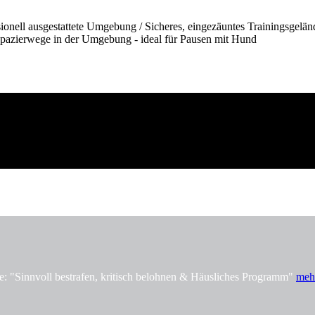
onell ausgestattete Umgebung / Sicheres, eingezäuntes Trainingsgelän
pazierwege in der Umgebung - ideal für Pausen mit Hund
innvoll bestrafen, kritisch belohnen & Häusliches Programm"
meh