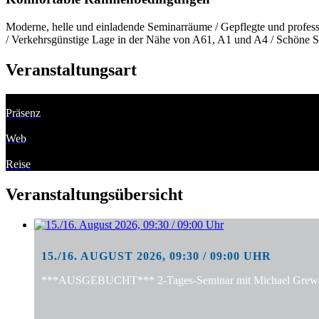
Moderne, helle und einladende Seminarräume / Gepflegte und professi
/ Verkehrsgünstige Lage in der Nähe von A61, A1 und A4 / Schöne S
Veranstaltungsart
Präsenz
Web
Reise
Veranstaltungsübersicht
15./16. AUGUST 2026, 09:30 / 09:00 UHR
***AUSGEBUCHT*** 2-Tages-Seminar mit Michael Grewe: "S