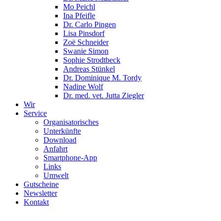
Mo Peichl
Ina Pfeifle
Dr. Carlo Pingen
Lisa Pinsdorf
Zoë Schneider
Swanie Simon
Sophie Strodtbeck
Andreas Stünkel
Dr. Dominique M. Tordy
Nadine Wolf
Dr. med. vet. Jutta Ziegler
Wir
Service
Organisatorisches
Unterkünfte
Download
Anfahrt
Smartphone-App
Links
Umwelt
Gutscheine
Newsletter
Kontakt