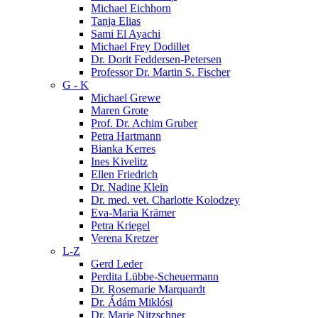
Michael Eichhorn
Tanja Elias
Sami El Ayachi
Michael Frey Dodillet
Dr. Dorit Feddersen-Petersen
Professor Dr. Martin S. Fischer
G - K
Michael Grewe
Maren Grote
Prof. Dr. Achim Gruber
Petra Hartmann
Bianka Kerres
Ines Kivelitz
Ellen Friedrich
Dr. Nadine Klein
Dr. med. vet. Charlotte Kolodzey
Eva-Maria Krämer
Petra Kriegel
Verena Kretzer
L-Z
Gerd Leder
Perdita Lübbe-Scheuermann
Dr. Rosemarie Marquardt
Dr. Ádám Miklósi
Dr. Marie Nitzschner