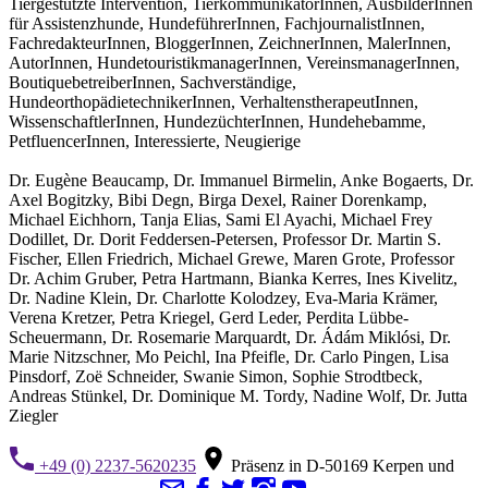
Tiergestützte Intervention, TierkommunikatorInnen, AusbilderInnen
für Assistenzhunde, HundeführerInnen, FachjournalistInnen,
FachredakteurInnen, BloggerInnen, ZeichnerInnen, MalerInnen,
AutorInnen, HundetouristikmanagerInnen, VereinsmanagerInnen,
BoutiquebetreiberInnen, Sachverständige,
HundeorthopädietechnikerInnen, VerhaltenstherapeutInnen,
WissenschaftlerInnen, HundezüchterInnen, Hundehebamme,
PetfluencerInnen, Interessierte, Neugierige
Dr. Eugène Beaucamp, Dr. Immanuel Birmelin, Anke Bogaerts, Dr.
Axel Bogitzky, Bibi Degn, Birga Dexel, Rainer Dorenkamp,
Michael Eichhorn, Tanja Elias, Sami El Ayachi, Michael Frey
Dodillet, Dr. Dorit Feddersen-Petersen, Professor Dr. Martin S.
Fischer, Ellen Friedrich, Michael Grewe, Maren Grote, Professor
Dr. Achim Gruber, Petra Hartmann, Bianka Kerres, Ines Kivelitz,
Dr. Nadine Klein, Dr. Charlotte Kolodzey, Eva-Maria Krämer,
Verena Kretzer, Petra Kriegel, Gerd Leder, Perdita Lübbe-
Scheuermann, Dr. Rosemarie Marquardt, Dr. Ádám Miklósi, Dr.
Marie Nitzschner, Mo Peichl, Ina Pfeifle, Dr. Carlo Pingen, Lisa
Pinsdorf, Zoë Schneider, Swanie Simon, Sophie Strodtbeck,
Andreas Stünkel, Dr. Dominique M. Tordy, Nadine Wolf, Dr. Jutta
Ziegler
+49 (0) 2237-5620235
Präsenz in D-50169 Kerpen und