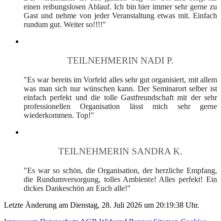
einen reibungslosen Ablauf. Ich bin hier immer sehr gerne zu
Gast und nehme von jeder Veranstaltung etwas mit. Einfach
rundum gut. Weiter so!!!!"
TEILNEHMERIN NADI P.
"Es war bereits im Vorfeld alles sehr gut organisiert, mit allem
was man sich nur wünschen kann. Der Seminarort selber ist
einfach perfekt und die tolle Gastfreundschaft mit der sehr
professionellen Organisation lässt mich sehr gerne
wiederkommen. Top!"
TEILNEHMERIN SANDRA K.
"Es war so schön, die Organisation, der herzliche Empfang,
die Rundumversorgung, tolles Ambiente! Alles perfekt! Ein
dickes Dankeschön an Euch alle!"
Letzte Änderung am Dienstag, 28. Juli 2026 um 20:19:38 Uhr.