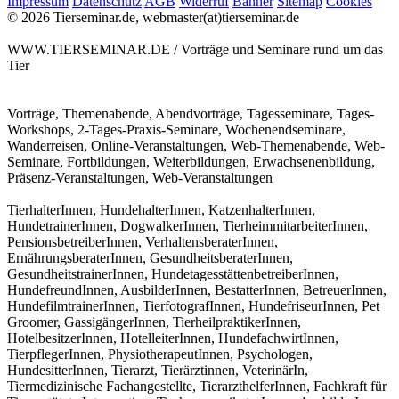
Impressum
Datenschutz
AGB
Widerruf
Banner
Sitemap
Cookies
© 2026 Tierseminar.de, webmaster(at)tierseminar.de
WWW.TIERSEMINAR.DE / Vorträge und Seminare rund um das
Tier
Vorträge, Themenabende, Abendvorträge, Tagesseminare, Tages-
Workshops, 2-Tages-Praxis-Seminare, Wochenendseminare,
Wanderreisen, Online-Veranstaltungen, Web-Themenabende, Web-
Seminare, Fortbildungen, Weiterbildungen, Erwachsenenbildung,
Präsenz-Veranstaltungen, Web-Veranstaltungen
TierhalterInnen, HundehalterInnen, KatzenhalterInnen,
HundetrainerInnen, DogwalkerInnen, TierheimmitarbeiterInnen,
PensionsbetreiberInnen, VerhaltensberaterInnen,
ErnährungsberaterInnen, GesundheitsberaterInnen,
GesundheitstrainerInnen, HundetagesstättenbetreiberInnen,
HundefreundInnen, AusbilderInnen, BestatterInnen, BetreuerInnen,
HundefilmtrainerInnen, TierfotografInnen, HundefriseurInnen, Pet
Groomer, GassigängerInnen, TierheilpraktikerInnen,
HotelbesitzerInnen, HotelleiterInnen, HundefachwirtInnen,
TierpflegerInnen, PhysiotherapeutInnen, Psychologen,
HundesitterInnen, Tierarzt, Tierärztinnen, VeterinärIn,
Tiermedizinische Fachangestellte, TierarzthelferInnen, Fachkraft für