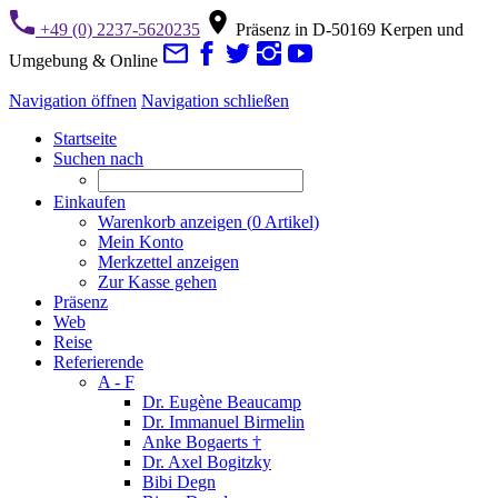
+49 (0) 2237-5620235
Präsenz in D-50169 Kerpen und
Umgebung & Online
Navigation öffnen
Navigation schließen
Startseite
Suchen nach
Einkaufen
Warenkorb anzeigen (
0
Artikel)
Mein Konto
Merkzettel anzeigen
Zur Kasse gehen
Präsenz
Web
Reise
Referierende
A - F
Dr. Eugène Beaucamp
Dr. Immanuel Birmelin
Anke Bogaerts †
Dr. Axel Bogitzky
Bibi Degn