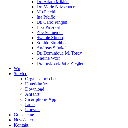
Dr. Ádám Miklósi
Dr. Marie Nitzschner
Mo Peichl
Ina Pfeifle
Dr. Carlo Pingen
Lisa Pinsdorf
Zoë Schneider
Swanie Simon
Sophie Strodtbeck
Andreas Stünkel
Dr. Dominique M. Tordy
Nadine Wolf
Dr. med. vet. Jutta Ziegler
Wir
Service
Organisatorisches
Unterkünfte
Download
Anfahrt
Smartphone-App
Links
Umwelt
Gutscheine
Newsletter
Kontakt