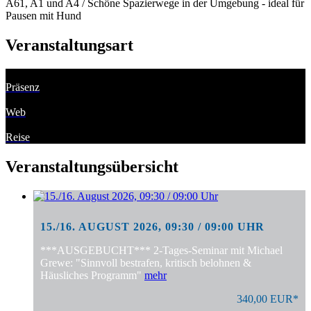
A61, A1 und A4 / Schöne Spazierwege in der Umgebung - ideal für
Pausen mit Hund
Veranstaltungsart
Präsenz
Web
Reise
Veranstaltungsübersicht
15./16. AUGUST 2026, 09:30 / 09:00 UHR
***AUSGEBUCHT*** 2-Tages-Seminar mit Michael
Grewe: "Sinnvoll bestrafen, kritisch belohnen &
Häusliches Programm"
mehr
340,00 EUR*