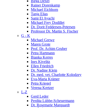
Birga Dexel
Rainer Dorenkamp
Michael Eichhorn
Tanja Elias
Sami El Ayachi
Michael Frey Dodillet
Dr. Dorit Feddersen-Petersen
Professor Dr. Martin S. Fischer
G - K
Michael Grewe
Maren Grote
Prof. Dr. Achim Gruber
Petra Hartmann
Bianka Kerres
Ines Kivelitz
Ellen Friedrich
Dr. Nadine Klein
Dr. med. vet. Charlotte Kolodzey
Eva-Maria Krämer
Petra Kriegel
Verena Kretzer
L-Z
Gerd Leder
Perdita Lübbe-Scheuermann
Dr. Rosemarie Marquardt