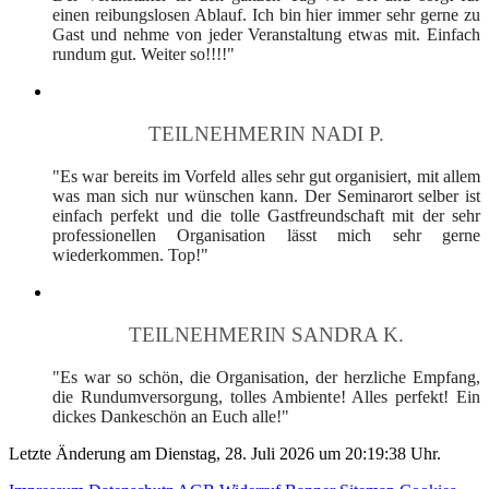
einen reibungslosen Ablauf. Ich bin hier immer sehr gerne zu
Gast und nehme von jeder Veranstaltung etwas mit. Einfach
rundum gut. Weiter so!!!!"
TEILNEHMERIN NADI P.
"Es war bereits im Vorfeld alles sehr gut organisiert, mit allem
was man sich nur wünschen kann. Der Seminarort selber ist
einfach perfekt und die tolle Gastfreundschaft mit der sehr
professionellen Organisation lässt mich sehr gerne
wiederkommen. Top!"
TEILNEHMERIN SANDRA K.
"Es war so schön, die Organisation, der herzliche Empfang,
die Rundumversorgung, tolles Ambiente! Alles perfekt! Ein
dickes Dankeschön an Euch alle!"
Letzte Änderung am Dienstag, 28. Juli 2026 um 20:19:38 Uhr.