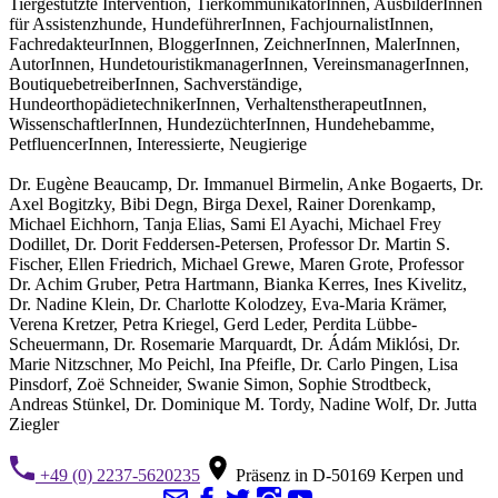
Tiergestützte Intervention, TierkommunikatorInnen, AusbilderInnen
für Assistenzhunde, HundeführerInnen, FachjournalistInnen,
FachredakteurInnen, BloggerInnen, ZeichnerInnen, MalerInnen,
AutorInnen, HundetouristikmanagerInnen, VereinsmanagerInnen,
BoutiquebetreiberInnen, Sachverständige,
HundeorthopädietechnikerInnen, VerhaltenstherapeutInnen,
WissenschaftlerInnen, HundezüchterInnen, Hundehebamme,
PetfluencerInnen, Interessierte, Neugierige
Dr. Eugène Beaucamp, Dr. Immanuel Birmelin, Anke Bogaerts, Dr.
Axel Bogitzky, Bibi Degn, Birga Dexel, Rainer Dorenkamp,
Michael Eichhorn, Tanja Elias, Sami El Ayachi, Michael Frey
Dodillet, Dr. Dorit Feddersen-Petersen, Professor Dr. Martin S.
Fischer, Ellen Friedrich, Michael Grewe, Maren Grote, Professor
Dr. Achim Gruber, Petra Hartmann, Bianka Kerres, Ines Kivelitz,
Dr. Nadine Klein, Dr. Charlotte Kolodzey, Eva-Maria Krämer,
Verena Kretzer, Petra Kriegel, Gerd Leder, Perdita Lübbe-
Scheuermann, Dr. Rosemarie Marquardt, Dr. Ádám Miklósi, Dr.
Marie Nitzschner, Mo Peichl, Ina Pfeifle, Dr. Carlo Pingen, Lisa
Pinsdorf, Zoë Schneider, Swanie Simon, Sophie Strodtbeck,
Andreas Stünkel, Dr. Dominique M. Tordy, Nadine Wolf, Dr. Jutta
Ziegler
+49 (0) 2237-5620235
Präsenz in D-50169 Kerpen und