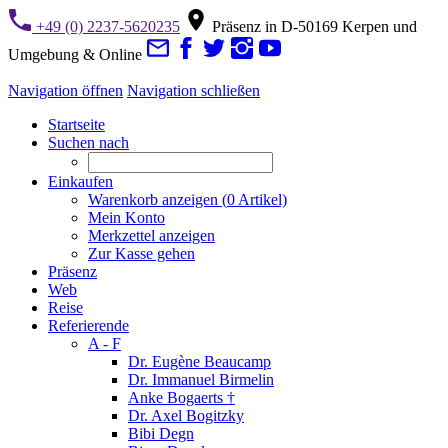
+49 (0) 2237-5620235
Präsenz in D-50169 Kerpen und
Umgebung & Online
Navigation öffnen
Navigation schließen
Startseite
Suchen nach
Einkaufen
Warenkorb anzeigen (
0
Artikel)
Mein Konto
Merkzettel anzeigen
Zur Kasse gehen
Präsenz
Web
Reise
Referierende
A - F
Dr. Eugène Beaucamp
Dr. Immanuel Birmelin
Anke Bogaerts †
Dr. Axel Bogitzky
Bibi Degn