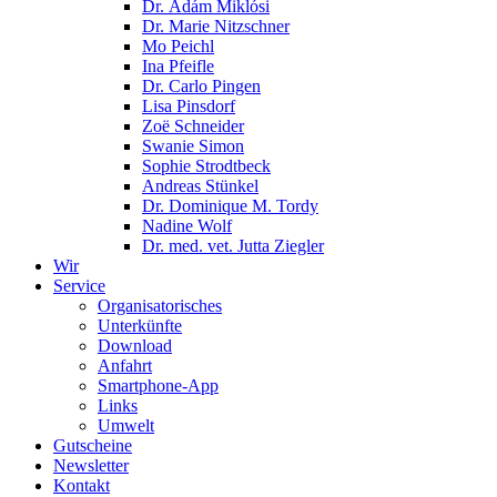
Dr. Ádám Miklósi
Dr. Marie Nitzschner
Mo Peichl
Ina Pfeifle
Dr. Carlo Pingen
Lisa Pinsdorf
Zoë Schneider
Swanie Simon
Sophie Strodtbeck
Andreas Stünkel
Dr. Dominique M. Tordy
Nadine Wolf
Dr. med. vet. Jutta Ziegler
Wir
Service
Organisatorisches
Unterkünfte
Download
Anfahrt
Smartphone-App
Links
Umwelt
Gutscheine
Newsletter
Kontakt