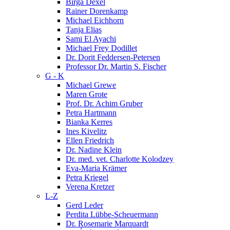
Birga Dexel
Rainer Dorenkamp
Michael Eichhorn
Tanja Elias
Sami El Ayachi
Michael Frey Dodillet
Dr. Dorit Feddersen-Petersen
Professor Dr. Martin S. Fischer
G - K
Michael Grewe
Maren Grote
Prof. Dr. Achim Gruber
Petra Hartmann
Bianka Kerres
Ines Kivelitz
Ellen Friedrich
Dr. Nadine Klein
Dr. med. vet. Charlotte Kolodzey
Eva-Maria Krämer
Petra Kriegel
Verena Kretzer
L-Z
Gerd Leder
Perdita Lübbe-Scheuermann
Dr. Rosemarie Marquardt