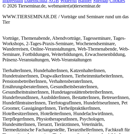
Impressum
Datenschutz
AGB
Widerruf
Banner
Sitemap
Cookies
© 2026 Tierseminar.de, webmaster(at)tierseminar.de
WWW.TIERSEMINAR.DE / Vorträge und Seminare rund um das
Tier
Vorträge, Themenabende, Abendvorträge, Tagesseminare, Tages-
Workshops, 2-Tages-Praxis-Seminare, Wochenendseminare,
Wanderreisen, Online-Veranstaltungen, Web-Themenabende, Web-
Seminare, Fortbildungen, Weiterbildungen, Erwachsenenbildung,
Präsenz-Veranstaltungen, Web-Veranstaltungen
TierhalterInnen, HundehalterInnen, KatzenhalterInnen,
HundetrainerInnen, DogwalkerInnen, TierheimmitarbeiterInnen,
PensionsbetreiberInnen, VerhaltensberaterInnen,
ErnährungsberaterInnen, GesundheitsberaterInnen,
GesundheitstrainerInnen, HundetagesstättenbetreiberInnen,
HundefreundInnen, AusbilderInnen, BestatterInnen, BetreuerInnen,
HundefilmtrainerInnen, TierfotografInnen, HundefriseurInnen, Pet
Groomer, GassigängerInnen, TierheilpraktikerInnen,
HotelbesitzerInnen, HotelleiterInnen, HundefachwirtInnen,
TierpflegerInnen, PhysiotherapeutInnen, Psychologen,
HundesitterInnen, Tierarzt, Tierärztinnen, VeterinärIn,
Tiermedizinische Fachangestellte, TierarzthelferInnen, Fachkraft für