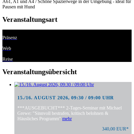
A61, A1 und A4 / Schöne Spazierwege in der Umgebung - ideal für
Pausen mit Hund
Veranstaltungsart
Präsenz
Web
Reise
Veranstaltungsübersicht
15./16. AUGUST 2026, 09:30 / 09:00 UHR
***AUSGEBUCHT*** 2-Tages-Seminar mit Michael
Grewe: "Sinnvoll bestrafen, kritisch belohnen &
Häusliches Programm"
mehr
340,00 EUR*