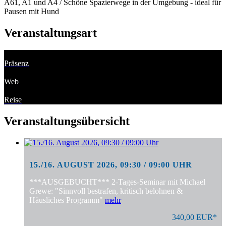
A61, A1 und A4 / Schöne Spazierwege in der Umgebung - ideal für
Pausen mit Hund
Veranstaltungsart
Präsenz
Web
Reise
Veranstaltungsübersicht
15./16. AUGUST 2026, 09:30 / 09:00 UHR
***AUSGEBUCHT*** 2-Tages-Seminar mit Michael
Grewe: "Sinnvoll bestrafen, kritisch belohnen &
Häusliches Programm"
mehr
340,00 EUR*