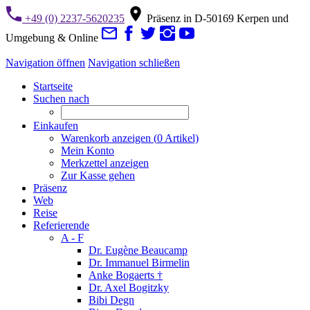
+49 (0) 2237-5620235
Präsenz in D-50169 Kerpen und
Umgebung & Online
Navigation öffnen
Navigation schließen
Startseite
Suchen nach
Einkaufen
Warenkorb anzeigen (
0
Artikel)
Mein Konto
Merkzettel anzeigen
Zur Kasse gehen
Präsenz
Web
Reise
Referierende
A - F
Dr. Eugène Beaucamp
Dr. Immanuel Birmelin
Anke Bogaerts †
Dr. Axel Bogitzky
Bibi Degn