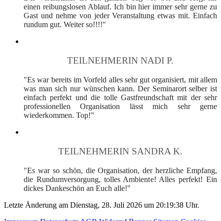
einen reibungslosen Ablauf. Ich bin hier immer sehr gerne zu
Gast und nehme von jeder Veranstaltung etwas mit. Einfach
rundum gut. Weiter so!!!!"
TEILNEHMERIN NADI P.
"Es war bereits im Vorfeld alles sehr gut organisiert, mit allem
was man sich nur wünschen kann. Der Seminarort selber ist
einfach perfekt und die tolle Gastfreundschaft mit der sehr
professionellen Organisation lässt mich sehr gerne
wiederkommen. Top!"
TEILNEHMERIN SANDRA K.
"Es war so schön, die Organisation, der herzliche Empfang,
die Rundumversorgung, tolles Ambiente! Alles perfekt! Ein
dickes Dankeschön an Euch alle!"
Letzte Änderung am Dienstag, 28. Juli 2026 um 20:19:38 Uhr.