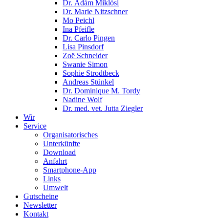
Dr. Ádám Miklósi
Dr. Marie Nitzschner
Mo Peichl
Ina Pfeifle
Dr. Carlo Pingen
Lisa Pinsdorf
Zoë Schneider
Swanie Simon
Sophie Strodtbeck
Andreas Stünkel
Dr. Dominique M. Tordy
Nadine Wolf
Dr. med. vet. Jutta Ziegler
Wir
Service
Organisatorisches
Unterkünfte
Download
Anfahrt
Smartphone-App
Links
Umwelt
Gutscheine
Newsletter
Kontakt