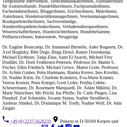
Tiergestützte Intervention, TierkommunikatorInnen, AusbilderInnen
für Assistenzhunde, HundeführerInnen, FachjournalistInnen,
FachredakteurInnen, BloggerInnen, ZeichnerInnen, MalerInnen,
AutorInnen, HundetouristikmanagerInnen, VereinsmanagerInnen,
BoutiquebetreiberInnen, Sachverständige,
HundeorthopädietechnikerInnen, VerhaltenstherapeutInnen,
WissenschaftlerInnen, HundezüchterInnen, Hundehebamme,
PetfluencerInnen, Interessierte, Neugierige
Dr. Eugène Beaucamp, Dr. Immanuel Birmelin, Anke Bogaerts, Dr.
Axel Bogitzky, Bibi Degn, Birga Dexel, Rainer Dorenkamp,
Michael Eichhorn, Tanja Elias, Sami El Ayachi, Michael Frey
Dodillet, Dr. Dorit Feddersen-Petersen, Professor Dr. Martin S.
Fischer, Ellen Friedrich, Michael Grewe, Maren Grote, Professor
Dr. Achim Gruber, Petra Hartmann, Bianka Kerres, Ines Kivelitz,
Dr. Nadine Klein, Dr. Charlotte Kolodzey, Eva-Maria Krämer,
Verena Kretzer, Petra Kriegel, Gerd Leder, Perdita Lübbe-
Scheuermann, Dr. Rosemarie Marquardt, Dr. Ádám Miklósi, Dr.
Marie Nitzschner, Mo Peichl, Ina Pfeifle, Dr. Carlo Pingen, Lisa
Pinsdorf, Zoë Schneider, Swanie Simon, Sophie Strodtbeck,
Andreas Stünkel, Dr. Dominique M. Tordy, Nadine Wolf, Dr. Jutta
Ziegler
+49 (0) 2237-5620235
Präsenz in D-50169 Kerpen und