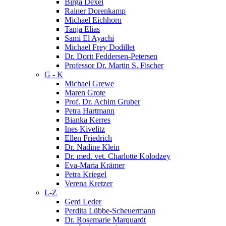
Birga Dexel
Rainer Dorenkamp
Michael Eichhorn
Tanja Elias
Sami El Ayachi
Michael Frey Dodillet
Dr. Dorit Feddersen-Petersen
Professor Dr. Martin S. Fischer
G - K
Michael Grewe
Maren Grote
Prof. Dr. Achim Gruber
Petra Hartmann
Bianka Kerres
Ines Kivelitz
Ellen Friedrich
Dr. Nadine Klein
Dr. med. vet. Charlotte Kolodzey
Eva-Maria Krämer
Petra Kriegel
Verena Kretzer
L-Z
Gerd Leder
Perdita Lübbe-Scheuermann
Dr. Rosemarie Marquardt