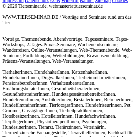
Impressum
Datenschutz
AGB
Widerruf
Banner
Sitemap
Cookies
© 2026 Tierseminar.de, webmaster(at)tierseminar.de
WWW.TIERSEMINAR.DE / Vorträge und Seminare rund um das
Tier
Vorträge, Themenabende, Abendvorträge, Tagesseminare, Tages-
Workshops, 2-Tages-Praxis-Seminare, Wochenendseminare,
Wanderreisen, Online-Veranstaltungen, Web-Themenabende, Web-
Seminare, Fortbildungen, Weiterbildungen, Erwachsenenbildung,
Präsenz-Veranstaltungen, Web-Veranstaltungen
TierhalterInnen, HundehalterInnen, KatzenhalterInnen,
HundetrainerInnen, DogwalkerInnen, TierheimmitarbeiterInnen,
PensionsbetreiberInnen, VerhaltensberaterInnen,
ErnährungsberaterInnen, GesundheitsberaterInnen,
GesundheitstrainerInnen, HundetagesstättenbetreiberInnen,
HundefreundInnen, AusbilderInnen, BestatterInnen, BetreuerInnen,
HundefilmtrainerInnen, TierfotografInnen, HundefriseurInnen, Pet
Groomer, GassigängerInnen, TierheilpraktikerInnen,
HotelbesitzerInnen, HotelleiterInnen, HundefachwirtInnen,
TierpflegerInnen, PhysiotherapeutInnen, Psychologen,
HundesitterInnen, Tierarzt, Tierärztinnen, VeterinärIn,
Tiermedizinische Fachangestellte, TierarzthelferInnen, Fachkraft für