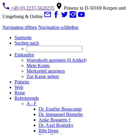
+49 (0) 2237-5620235
Präsenz in D-50169 Kerpen und
Umgebung & Online
Navigation öffnen
Navigation schließen
Startseite
Suchen nach
Einkaufen
Warenkorb anzeigen (
0
Artikel)
Mein Konto
Merkzettel anzeigen
Zur Kasse gehen
Präsenz
Web
Reise
Referierende
A - F
Dr. Eugène Beaucamp
Dr. Immanuel Birmelin
Anke Bogaerts †
Dr. Axel Bogitzky
Bibi Degn