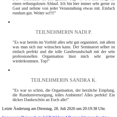
einen reibungslosen Ablauf. Ich bin hier immer sehr gerne zu
Gast und nehme von jeder Veranstaltung etwas mit. Einfach
rundum gut. Weiter so!!!!"
TEILNEHMERIN NADI P.
"Es war bereits im Vorfeld alles sehr gut organisiert, mit allem
was man sich nur wünschen kann. Der Seminarort selber ist
einfach perfekt und die tolle Gastfreundschaft mit der sehr
professionellen Organisation lässt mich sehr gerne
wiederkommen. Top!"
TEILNEHMERIN SANDRA K.
"Es war so schön, die Organisation, der herzliche Empfang,
die Rundumversorgung, tolles Ambiente! Alles perfekt! Ein
dickes Dankeschön an Euch alle!"
Letzte Änderung am Dienstag, 28. Juli 2026 um 20:19:38 Uhr.