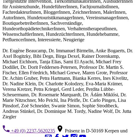
Tiergestützte Intervention, TierkommunikatorInnen, AusbilderInnen
für Assistenzhunde, HundeführerInnen, FachjournalistInnen,
FachredakteurInnen, BloggerInnen, ZeichnerInnen, MalerInnen,
AutorInnen, HundetouristikmanagerInnen, VereinsmanagerInnen,
BoutiquebetreiberInnen, Sachverständige,
HundeorthopädietechnikerInnen, VerhaltenstherapeutInnen,
WissenschaftlerInnen, HundezüchterInnen, Hundehebamme,
PetfluencerInnen, Interessierte, Neugierige
Dr. Eugène Beaucamp, Dr. Immanuel Birmelin, Anke Bogaerts, Dr.
Axel Bogitzky, Bibi Degn, Birga Dexel, Rainer Dorenkamp,
Michael Eichhorn, Tanja Elias, Sami El Ayachi, Michael Frey
Dodillet, Dr. Dorit Feddersen-Petersen, Professor Dr. Martin S.
Fischer, Ellen Friedrich, Michael Grewe, Maren Grote, Professor
Dr. Achim Gruber, Petra Hartmann, Bianka Kerres, Ines Kivelitz,
Dr. Nadine Klein, Dr. Charlotte Kolodzey, Eva-Maria Krämer,
Verena Kretzer, Petra Kriegel, Gerd Leder, Perdita Lübbe-
Scheuermann, Dr. Rosemarie Marquardt, Dr. Ádám Miklósi, Dr.
Marie Nitzschner, Mo Peichl, Ina Pfeifle, Dr. Carlo Pingen, Lisa
Pinsdorf, Zoë Schneider, Swanie Simon, Sophie Strodtbeck,
Andreas Stünkel, Dr. Dominique M. Tordy, Nadine Wolf, Dr. Jutta
Ziegler
+49 (0) 2237-5620235
Präsenz in D-50169 Kerpen und