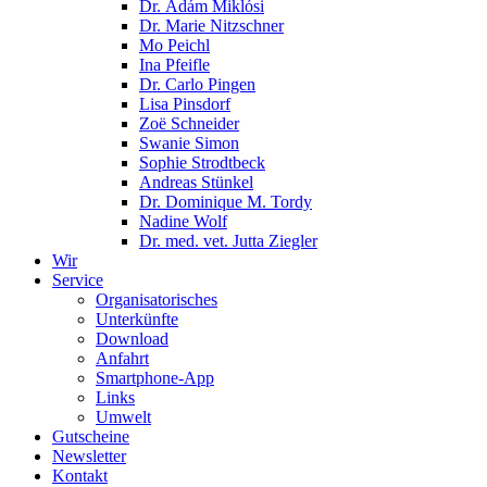
Dr. Ádám Miklósi
Dr. Marie Nitzschner
Mo Peichl
Ina Pfeifle
Dr. Carlo Pingen
Lisa Pinsdorf
Zoë Schneider
Swanie Simon
Sophie Strodtbeck
Andreas Stünkel
Dr. Dominique M. Tordy
Nadine Wolf
Dr. med. vet. Jutta Ziegler
Wir
Service
Organisatorisches
Unterkünfte
Download
Anfahrt
Smartphone-App
Links
Umwelt
Gutscheine
Newsletter
Kontakt