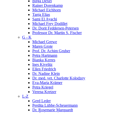
Birga Dexel
Rainer Dorenkamp
Michael Eichhorn
Tanja Elias
Sami El Ayachi
Michael Frey Dodillet
Dr. Dorit Feddersen-Petersen
Professor Dr. Martin S. Fischer
G - K
Michael Grewe
Maren Grote
Prof. Dr. Achim Gruber
Petra Hartmann
Bianka Kerres
Ines Kivelitz
Ellen Friedrich
Dr. Nadine Klein
Dr. med. vet. Charlotte Kolodzey
Eva-Maria Krämer
Petra Kriegel
Verena Kretzer
L-Z
Gerd Leder
Perdita Lübbe-Scheuermann
Dr. Rosemarie Marquardt