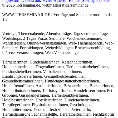
Impressum
Datenschutz
AGB
Widerruf
Banner
Sitemap
Cookies
© 2026 Tierseminar.de, webmaster(at)tierseminar.de
WWW.TIERSEMINAR.DE / Vorträge und Seminare rund um das
Tier
Vorträge, Themenabende, Abendvorträge, Tagesseminare, Tages-
Workshops, 2-Tages-Praxis-Seminare, Wochenendseminare,
Wanderreisen, Online-Veranstaltungen, Web-Themenabende, Web-
Seminare, Fortbildungen, Weiterbildungen, Erwachsenenbildung,
Präsenz-Veranstaltungen, Web-Veranstaltungen
TierhalterInnen, HundehalterInnen, KatzenhalterInnen,
HundetrainerInnen, DogwalkerInnen, TierheimmitarbeiterInnen,
PensionsbetreiberInnen, VerhaltensberaterInnen,
ErnährungsberaterInnen, GesundheitsberaterInnen,
GesundheitstrainerInnen, HundetagesstättenbetreiberInnen,
HundefreundInnen, AusbilderInnen, BestatterInnen, BetreuerInnen,
HundefilmtrainerInnen, TierfotografInnen, HundefriseurInnen, Pet
Groomer, GassigängerInnen, TierheilpraktikerInnen,
HotelbesitzerInnen, HotelleiterInnen, HundefachwirtInnen,
TierpflegerInnen, PhysiotherapeutInnen, Psychologen,
HundesitterInnen, Tierarzt, Tierärztinnen, VeterinärIn,
Tiermedizinische Fachangestellte, TierarzthelferInnen, Fachkraft für