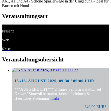
A61, A1 und A4 / Schöne Spazierwege in der Umgebung - ideal für
Pausen mit Hund
Veranstaltungsart
Präsenz
Web
Reise
Veranstaltungsübersicht
15./16. AUGUST 2026, 09:30 / 09:00 UHR
***AUSGEBUCHT*** 2-Tages-Seminar mit Michael
Grewe: "Sinnvoll bestrafen, kritisch belohnen &
Häusliches Programm"
mehr
340,00 EUR*