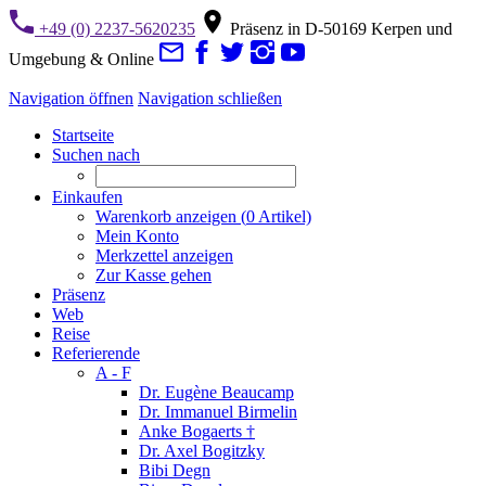
+49 (0) 2237-5620235
Präsenz in D-50169 Kerpen und
Umgebung & Online
Navigation öffnen
Navigation schließen
Startseite
Suchen nach
Einkaufen
Warenkorb anzeigen (
0
Artikel)
Mein Konto
Merkzettel anzeigen
Zur Kasse gehen
Präsenz
Web
Reise
Referierende
A - F
Dr. Eugène Beaucamp
Dr. Immanuel Birmelin
Anke Bogaerts †
Dr. Axel Bogitzky
Bibi Degn