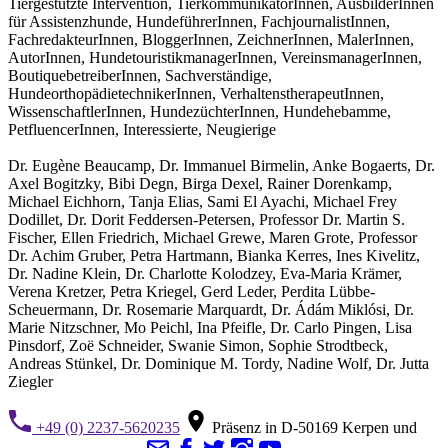
Tiergestützte Intervention, TierkommunikatorInnen, AusbilderInnen
für Assistenzhunde, HundeführerInnen, FachjournalistInnen,
FachredakteurInnen, BloggerInnen, ZeichnerInnen, MalerInnen,
AutorInnen, HundetouristikmanagerInnen, VereinsmanagerInnen,
BoutiquebetreiberInnen, Sachverständige,
HundeorthopädietechnikerInnen, VerhaltenstherapeutInnen,
WissenschaftlerInnen, HundezüchterInnen, Hundehebamme,
PetfluencerInnen, Interessierte, Neugierige
Dr. Eugène Beaucamp, Dr. Immanuel Birmelin, Anke Bogaerts, Dr.
Axel Bogitzky, Bibi Degn, Birga Dexel, Rainer Dorenkamp,
Michael Eichhorn, Tanja Elias, Sami El Ayachi, Michael Frey
Dodillet, Dr. Dorit Feddersen-Petersen, Professor Dr. Martin S.
Fischer, Ellen Friedrich, Michael Grewe, Maren Grote, Professor
Dr. Achim Gruber, Petra Hartmann, Bianka Kerres, Ines Kivelitz,
Dr. Nadine Klein, Dr. Charlotte Kolodzey, Eva-Maria Krämer,
Verena Kretzer, Petra Kriegel, Gerd Leder, Perdita Lübbe-
Scheuermann, Dr. Rosemarie Marquardt, Dr. Ádám Miklósi, Dr.
Marie Nitzschner, Mo Peichl, Ina Pfeifle, Dr. Carlo Pingen, Lisa
Pinsdorf, Zoë Schneider, Swanie Simon, Sophie Strodtbeck,
Andreas Stünkel, Dr. Dominique M. Tordy, Nadine Wolf, Dr. Jutta
Ziegler
+49 (0) 2237-5620235
Präsenz in D-50169 Kerpen und