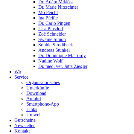
Dr. Ádám Miklósi
Dr. Marie Nitzschner
Mo Peichl
Ina Pfeifle
Dr. Carlo Pingen
Lisa Pinsdorf
Zoë Schneider
Swanie Simon
Sophie Strodtbeck
Andreas Stünkel
Dr. Dominique M. Tordy
Nadine Wolf
Dr. med. vet. Jutta Ziegler
Wir
Service
Organisatorisches
Unterkünfte
Download
Anfahrt
Smartphone-App
Links
Umwelt
Gutscheine
Newsletter
Kontakt