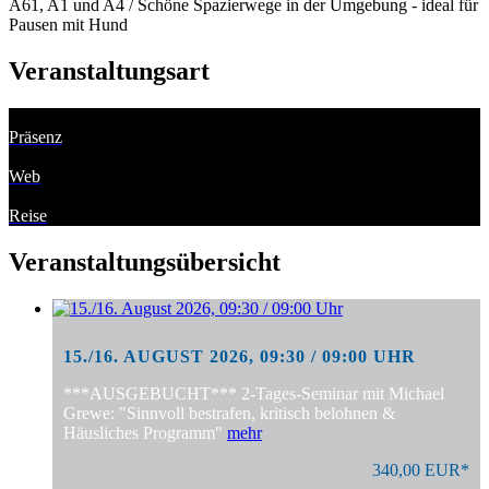
A61, A1 und A4 / Schöne Spazierwege in der Umgebung - ideal für
Pausen mit Hund
Veranstaltungsart
Präsenz
Web
Reise
Veranstaltungsübersicht
15./16. AUGUST 2026, 09:30 / 09:00 UHR
***AUSGEBUCHT*** 2-Tages-Seminar mit Michael
Grewe: "Sinnvoll bestrafen, kritisch belohnen &
Häusliches Programm"
mehr
340,00 EUR*