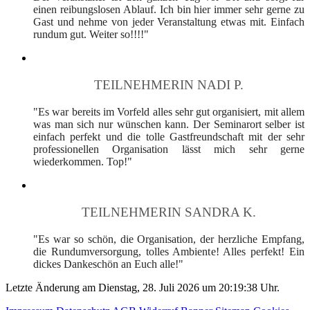
einen reibungslosen Ablauf. Ich bin hier immer sehr gerne zu
Gast und nehme von jeder Veranstaltung etwas mit. Einfach
rundum gut. Weiter so!!!!"
TEILNEHMERIN NADI P.
"Es war bereits im Vorfeld alles sehr gut organisiert, mit allem
was man sich nur wünschen kann. Der Seminarort selber ist
einfach perfekt und die tolle Gastfreundschaft mit der sehr
professionellen Organisation lässt mich sehr gerne
wiederkommen. Top!"
TEILNEHMERIN SANDRA K.
"Es war so schön, die Organisation, der herzliche Empfang,
die Rundumversorgung, tolles Ambiente! Alles perfekt! Ein
dickes Dankeschön an Euch alle!"
Letzte Änderung am Dienstag, 28. Juli 2026 um 20:19:38 Uhr.