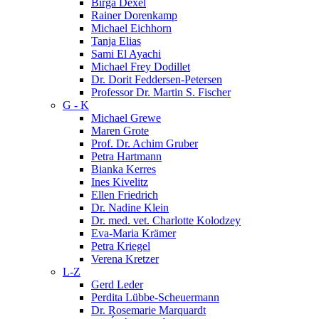
Birga Dexel
Rainer Dorenkamp
Michael Eichhorn
Tanja Elias
Sami El Ayachi
Michael Frey Dodillet
Dr. Dorit Feddersen-Petersen
Professor Dr. Martin S. Fischer
G - K
Michael Grewe
Maren Grote
Prof. Dr. Achim Gruber
Petra Hartmann
Bianka Kerres
Ines Kivelitz
Ellen Friedrich
Dr. Nadine Klein
Dr. med. vet. Charlotte Kolodzey
Eva-Maria Krämer
Petra Kriegel
Verena Kretzer
L-Z
Gerd Leder
Perdita Lübbe-Scheuermann
Dr. Rosemarie Marquardt