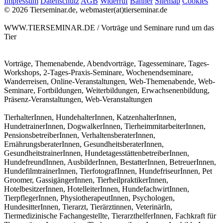
Impressum
Datenschutz
AGB
Widerruf
Banner
Sitemap
Cookies
© 2026 Tierseminar.de, webmaster(at)tierseminar.de
WWW.TIERSEMINAR.DE / Vorträge und Seminare rund um das
Tier
Vorträge, Themenabende, Abendvorträge, Tagesseminare, Tages-
Workshops, 2-Tages-Praxis-Seminare, Wochenendseminare,
Wanderreisen, Online-Veranstaltungen, Web-Themenabende, Web-
Seminare, Fortbildungen, Weiterbildungen, Erwachsenenbildung,
Präsenz-Veranstaltungen, Web-Veranstaltungen
TierhalterInnen, HundehalterInnen, KatzenhalterInnen,
HundetrainerInnen, DogwalkerInnen, TierheimmitarbeiterInnen,
PensionsbetreiberInnen, VerhaltensberaterInnen,
ErnährungsberaterInnen, GesundheitsberaterInnen,
GesundheitstrainerInnen, HundetagesstättenbetreiberInnen,
HundefreundInnen, AusbilderInnen, BestatterInnen, BetreuerInnen,
HundefilmtrainerInnen, TierfotografInnen, HundefriseurInnen, Pet
Groomer, GassigängerInnen, TierheilpraktikerInnen,
HotelbesitzerInnen, HotelleiterInnen, HundefachwirtInnen,
TierpflegerInnen, PhysiotherapeutInnen, Psychologen,
HundesitterInnen, Tierarzt, Tierärztinnen, VeterinärIn,
Tiermedizinische Fachangestellte, TierarzthelferInnen, Fachkraft für