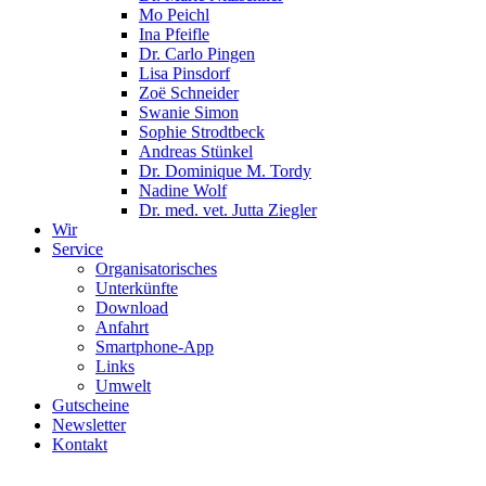
Mo Peichl
Ina Pfeifle
Dr. Carlo Pingen
Lisa Pinsdorf
Zoë Schneider
Swanie Simon
Sophie Strodtbeck
Andreas Stünkel
Dr. Dominique M. Tordy
Nadine Wolf
Dr. med. vet. Jutta Ziegler
Wir
Service
Organisatorisches
Unterkünfte
Download
Anfahrt
Smartphone-App
Links
Umwelt
Gutscheine
Newsletter
Kontakt