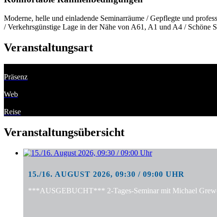
Moderne, helle und einladende Seminarräume / Gepflegte und professi
/ Verkehrsgünstige Lage in der Nähe von A61, A1 und A4 / Schöne S
Veranstaltungsart
Präsenz
Web
Reise
Veranstaltungsübersicht
15./16. AUGUST 2026, 09:30 / 09:00 UHR
***AUSGEBUCHT*** 2-Tages-Seminar mit Michael Grewe: "S