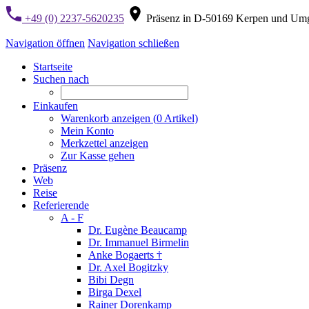
+49 (0) 2237-5620235
Präsenz in D-50169 Kerpen und Um
Navigation öffnen
Navigation schließen
Startseite
Suchen nach
Einkaufen
Warenkorb anzeigen (
0
Artikel)
Mein Konto
Merkzettel anzeigen
Zur Kasse gehen
Präsenz
Web
Reise
Referierende
A - F
Dr. Eugène Beaucamp
Dr. Immanuel Birmelin
Anke Bogaerts †
Dr. Axel Bogitzky
Bibi Degn
Birga Dexel
Rainer Dorenkamp