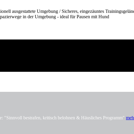
onell ausgestattete Umgebung / Sicheres, eingezäuntes Trainingsgelän
pazierwege in der Umgebung - ideal für Pausen mit Hund
innvoll bestrafen, kritisch belohnen & Häusliches Programm"
meh