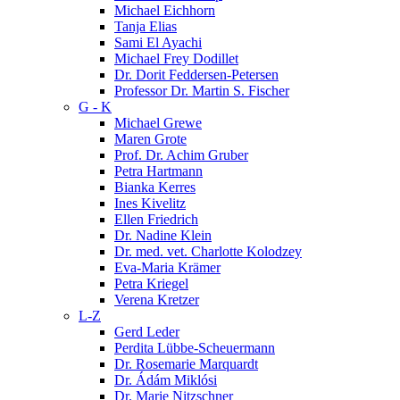
Michael Eichhorn
Tanja Elias
Sami El Ayachi
Michael Frey Dodillet
Dr. Dorit Feddersen-Petersen
Professor Dr. Martin S. Fischer
G - K
Michael Grewe
Maren Grote
Prof. Dr. Achim Gruber
Petra Hartmann
Bianka Kerres
Ines Kivelitz
Ellen Friedrich
Dr. Nadine Klein
Dr. med. vet. Charlotte Kolodzey
Eva-Maria Krämer
Petra Kriegel
Verena Kretzer
L-Z
Gerd Leder
Perdita Lübbe-Scheuermann
Dr. Rosemarie Marquardt
Dr. Ádám Miklósi
Dr. Marie Nitzschner