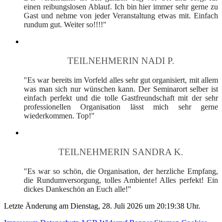
einen reibungslosen Ablauf. Ich bin hier immer sehr gerne zu
Gast und nehme von jeder Veranstaltung etwas mit. Einfach
rundum gut. Weiter so!!!!"
TEILNEHMERIN NADI P.
"Es war bereits im Vorfeld alles sehr gut organisiert, mit allem
was man sich nur wünschen kann. Der Seminarort selber ist
einfach perfekt und die tolle Gastfreundschaft mit der sehr
professionellen Organisation lässt mich sehr gerne
wiederkommen. Top!"
TEILNEHMERIN SANDRA K.
"Es war so schön, die Organisation, der herzliche Empfang,
die Rundumversorgung, tolles Ambiente! Alles perfekt! Ein
dickes Dankeschön an Euch alle!"
Letzte Änderung am Dienstag, 28. Juli 2026 um 20:19:38 Uhr.