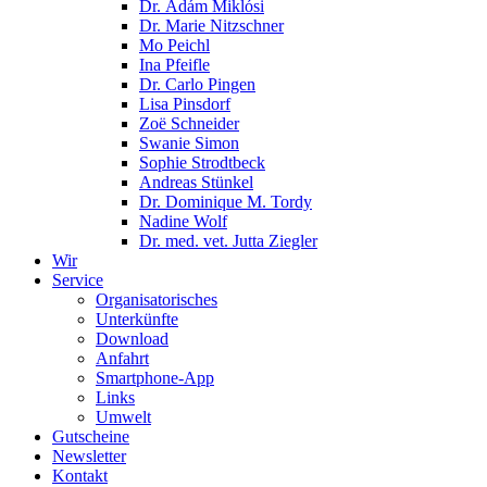
Dr. Ádám Miklósi
Dr. Marie Nitzschner
Mo Peichl
Ina Pfeifle
Dr. Carlo Pingen
Lisa Pinsdorf
Zoë Schneider
Swanie Simon
Sophie Strodtbeck
Andreas Stünkel
Dr. Dominique M. Tordy
Nadine Wolf
Dr. med. vet. Jutta Ziegler
Wir
Service
Organisatorisches
Unterkünfte
Download
Anfahrt
Smartphone-App
Links
Umwelt
Gutscheine
Newsletter
Kontakt