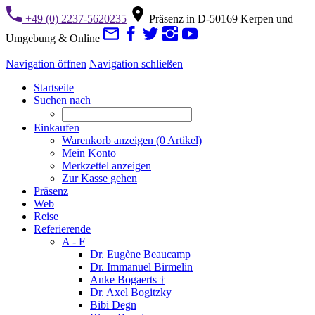
+49 (0) 2237-5620235
Präsenz in D-50169 Kerpen und
Umgebung & Online
Navigation öffnen
Navigation schließen
Startseite
Suchen nach
Einkaufen
Warenkorb anzeigen (
0
Artikel)
Mein Konto
Merkzettel anzeigen
Zur Kasse gehen
Präsenz
Web
Reise
Referierende
A - F
Dr. Eugène Beaucamp
Dr. Immanuel Birmelin
Anke Bogaerts †
Dr. Axel Bogitzky
Bibi Degn