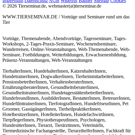
Impressum
Datenschutz
AGB
Widerruf
Banner
Sitemap
Cookies
© 2026 Tierseminar.de, webmaster(at)tierseminar.de
WWW.TIERSEMINAR.DE / Vorträge und Seminare rund um das
Tier
Vorträge, Themenabende, Abendvorträge, Tagesseminare, Tages-
Workshops, 2-Tages-Praxis-Seminare, Wochenendseminare,
Wanderreisen, Online-Veranstaltungen, Web-Themenabende, Web-
Seminare, Fortbildungen, Weiterbildungen, Erwachsenenbildung,
Präsenz-Veranstaltungen, Web-Veranstaltungen
TierhalterInnen, HundehalterInnen, KatzenhalterInnen,
HundetrainerInnen, DogwalkerInnen, TierheimmitarbeiterInnen,
PensionsbetreiberInnen, VerhaltensberaterInnen,
ErnährungsberaterInnen, GesundheitsberaterInnen,
GesundheitstrainerInnen, HundetagesstättenbetreiberInnen,
HundefreundInnen, AusbilderInnen, BestatterInnen, BetreuerInnen,
HundefilmtrainerInnen, TierfotografInnen, HundefriseurInnen, Pet
Groomer, GassigängerInnen, TierheilpraktikerInnen,
HotelbesitzerInnen, HotelleiterInnen, HundefachwirtInnen,
TierpflegerInnen, PhysiotherapeutInnen, Psychologen,
HundesitterInnen, Tierarzt, Tierärztinnen, VeterinärIn,
Tiermedizinische Fachangestellte, TierarzthelferInnen, Fachkraft für