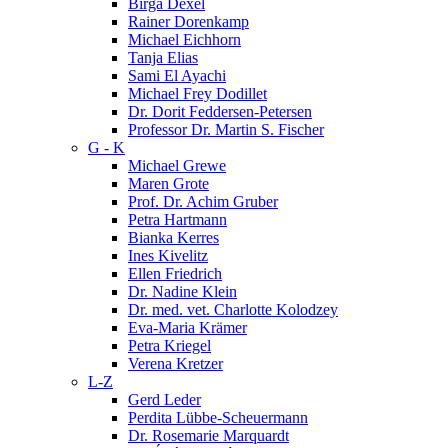
Birga Dexel
Rainer Dorenkamp
Michael Eichhorn
Tanja Elias
Sami El Ayachi
Michael Frey Dodillet
Dr. Dorit Feddersen-Petersen
Professor Dr. Martin S. Fischer
G - K
Michael Grewe
Maren Grote
Prof. Dr. Achim Gruber
Petra Hartmann
Bianka Kerres
Ines Kivelitz
Ellen Friedrich
Dr. Nadine Klein
Dr. med. vet. Charlotte Kolodzey
Eva-Maria Krämer
Petra Kriegel
Verena Kretzer
L-Z
Gerd Leder
Perdita Lübbe-Scheuermann
Dr. Rosemarie Marquardt