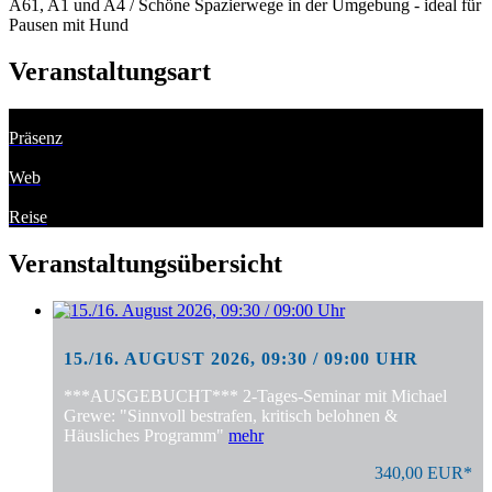
A61, A1 und A4 / Schöne Spazierwege in der Umgebung - ideal für
Pausen mit Hund
Veranstaltungsart
Präsenz
Web
Reise
Veranstaltungsübersicht
15./16. AUGUST 2026, 09:30 / 09:00 UHR
***AUSGEBUCHT*** 2-Tages-Seminar mit Michael
Grewe: "Sinnvoll bestrafen, kritisch belohnen &
Häusliches Programm"
mehr
340,00 EUR*