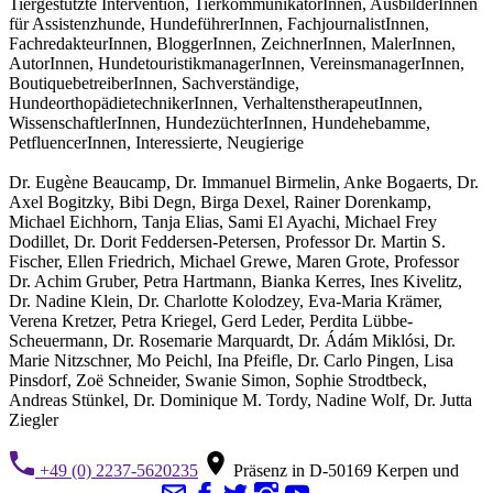
Tiergestützte Intervention, TierkommunikatorInnen, AusbilderInnen
für Assistenzhunde, HundeführerInnen, FachjournalistInnen,
FachredakteurInnen, BloggerInnen, ZeichnerInnen, MalerInnen,
AutorInnen, HundetouristikmanagerInnen, VereinsmanagerInnen,
BoutiquebetreiberInnen, Sachverständige,
HundeorthopädietechnikerInnen, VerhaltenstherapeutInnen,
WissenschaftlerInnen, HundezüchterInnen, Hundehebamme,
PetfluencerInnen, Interessierte, Neugierige
Dr. Eugène Beaucamp, Dr. Immanuel Birmelin, Anke Bogaerts, Dr.
Axel Bogitzky, Bibi Degn, Birga Dexel, Rainer Dorenkamp,
Michael Eichhorn, Tanja Elias, Sami El Ayachi, Michael Frey
Dodillet, Dr. Dorit Feddersen-Petersen, Professor Dr. Martin S.
Fischer, Ellen Friedrich, Michael Grewe, Maren Grote, Professor
Dr. Achim Gruber, Petra Hartmann, Bianka Kerres, Ines Kivelitz,
Dr. Nadine Klein, Dr. Charlotte Kolodzey, Eva-Maria Krämer,
Verena Kretzer, Petra Kriegel, Gerd Leder, Perdita Lübbe-
Scheuermann, Dr. Rosemarie Marquardt, Dr. Ádám Miklósi, Dr.
Marie Nitzschner, Mo Peichl, Ina Pfeifle, Dr. Carlo Pingen, Lisa
Pinsdorf, Zoë Schneider, Swanie Simon, Sophie Strodtbeck,
Andreas Stünkel, Dr. Dominique M. Tordy, Nadine Wolf, Dr. Jutta
Ziegler
+49 (0) 2237-5620235
Präsenz in D-50169 Kerpen und