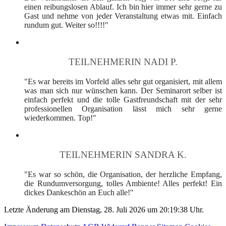
einen reibungslosen Ablauf. Ich bin hier immer sehr gerne zu
Gast und nehme von jeder Veranstaltung etwas mit. Einfach
rundum gut. Weiter so!!!!"
TEILNEHMERIN NADI P.
"Es war bereits im Vorfeld alles sehr gut organisiert, mit allem
was man sich nur wünschen kann. Der Seminarort selber ist
einfach perfekt und die tolle Gastfreundschaft mit der sehr
professionellen Organisation lässt mich sehr gerne
wiederkommen. Top!"
TEILNEHMERIN SANDRA K.
"Es war so schön, die Organisation, der herzliche Empfang,
die Rundumversorgung, tolles Ambiente! Alles perfekt! Ein
dickes Dankeschön an Euch alle!"
Letzte Änderung am Dienstag, 28. Juli 2026 um 20:19:38 Uhr.