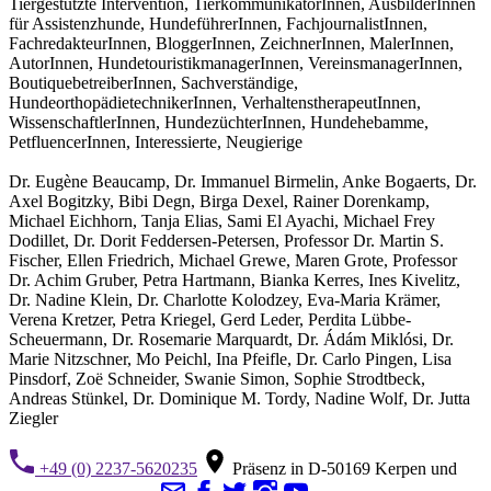
Tiergestützte Intervention, TierkommunikatorInnen, AusbilderInnen
für Assistenzhunde, HundeführerInnen, FachjournalistInnen,
FachredakteurInnen, BloggerInnen, ZeichnerInnen, MalerInnen,
AutorInnen, HundetouristikmanagerInnen, VereinsmanagerInnen,
BoutiquebetreiberInnen, Sachverständige,
HundeorthopädietechnikerInnen, VerhaltenstherapeutInnen,
WissenschaftlerInnen, HundezüchterInnen, Hundehebamme,
PetfluencerInnen, Interessierte, Neugierige
Dr. Eugène Beaucamp, Dr. Immanuel Birmelin, Anke Bogaerts, Dr.
Axel Bogitzky, Bibi Degn, Birga Dexel, Rainer Dorenkamp,
Michael Eichhorn, Tanja Elias, Sami El Ayachi, Michael Frey
Dodillet, Dr. Dorit Feddersen-Petersen, Professor Dr. Martin S.
Fischer, Ellen Friedrich, Michael Grewe, Maren Grote, Professor
Dr. Achim Gruber, Petra Hartmann, Bianka Kerres, Ines Kivelitz,
Dr. Nadine Klein, Dr. Charlotte Kolodzey, Eva-Maria Krämer,
Verena Kretzer, Petra Kriegel, Gerd Leder, Perdita Lübbe-
Scheuermann, Dr. Rosemarie Marquardt, Dr. Ádám Miklósi, Dr.
Marie Nitzschner, Mo Peichl, Ina Pfeifle, Dr. Carlo Pingen, Lisa
Pinsdorf, Zoë Schneider, Swanie Simon, Sophie Strodtbeck,
Andreas Stünkel, Dr. Dominique M. Tordy, Nadine Wolf, Dr. Jutta
Ziegler
+49 (0) 2237-5620235
Präsenz in D-50169 Kerpen und