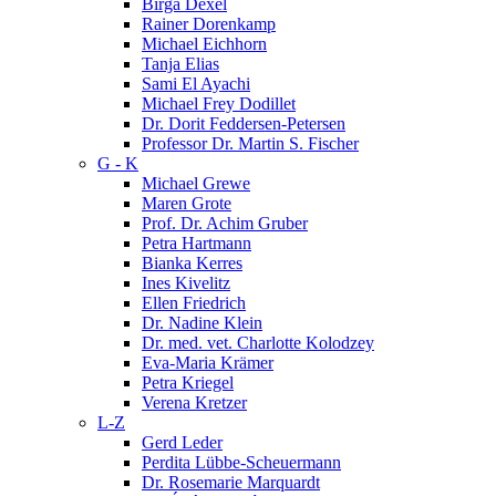
Birga Dexel
Rainer Dorenkamp
Michael Eichhorn
Tanja Elias
Sami El Ayachi
Michael Frey Dodillet
Dr. Dorit Feddersen-Petersen
Professor Dr. Martin S. Fischer
G - K
Michael Grewe
Maren Grote
Prof. Dr. Achim Gruber
Petra Hartmann
Bianka Kerres
Ines Kivelitz
Ellen Friedrich
Dr. Nadine Klein
Dr. med. vet. Charlotte Kolodzey
Eva-Maria Krämer
Petra Kriegel
Verena Kretzer
L-Z
Gerd Leder
Perdita Lübbe-Scheuermann
Dr. Rosemarie Marquardt