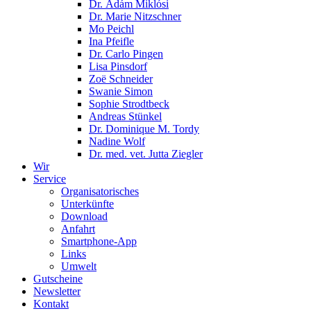
Dr. Ádám Miklósi
Dr. Marie Nitzschner
Mo Peichl
Ina Pfeifle
Dr. Carlo Pingen
Lisa Pinsdorf
Zoë Schneider
Swanie Simon
Sophie Strodtbeck
Andreas Stünkel
Dr. Dominique M. Tordy
Nadine Wolf
Dr. med. vet. Jutta Ziegler
Wir
Service
Organisatorisches
Unterkünfte
Download
Anfahrt
Smartphone-App
Links
Umwelt
Gutscheine
Newsletter
Kontakt