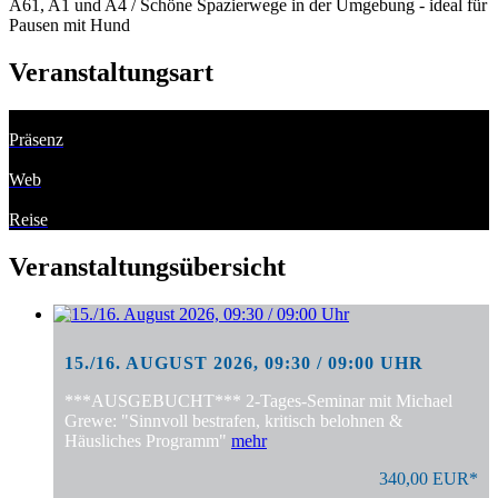
A61, A1 und A4 / Schöne Spazierwege in der Umgebung - ideal für
Pausen mit Hund
Veranstaltungsart
Präsenz
Web
Reise
Veranstaltungsübersicht
15./16. AUGUST 2026, 09:30 / 09:00 UHR
***AUSGEBUCHT*** 2-Tages-Seminar mit Michael
Grewe: "Sinnvoll bestrafen, kritisch belohnen &
Häusliches Programm"
mehr
340,00 EUR*