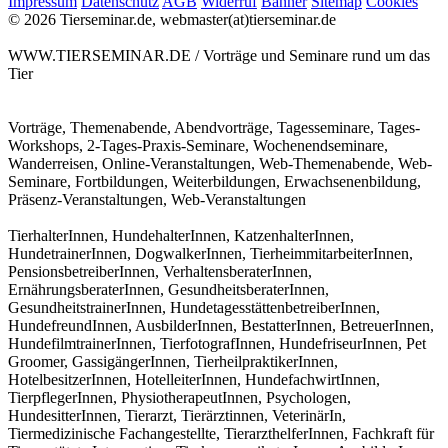
Impressum
Datenschutz
AGB
Widerruf
Banner
Sitemap
Cookies
© 2026 Tierseminar.de, webmaster(at)tierseminar.de
WWW.TIERSEMINAR.DE / Vorträge und Seminare rund um das
Tier
Vorträge, Themenabende, Abendvorträge, Tagesseminare, Tages-
Workshops, 2-Tages-Praxis-Seminare, Wochenendseminare,
Wanderreisen, Online-Veranstaltungen, Web-Themenabende, Web-
Seminare, Fortbildungen, Weiterbildungen, Erwachsenenbildung,
Präsenz-Veranstaltungen, Web-Veranstaltungen
TierhalterInnen, HundehalterInnen, KatzenhalterInnen,
HundetrainerInnen, DogwalkerInnen, TierheimmitarbeiterInnen,
PensionsbetreiberInnen, VerhaltensberaterInnen,
ErnährungsberaterInnen, GesundheitsberaterInnen,
GesundheitstrainerInnen, HundetagesstättenbetreiberInnen,
HundefreundInnen, AusbilderInnen, BestatterInnen, BetreuerInnen,
HundefilmtrainerInnen, TierfotografInnen, HundefriseurInnen, Pet
Groomer, GassigängerInnen, TierheilpraktikerInnen,
HotelbesitzerInnen, HotelleiterInnen, HundefachwirtInnen,
TierpflegerInnen, PhysiotherapeutInnen, Psychologen,
HundesitterInnen, Tierarzt, Tierärztinnen, VeterinärIn,
Tiermedizinische Fachangestellte, TierarzthelferInnen, Fachkraft für