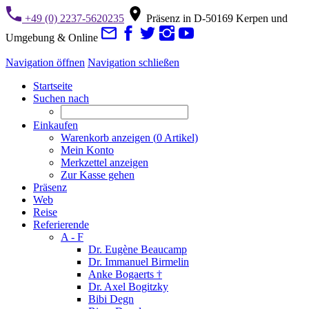
+49 (0) 2237-5620235
Präsenz in D-50169 Kerpen und
Umgebung & Online
Navigation öffnen
Navigation schließen
Startseite
Suchen nach
Einkaufen
Warenkorb anzeigen (
0
Artikel)
Mein Konto
Merkzettel anzeigen
Zur Kasse gehen
Präsenz
Web
Reise
Referierende
A - F
Dr. Eugène Beaucamp
Dr. Immanuel Birmelin
Anke Bogaerts †
Dr. Axel Bogitzky
Bibi Degn