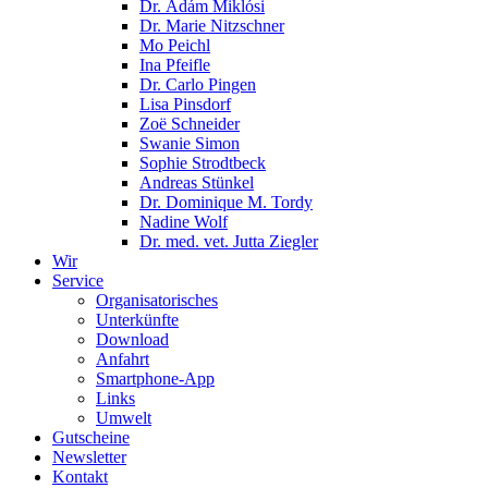
Dr. Ádám Miklósi
Dr. Marie Nitzschner
Mo Peichl
Ina Pfeifle
Dr. Carlo Pingen
Lisa Pinsdorf
Zoë Schneider
Swanie Simon
Sophie Strodtbeck
Andreas Stünkel
Dr. Dominique M. Tordy
Nadine Wolf
Dr. med. vet. Jutta Ziegler
Wir
Service
Organisatorisches
Unterkünfte
Download
Anfahrt
Smartphone-App
Links
Umwelt
Gutscheine
Newsletter
Kontakt