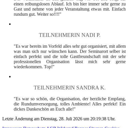
einen reibungslosen Ablauf. Ich bin hier immer sehr gerne zu
Gast und nehme von jeder Veranstaltung etwas mit. Einfach
rundum gut. Weiter so!!!!"
TEILNEHMERIN NADI P.
"Es war bereits im Vorfeld alles sehr gut organisiert, mit allem
was man sich nur wünschen kann. Der Seminarort selber ist
einfach perfekt und die tolle Gastfreundschaft mit der sehr
professionellen Organisation lässt mich sehr gerne
wiederkommen. Top!"
TEILNEHMERIN SANDRA K.
"Es war so schön, die Organisation, der herzliche Empfang,
die Rundumversorgung, tolles Ambiente! Alles perfekt! Ein
dickes Dankeschön an Euch alle!"
Letzte Änderung am Dienstag, 28. Juli 2026 um 20:19:38 Uhr.