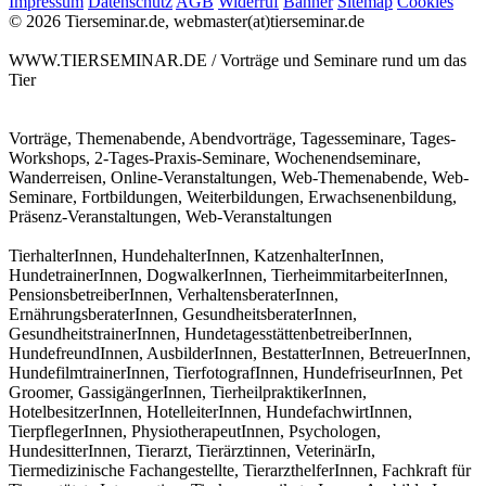
Impressum
Datenschutz
AGB
Widerruf
Banner
Sitemap
Cookies
© 2026 Tierseminar.de, webmaster(at)tierseminar.de
WWW.TIERSEMINAR.DE / Vorträge und Seminare rund um das
Tier
Vorträge, Themenabende, Abendvorträge, Tagesseminare, Tages-
Workshops, 2-Tages-Praxis-Seminare, Wochenendseminare,
Wanderreisen, Online-Veranstaltungen, Web-Themenabende, Web-
Seminare, Fortbildungen, Weiterbildungen, Erwachsenenbildung,
Präsenz-Veranstaltungen, Web-Veranstaltungen
TierhalterInnen, HundehalterInnen, KatzenhalterInnen,
HundetrainerInnen, DogwalkerInnen, TierheimmitarbeiterInnen,
PensionsbetreiberInnen, VerhaltensberaterInnen,
ErnährungsberaterInnen, GesundheitsberaterInnen,
GesundheitstrainerInnen, HundetagesstättenbetreiberInnen,
HundefreundInnen, AusbilderInnen, BestatterInnen, BetreuerInnen,
HundefilmtrainerInnen, TierfotografInnen, HundefriseurInnen, Pet
Groomer, GassigängerInnen, TierheilpraktikerInnen,
HotelbesitzerInnen, HotelleiterInnen, HundefachwirtInnen,
TierpflegerInnen, PhysiotherapeutInnen, Psychologen,
HundesitterInnen, Tierarzt, Tierärztinnen, VeterinärIn,
Tiermedizinische Fachangestellte, TierarzthelferInnen, Fachkraft für