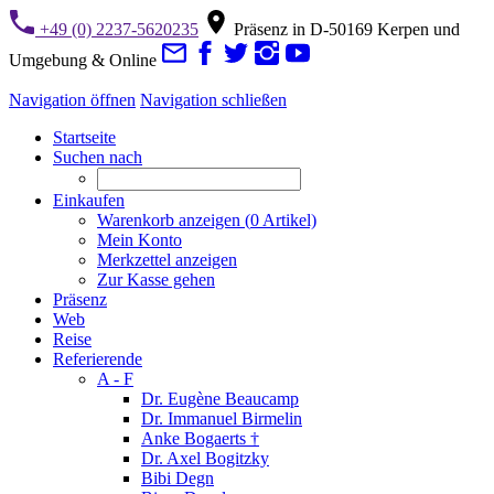
+49 (0) 2237-5620235
Präsenz in D-50169 Kerpen und
Umgebung & Online
Navigation öffnen
Navigation schließen
Startseite
Suchen nach
Einkaufen
Warenkorb anzeigen (
0
Artikel)
Mein Konto
Merkzettel anzeigen
Zur Kasse gehen
Präsenz
Web
Reise
Referierende
A - F
Dr. Eugène Beaucamp
Dr. Immanuel Birmelin
Anke Bogaerts †
Dr. Axel Bogitzky
Bibi Degn