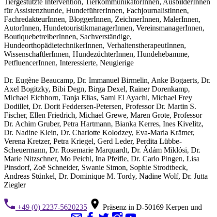
Tiergestützte Intervention, TierkommunikatorInnen, AusbilderInnen
für Assistenzhunde, HundeführerInnen, FachjournalistInnen,
FachredakteurInnen, BloggerInnen, ZeichnerInnen, MalerInnen,
AutorInnen, HundetouristikmanagerInnen, VereinsmanagerInnen,
BoutiquebetreiberInnen, Sachverständige,
HundeorthopädietechnikerInnen, VerhaltenstherapeutInnen,
WissenschaftlerInnen, HundezüchterInnen, Hundehebamme,
PetfluencerInnen, Interessierte, Neugierige
Dr. Eugène Beaucamp, Dr. Immanuel Birmelin, Anke Bogaerts, Dr.
Axel Bogitzky, Bibi Degn, Birga Dexel, Rainer Dorenkamp,
Michael Eichhorn, Tanja Elias, Sami El Ayachi, Michael Frey
Dodillet, Dr. Dorit Feddersen-Petersen, Professor Dr. Martin S.
Fischer, Ellen Friedrich, Michael Grewe, Maren Grote, Professor
Dr. Achim Gruber, Petra Hartmann, Bianka Kerres, Ines Kivelitz,
Dr. Nadine Klein, Dr. Charlotte Kolodzey, Eva-Maria Krämer,
Verena Kretzer, Petra Kriegel, Gerd Leder, Perdita Lübbe-
Scheuermann, Dr. Rosemarie Marquardt, Dr. Ádám Miklósi, Dr.
Marie Nitzschner, Mo Peichl, Ina Pfeifle, Dr. Carlo Pingen, Lisa
Pinsdorf, Zoë Schneider, Swanie Simon, Sophie Strodtbeck,
Andreas Stünkel, Dr. Dominique M. Tordy, Nadine Wolf, Dr. Jutta
Ziegler
+49 (0) 2237-5620235
Präsenz in D-50169 Kerpen und