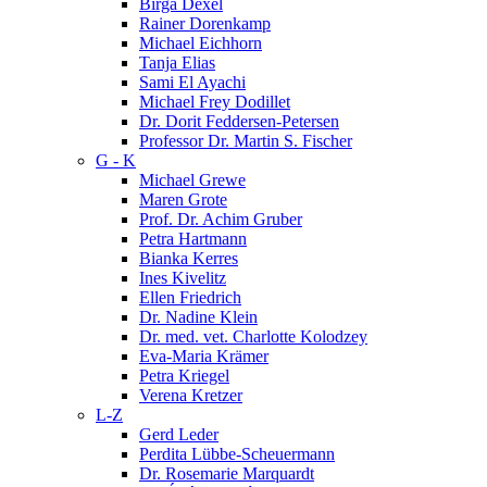
Birga Dexel
Rainer Dorenkamp
Michael Eichhorn
Tanja Elias
Sami El Ayachi
Michael Frey Dodillet
Dr. Dorit Feddersen-Petersen
Professor Dr. Martin S. Fischer
G - K
Michael Grewe
Maren Grote
Prof. Dr. Achim Gruber
Petra Hartmann
Bianka Kerres
Ines Kivelitz
Ellen Friedrich
Dr. Nadine Klein
Dr. med. vet. Charlotte Kolodzey
Eva-Maria Krämer
Petra Kriegel
Verena Kretzer
L-Z
Gerd Leder
Perdita Lübbe-Scheuermann
Dr. Rosemarie Marquardt