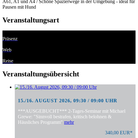
A61, A1 und A4 / Schöne Spazierwege in der Umgebung - ideal für
Pausen mit Hund
Veranstaltungsart
Präsenz
Web
Reise
Veranstaltungsübersicht
15./16. AUGUST 2026, 09:30 / 09:00 UHR
***AUSGEBUCHT*** 2-Tages-Seminar mit Michael
Grewe: "Sinnvoll bestrafen, kritisch belohnen &
Häusliches Programm"
mehr
340,00 EUR*