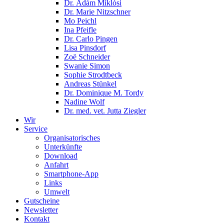
Dr. Ádám Miklósi
Dr. Marie Nitzschner
Mo Peichl
Ina Pfeifle
Dr. Carlo Pingen
Lisa Pinsdorf
Zoë Schneider
Swanie Simon
Sophie Strodtbeck
Andreas Stünkel
Dr. Dominique M. Tordy
Nadine Wolf
Dr. med. vet. Jutta Ziegler
Wir
Service
Organisatorisches
Unterkünfte
Download
Anfahrt
Smartphone-App
Links
Umwelt
Gutscheine
Newsletter
Kontakt