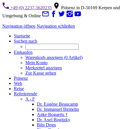
+49 (0) 2237-5620235
Präsenz in D-50169 Kerpen und
Umgebung & Online
Navigation öffnen
Navigation schließen
Startseite
Suchen nach
Einkaufen
Warenkorb anzeigen (
0
Artikel)
Mein Konto
Merkzettel anzeigen
Zur Kasse gehen
Präsenz
Web
Reise
Referierende
A - F
Dr. Eugène Beaucamp
Dr. Immanuel Birmelin
Anke Bogaerts †
Dr. Axel Bogitzky
Bibi Degn