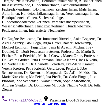
Tiergestützte Intervention, TierkommunikatorInnen, AusbilderInnen
für Assistenzhunde, HundeführerInnen, FachjournalistInnen,
FachredakteurInnen, BloggerInnen, ZeichnerInnen, MalerInnen,
AutorInnen, HundetouristikmanagerInnen, VereinsmanagerInnen,
BoutiquebetreiberInnen, Sachverständige,
HundeorthopädietechnikerInnen, VerhaltenstherapeutInnen,
WissenschaftlerInnen, HundezüchterInnen, Hundehebamme,
PetfluencerInnen, Interessierte, Neugierige
Dr. Eugène Beaucamp, Dr. Immanuel Birmelin, Anke Bogaerts, Dr.
Axel Bogitzky, Bibi Degn, Birga Dexel, Rainer Dorenkamp,
Michael Eichhorn, Tanja Elias, Sami El Ayachi, Michael Frey
Dodillet, Dr. Dorit Feddersen-Petersen, Professor Dr. Martin S.
Fischer, Ellen Friedrich, Michael Grewe, Maren Grote, Professor
Dr. Achim Gruber, Petra Hartmann, Bianka Kerres, Ines Kivelitz,
Dr. Nadine Klein, Dr. Charlotte Kolodzey, Eva-Maria Krämer,
Verena Kretzer, Petra Kriegel, Gerd Leder, Perdita Lübbe-
Scheuermann, Dr. Rosemarie Marquardt, Dr. Ádám Miklósi, Dr.
Marie Nitzschner, Mo Peichl, Ina Pfeifle, Dr. Carlo Pingen, Lisa
Pinsdorf, Zoë Schneider, Swanie Simon, Sophie Strodtbeck,
Andreas Stünkel, Dr. Dominique M. Tordy, Nadine Wolf, Dr. Jutta
Ziegler
+49 (0) 2237-5620235
Präsenz in D-50169 Kerpen und