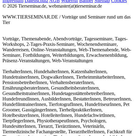
Impressum
Datenschutz
AGB
Widerruf
Banner
Sitemap
Cookies
© 2026 Tierseminar.de, webmaster(at)tierseminar.de
WWW.TIERSEMINAR.DE / Vorträge und Seminare rund um das
Tier
Vorträge, Themenabende, Abendvorträge, Tagesseminare, Tages-
Workshops, 2-Tages-Praxis-Seminare, Wochenendseminare,
Wanderreisen, Online-Veranstaltungen, Web-Themenabende, Web-
Seminare, Fortbildungen, Weiterbildungen, Erwachsenenbildung,
Präsenz-Veranstaltungen, Web-Veranstaltungen
TierhalterInnen, HundehalterInnen, KatzenhalterInnen,
HundetrainerInnen, DogwalkerInnen, TierheimmitarbeiterInnen,
PensionsbetreiberInnen, VerhaltensberaterInnen,
ErnährungsberaterInnen, GesundheitsberaterInnen,
GesundheitstrainerInnen, HundetagesstättenbetreiberInnen,
HundefreundInnen, AusbilderInnen, BestatterInnen, BetreuerInnen,
HundefilmtrainerInnen, TierfotografInnen, HundefriseurInnen, Pet
Groomer, GassigängerInnen, TierheilpraktikerInnen,
HotelbesitzerInnen, HotelleiterInnen, HundefachwirtInnen,
TierpflegerInnen, PhysiotherapeutInnen, Psychologen,
HundesitterInnen, Tierarzt, Tierärztinnen, VeterinärIn,
Tiermedizinische Fachangestellte, TierarzthelferInnen, Fachkraft für