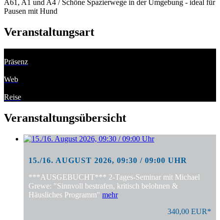
A61, A1 und A4 / Schöne Spazierwege in der Umgebung - ideal für
Pausen mit Hund
Veranstaltungsart
Präsenz
Web
Reise
Veranstaltungsübersicht
15./16. AUGUST 2026, 09:30 / 09:00 UHR
***AUSGEBUCHT*** 2-Tages-Seminar mit Michael
Grewe: "Sinnvoll bestrafen, kritisch belohnen &
Häusliches Programm"
mehr
340,00 EUR*