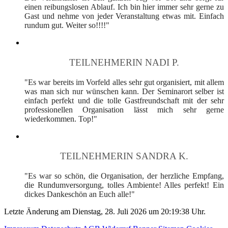
einen reibungslosen Ablauf. Ich bin hier immer sehr gerne zu
Gast und nehme von jeder Veranstaltung etwas mit. Einfach
rundum gut. Weiter so!!!!"
TEILNEHMERIN NADI P.
"Es war bereits im Vorfeld alles sehr gut organisiert, mit allem
was man sich nur wünschen kann. Der Seminarort selber ist
einfach perfekt und die tolle Gastfreundschaft mit der sehr
professionellen Organisation lässt mich sehr gerne
wiederkommen. Top!"
TEILNEHMERIN SANDRA K.
"Es war so schön, die Organisation, der herzliche Empfang,
die Rundumversorgung, tolles Ambiente! Alles perfekt! Ein
dickes Dankeschön an Euch alle!"
Letzte Änderung am Dienstag, 28. Juli 2026 um 20:19:38 Uhr.