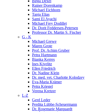
Birga Dexel
Rainer Dorenkamp
Michael Eichhorn
Tanja Elias
Sami El Ayachi
Michael Frey Dodillet
Dr. Dorit Feddersen-Petersen
Professor Dr. Martin S. Fischer
G - K
Michael Grewe
Maren Grote
Prof. Dr. Achim Gruber
Petra Hartmann
Bianka Kerres
Ines Kivelitz
Ellen Friedrich
Dr. Nadine Klein
Dr. med. vet. Charlotte Kolodzey
Eva-Maria Krämer
Petra Kriegel
Verena Kretzer
L-Z
Gerd Leder
Perdita Lübbe-Scheuermann
Dr. Rosemarie Marquardt