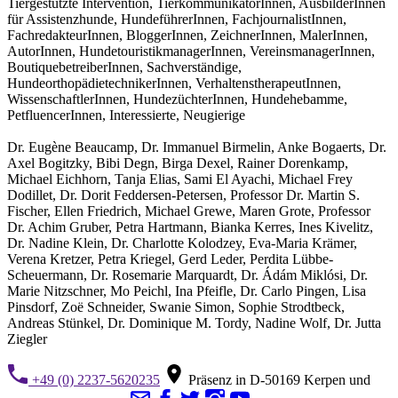
Tiergestützte Intervention, TierkommunikatorInnen, AusbilderInnen
für Assistenzhunde, HundeführerInnen, FachjournalistInnen,
FachredakteurInnen, BloggerInnen, ZeichnerInnen, MalerInnen,
AutorInnen, HundetouristikmanagerInnen, VereinsmanagerInnen,
BoutiquebetreiberInnen, Sachverständige,
HundeorthopädietechnikerInnen, VerhaltenstherapeutInnen,
WissenschaftlerInnen, HundezüchterInnen, Hundehebamme,
PetfluencerInnen, Interessierte, Neugierige
Dr. Eugène Beaucamp, Dr. Immanuel Birmelin, Anke Bogaerts, Dr.
Axel Bogitzky, Bibi Degn, Birga Dexel, Rainer Dorenkamp,
Michael Eichhorn, Tanja Elias, Sami El Ayachi, Michael Frey
Dodillet, Dr. Dorit Feddersen-Petersen, Professor Dr. Martin S.
Fischer, Ellen Friedrich, Michael Grewe, Maren Grote, Professor
Dr. Achim Gruber, Petra Hartmann, Bianka Kerres, Ines Kivelitz,
Dr. Nadine Klein, Dr. Charlotte Kolodzey, Eva-Maria Krämer,
Verena Kretzer, Petra Kriegel, Gerd Leder, Perdita Lübbe-
Scheuermann, Dr. Rosemarie Marquardt, Dr. Ádám Miklósi, Dr.
Marie Nitzschner, Mo Peichl, Ina Pfeifle, Dr. Carlo Pingen, Lisa
Pinsdorf, Zoë Schneider, Swanie Simon, Sophie Strodtbeck,
Andreas Stünkel, Dr. Dominique M. Tordy, Nadine Wolf, Dr. Jutta
Ziegler
+49 (0) 2237-5620235
Präsenz in D-50169 Kerpen und