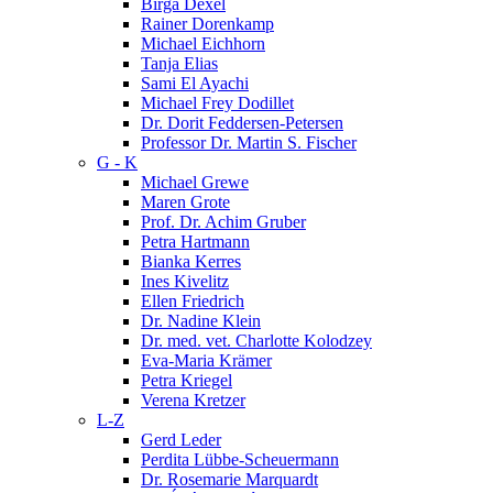
Birga Dexel
Rainer Dorenkamp
Michael Eichhorn
Tanja Elias
Sami El Ayachi
Michael Frey Dodillet
Dr. Dorit Feddersen-Petersen
Professor Dr. Martin S. Fischer
G - K
Michael Grewe
Maren Grote
Prof. Dr. Achim Gruber
Petra Hartmann
Bianka Kerres
Ines Kivelitz
Ellen Friedrich
Dr. Nadine Klein
Dr. med. vet. Charlotte Kolodzey
Eva-Maria Krämer
Petra Kriegel
Verena Kretzer
L-Z
Gerd Leder
Perdita Lübbe-Scheuermann
Dr. Rosemarie Marquardt