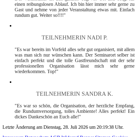
einen reibungslosen Ablauf. Ich bin hier immer sehr gerne zu
Gast und nehme von jeder Veranstaltung etwas mit. Einfach
rundum gut. Weiter so!!!!"
TEILNEHMERIN NADI P.
"Es war bereits im Vorfeld alles sehr gut organisiert, mit allem
was man sich nur wünschen kann. Der Seminarort selber ist
einfach perfekt und die tolle Gastfreundschaft mit der sehr
professionellen Organisation lässt mich sehr gerne
wiederkommen. Top!"
TEILNEHMERIN SANDRA K.
"Es war so schön, die Organisation, der herzliche Empfang,
die Rundumversorgung, tolles Ambiente! Alles perfekt! Ein
dickes Dankeschön an Euch alle!"
Letzte Änderung am Dienstag, 28. Juli 2026 um 20:19:38 Uhr.