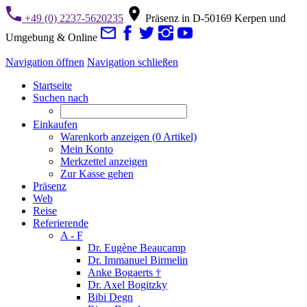
+49 (0) 2237-5620235
Präsenz in D-50169 Kerpen und
Umgebung & Online
Navigation öffnen
Navigation schließen
Startseite
Suchen nach
Einkaufen
Warenkorb anzeigen (
0
Artikel)
Mein Konto
Merkzettel anzeigen
Zur Kasse gehen
Präsenz
Web
Reise
Referierende
A - F
Dr. Eugène Beaucamp
Dr. Immanuel Birmelin
Anke Bogaerts †
Dr. Axel Bogitzky
Bibi Degn