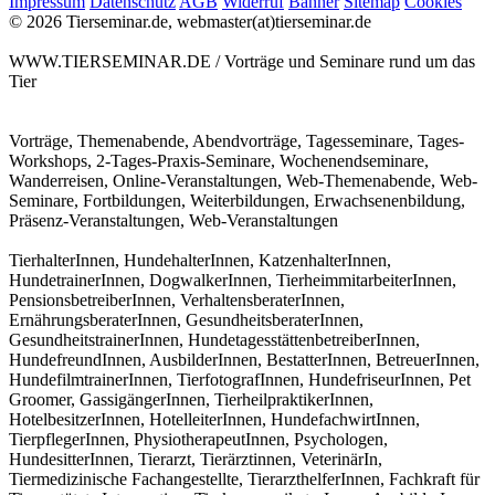
Impressum
Datenschutz
AGB
Widerruf
Banner
Sitemap
Cookies
© 2026 Tierseminar.de, webmaster(at)tierseminar.de
WWW.TIERSEMINAR.DE / Vorträge und Seminare rund um das
Tier
Vorträge, Themenabende, Abendvorträge, Tagesseminare, Tages-
Workshops, 2-Tages-Praxis-Seminare, Wochenendseminare,
Wanderreisen, Online-Veranstaltungen, Web-Themenabende, Web-
Seminare, Fortbildungen, Weiterbildungen, Erwachsenenbildung,
Präsenz-Veranstaltungen, Web-Veranstaltungen
TierhalterInnen, HundehalterInnen, KatzenhalterInnen,
HundetrainerInnen, DogwalkerInnen, TierheimmitarbeiterInnen,
PensionsbetreiberInnen, VerhaltensberaterInnen,
ErnährungsberaterInnen, GesundheitsberaterInnen,
GesundheitstrainerInnen, HundetagesstättenbetreiberInnen,
HundefreundInnen, AusbilderInnen, BestatterInnen, BetreuerInnen,
HundefilmtrainerInnen, TierfotografInnen, HundefriseurInnen, Pet
Groomer, GassigängerInnen, TierheilpraktikerInnen,
HotelbesitzerInnen, HotelleiterInnen, HundefachwirtInnen,
TierpflegerInnen, PhysiotherapeutInnen, Psychologen,
HundesitterInnen, Tierarzt, Tierärztinnen, VeterinärIn,
Tiermedizinische Fachangestellte, TierarzthelferInnen, Fachkraft für