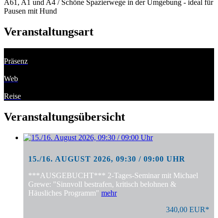
A61, A1 und A4 / Schöne Spazierwege in der Umgebung - ideal für
Pausen mit Hund
Veranstaltungsart
Präsenz
Web
Reise
Veranstaltungsübersicht
15./16. AUGUST 2026, 09:30 / 09:00 UHR
***AUSGEBUCHT*** 2-Tages-Seminar mit Michael
Grewe: "Sinnvoll bestrafen, kritisch belohnen &
Häusliches Programm"
mehr
340,00 EUR*