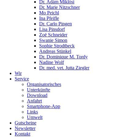
Dr. Ádám Miklósi
Dr. Marie Nitzschner
Mo Peichl
Ina Pfeifle
Dr. Carlo Pingen
Lisa Pinsdorf
Zoë Schneider
Swanie Simon
Sophie Strodtbeck
Andreas Stünkel
Dr. Dominique M. Tordy
Nadine Wolf
Dr. med. vet. Jutta Ziegler
Wir
Service
Organisatorisches
Unterkünfte
Download
Anfahrt
Smartphone-App
Links
Umwelt
Gutscheine
Newsletter
Kontakt